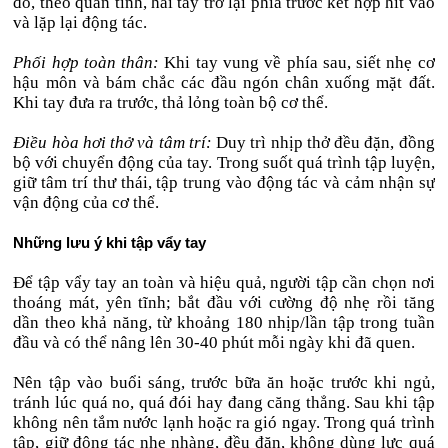
đó, theo quán tính, hai tay trở lại phía trước kết hợp hít vào
và lặp lại động tác.
Phối hợp toàn thân:
Khi tay vung về phía sau, siết nhẹ cơ
hậu môn và bám chắc các đầu ngón chân xuống mặt đất.
Khi tay đưa ra trước, thả lỏng toàn bộ cơ thể.
Điều hòa hơi thở và tâm trí:
Duy trì nhịp thở đều đặn, đồng
bộ với chuyển động của tay. Trong suốt quá trình tập luyện,
giữ tâm trí thư thái, tập trung vào động tác và cảm nhận sự
vận động của cơ thể.
Những lưu ý khi tập vẩy tay
Để tập vẩy tay an toàn và hiệu quả, người tập cần chọn nơi
thoáng mát, yên tĩnh; bắt đầu với cường độ nhẹ rồi tăng
dần theo khả năng, từ khoảng 180 nhịp/lần tập trong tuần
đầu và có thể nâng lên 30-40 phút mỗi ngày khi đã quen.
Nên tập vào buổi sáng, trước bữa ăn hoặc trước khi ngủ,
tránh lúc quá no, quá đói hay đang căng thẳng. Sau khi tập
không nên tắm nước lạnh hoặc ra gió ngay. Trong quá trình
tập, giữ động tác nhẹ nhàng, đều đặn, không dùng lực quá