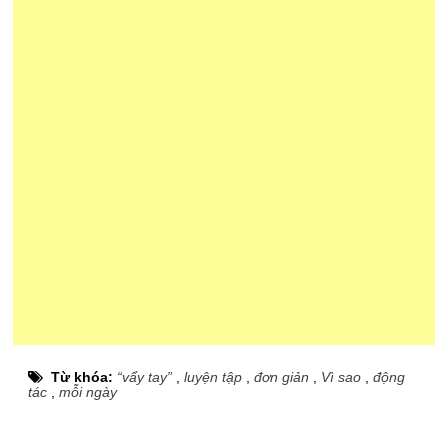
Từ khóa:
“vẩy tay”
,
luyện tập
,
đơn giản
,
Vì sao
,
động
tác
,
mỗi ngày