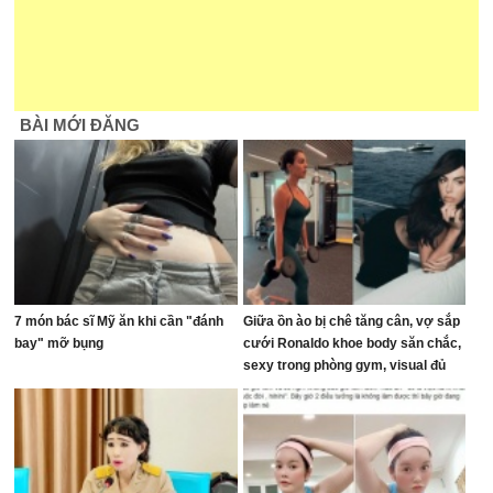
BÀI MỚI ĐĂNG
7 món bác sĩ Mỹ ăn khi cần "đánh
Giữa ồn ào bị chê tăng cân, vợ sắp
bay" mỡ bụng
cưới Ronaldo khoe body săn chắc,
sexy trong phòng gym, visual đủ
sức dập tắt mọi lời chê bai