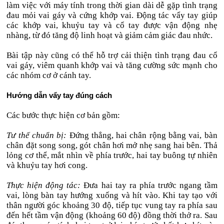
làm việc với máy tính trong thời gian dài dễ gặp tình trạng
đau mỏi vai gáy và cứng khớp vai. Động tác vẩy tay giúp
các khớp vai, khuỷu tay và cổ tay được vận động nhẹ
nhàng, từ đó tăng độ linh hoạt và giảm cảm giác đau nhức.
Bài tập này cũng có thể hỗ trợ cải thiện tình trạng đau cổ
vai gáy, viêm quanh khớp vai và tăng cường sức mạnh cho
các nhóm cơ ở cánh tay.
Hướng dẫn vẩy tay đúng cách
Các bước thực hiện cơ bản gồm:
Tư thế chuẩn bị:
Đứng thẳng, hai chân rộng bằng vai, bàn
chân đặt song song, gót chân hơi mở nhẹ sang hai bên. Thả
lỏng cơ thể, mắt nhìn về phía trước, hai tay buông tự nhiên
và khuỷu tay hơi cong.
Thực hiện động tác:
Đưa hai tay ra phía trước ngang tầm
vai, lòng bàn tay hướng xuống và hít vào. Khi tay tạo với
thân người góc khoảng 30 độ, tiếp tục vung tay ra phía sau
đến hết tầm vận động (khoảng 60 độ) đồng thời thở ra. Sau