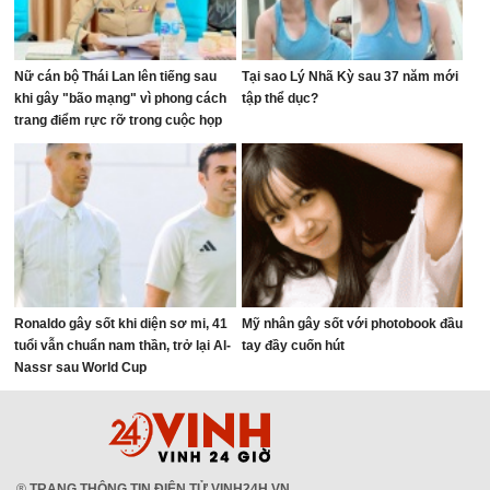
Nữ cán bộ Thái Lan lên tiếng sau
Tại sao Lý Nhã Kỳ sau 37 năm mới
khi gây "bão mạng" vì phong cách
tập thể dục?
trang điểm rực rỡ trong cuộc họp
ngân sách
Ronaldo gây sốt khi diện sơ mi, 41
Mỹ nhân gây sốt với photobook đầu
tuổi vẫn chuẩn nam thần, trở lại Al-
tay đầy cuốn hút
Nassr sau World Cup
®
TRANG THÔNG TIN ĐIỆN TỬ VINH24H.VN