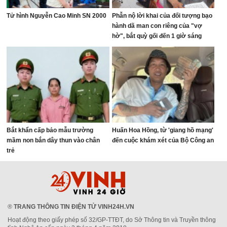
Tử hình Nguyễn Cao Minh SN 2000
Phẫn nộ lời khai của đối tượng bạo
hành dã man con riêng của "vợ
hờ", bắt quỳ gối đến 1 giờ sáng
Bắt khẩn cấp bảo mẫu trường
Huấn Hoa Hồng, từ 'giang hồ mạng'
mầm non bắn dây thun vào chân
đến cuộc khám xét của Bộ Công an
trẻ
®
TRANG THÔNG TIN ĐIỆN TỬ VINH24H.VN
Hoạt động theo giấy phép số 32/GP-TTĐT, do Sở Thông tin và Truyền thông