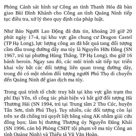
Phòng Cảnh sát hình sự Công an tỉnh Thanh Hóa đã bàn
giao Bùi Đình Khánh cho Công an tỉnh Quảng Ninh tiếp
tục điều tra, xử lý theo quy định của pháp luật.
Như Báo Người Lao Động đã đưa tin, khoảng 20 giờ 20
phút ngày 17-4, tại khu vực gần chung cư Dragon Castel
(TP Hạ Long), lực lượng công an đã bắt quả tang đối tượng
cầm đầu trong đường dây ma túy là Nguyễn Hữu Đằng (SN
1967, trú tại phường Hùng Thắng, TP Hạ Long), thu giữ 16
bánh heroin. Ngay sau đó, các mũi trinh sát tiếp tục triển
khai vây bắt các đối tượng liên quan trong đường dây,
trong đó có một nhóm đối tượng người Phú Thọ di chuyển
đến Quảng Ninh để giao dịch ma túy.
Trong quá trình tổ chức truy bắt tại khu vực gần trạm thu
phí Đại Yên, tổ công tác phát hiện và bắt giữ đối tượng Hà
Thương Hải (SN 1994, trú tại Trung tâm 2 Thu Cúc, huyện
Tân Sơn, tỉnh Phú Thọ). Tuy nhiên, các đối tượng còn lại
trên xe đã chống trả quyết liệt bằng súng AK nhằm giải cứu
đồng bọn; làm bị thương Thượng úy Nguyễn Đăng Khải
(SN 1996, cán bộ Phòng CSĐT tội phạm về ma túy Công an
tỉnh Quảng Ninh) và Thiếu tá Vũ Văn Hoàn.