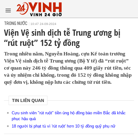
TRONG NƯỚC
10:47 24-09-2024
Viện Vệ sinh dịch tễ Trung ương bị
“rút ruột” 152 tỷ đồng
Trong nhiều năm, Nguyễn Hoàng, cựu Kế toán trưởng
Viện Vệ sinh dịch tễ Trung ương (Bộ Y tế) đã “rút ruột”
cơ quan này 246 tỷ đồng thông qua 409 giấy rút tiền, séc
và ủy nhiệm chi khống, trong đó 152 tỷ đồng không nhập
quỹ đơn vị, không nộp lưu các chứng từ rút tiền.
TIN LIÊN QUAN
Cựu sinh viên "rút ruột" tiền ủng hộ đồng bào miền Bắc đã khắc
phục hậu quả
18 người bị phạt tù vì 'rút ruột' hơn 10 tỷ đồng quỹ phụ nữ