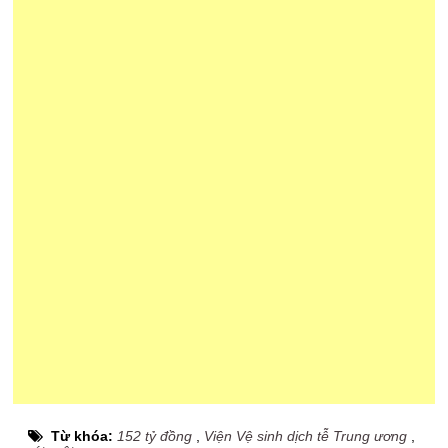
Từ khóa:
152 tỷ đồng
,
Viện Vệ sinh dịch tễ Trung ương
,