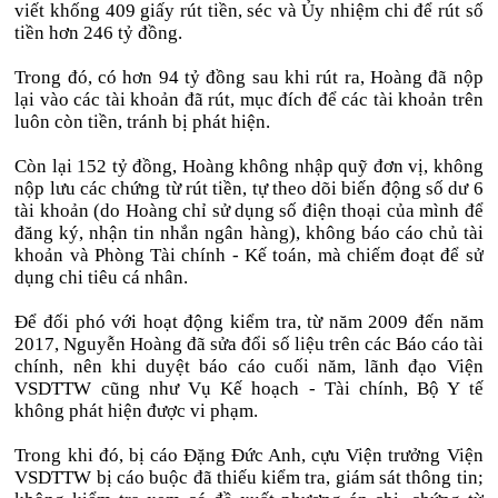
viết khống 409 giấy rút tiền, séc và Ủy nhiệm chi để rút số
tiền hơn 246 tỷ đồng.
Trong đó, có hơn 94 tỷ đồng sau khi rút ra, Hoàng đã nộp
lại vào các tài khoản đã rút, mục đích để các tài khoản trên
luôn còn tiền, tránh bị phát hiện.
Còn lại 152 tỷ đồng, Hoàng không nhập quỹ đơn vị, không
nộp lưu các chứng từ rút tiền, tự theo dõi biến động số dư 6
tài khoản (do Hoàng chỉ sử dụng số điện thoại của mình để
đăng ký, nhận tin nhắn ngân hàng), không báo cáo chủ tài
khoản và Phòng Tài chính - Kế toán, mà chiếm đoạt để sử
dụng chi tiêu cá nhân.
Để đối phó với hoạt động kiểm tra, từ năm 2009 đến năm
2017, Nguyễn Hoàng đã sửa đổi số liệu trên các Báo cáo tài
chính, nên khi duyệt báo cáo cuối năm, lãnh đạo Viện
VSDTTW cũng như Vụ Kế hoạch - Tài chính, Bộ Y tế
không phát hiện được vi phạm.
Trong khi đó, bị cáo Đặng Đức Anh, cựu Viện trưởng Viện
VSDTTW bị cáo buộc đã thiếu kiểm tra, giám sát thông tin;