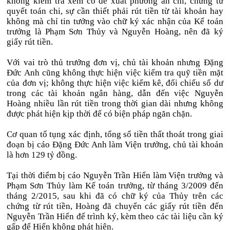
không kiểm tra xem có đề xuất phương án chi, chứng từ
quyết toán chi, sự cần thiết phải rút tiền từ tài khoản hay
không mà chỉ tin tưởng vào chữ ký xác nhận của Kế toán
trưởng là Phạm Sơn Thủy và Nguyễn Hoàng, nên đã ký
giấy rút tiền.
Với vai trò thủ trưởng đơn vị, chủ tài khoản nhưng Đặng
Đức Anh cũng không thực hiện việc kiểm tra quỹ tiền mặt
của đơn vị; không thực hiện việc kiểm kê, đối chiếu số dư
trong các tài khoản ngân hàng, dẫn đến việc Nguyễn
Hoàng nhiều lần rút tiền trong thời gian dài nhưng không
được phát hiện kịp thời để có biện pháp ngăn chặn.
Cơ quan tố tụng xác định, tổng số tiền thất thoát trong giai
đoạn bị cáo Đặng Đức Anh làm Viện trưởng, chủ tài khoản
là hơn 129 tỷ đồng.
Tại thời điểm bị cáo Nguyễn Trần Hiển làm Viện trưởng và
Phạm Sơn Thủy làm Kế toán trưởng, từ tháng 3/2009 đến
tháng 2/2015, sau khi đã có chữ ký của Thủy trên các
chứng từ rút tiền, Hoàng đã chuyển các giấy rút tiền đến
Nguyễn Trần Hiển để trình ký, kèm theo các tài liệu cần ký
gấp để Hiển không phát hiện.