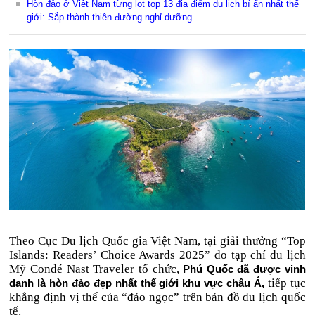
Hòn đảo ở Việt Nam từng lọt top 13 địa điểm du lịch bí ẩn nhất thế
giới: Sắp thành thiên đường nghỉ dưỡng
Theo Cục Du lịch Quốc gia Việt Nam, tại giải thưởng “Top
Islands: Readers’ Choice Awards 2025” do tạp chí du lịch
Mỹ Condé Nast Traveler tổ chức,
Phú Quốc đã được vinh
tiếp tục
danh là hòn đảo đẹp nhất thế giới khu vực châu Á,
khẳng định vị thế của “đảo ngọc” trên bản đồ du lịch quốc
tế.