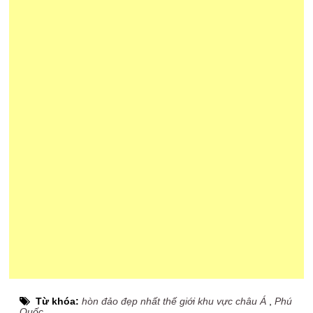
Từ khóa:
hòn đảo đẹp nhất thế giới khu vực châu Á
,
Phú
Quốc