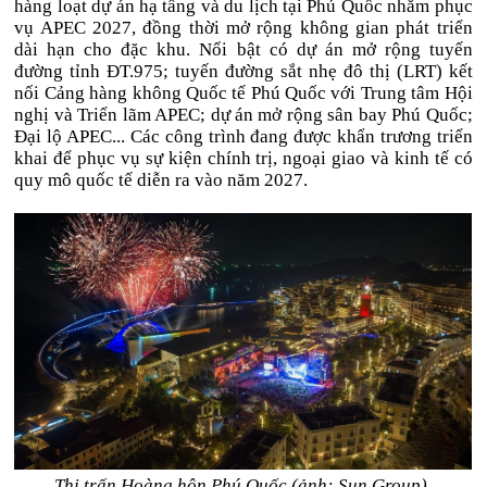
hàng loạt dự án hạ tầng và du lịch tại Phú Quốc nhằm phục
vụ APEC 2027, đồng thời mở rộng không gian phát triển
dài hạn cho đặc khu. Nổi bật có dự án mở rộng tuyến
đường tỉnh ĐT.975; tuyến đường sắt nhẹ đô thị (LRT) kết
nối Cảng hàng không Quốc tế Phú Quốc với Trung tâm Hội
nghị và Triển lãm APEC; dự án mở rộng sân bay Phú Quốc;
Đại lộ APEC... Các công trình đang được khẩn trương triển
khai để phục vụ sự kiện chính trị, ngoại giao và kinh tế có
quy mô quốc tế diễn ra vào năm 2027.
Thị trấn Hoàng hôn Phú Quốc (ảnh: Sun Group).