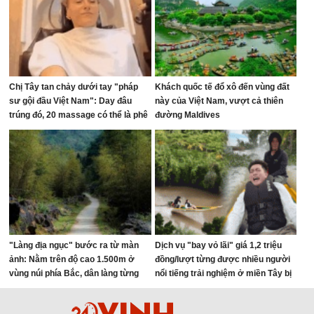
Chị Tây tan chảy dưới tay "pháp
Khách quốc tế đổ xô đến vùng đất
sư gội đầu Việt Nam": Day đâu
này của Việt Nam, vượt cả thiên
trúng đó, 20 massage có thể là phê
đường Maldives
nhất cuộc đời!
"Làng địa ngục" bước ra từ màn
Dịch vụ "bay vỏ lãi" giá 1,2 triệu
ảnh: Nằm trên độ cao 1.500m ở
đồng/lượt từng được nhiều người
vùng núi phía Bắc, dân làng từng
nổi tiếng trải nghiệm ở miền Tây bị
sống trong "3 không"
yêu cầu tạm dừng