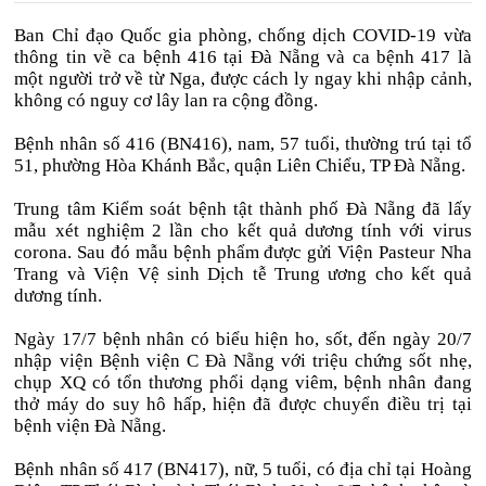
Ban Chỉ đạo Quốc gia phòng, chống dịch COVID-19 vừa
thông tin về ca bệnh 416 tại Đà Nẵng và ca bệnh 417 là
một người trở về từ Nga, được cách ly ngay khi nhập cảnh,
không có nguy cơ lây lan ra cộng đồng.
Bệnh nhân số 416 (BN416), nam, 57 tuổi, thường trú tại tổ
51, phường Hòa Khánh Bắc, quận Liên Chiểu, TP Đà Nẵng.
Trung tâm Kiểm soát bệnh tật thành phố Đà Nẵng đã lấy
mẫu xét nghiệm 2 lần cho kết quả dương tính với virus
corona. Sau đó mẫu bệnh phẩm được gửi Viện Pasteur Nha
Trang và Viện Vệ sinh Dịch tễ Trung ương cho kết quả
dương tính.
Ngày 17/7 bệnh nhân có biểu hiện ho, sốt, đến ngày 20/7
nhập viện Bệnh viện C Đà Nẵng với triệu chứng sốt nhẹ,
chụp XQ có tổn thương phổi dạng viêm, bệnh nhân đang
thở máy do suy hô hấp, hiện đã được chuyển điều trị tại
bệnh viện Đà Nẵng.
Bệnh nhân số 417 (BN417), nữ, 5 tuổi, có địa chỉ tại Hoàng