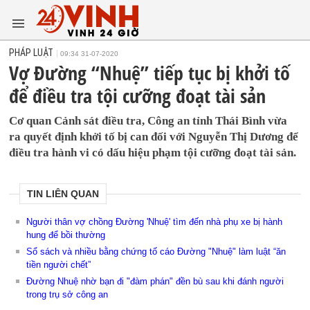
PHÁP LUẬT
09:34 31-07-2020
Vợ Đường “Nhuệ” tiếp tục bị khởi tố
để điều tra tội cưỡng đoạt tài sản
Cơ quan Cảnh sát điều tra, Công an tỉnh Thái Bình vừa
ra quyết định khởi tố bị can đối với Nguyễn Thị Dương để
điều tra hành vi có dấu hiệu phạm tội cưỡng đoạt tài sản.
TIN LIÊN QUAN
Người thân vợ chồng Đường 'Nhuệ' tìm đến nhà phụ xe bị hành
hung để bồi thường
Sổ sách và nhiều bằng chứng tố cáo Đường "Nhuệ" làm luật “ăn
tiền người chết”
Đường Nhuệ nhờ bạn đi "đàm phán" đền bù sau khi đánh người
trong trụ sở công an