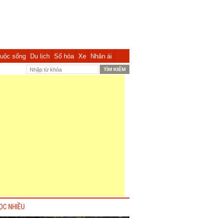
uộc sống
Du lịch
Số hóa
Xe
Nhân ái
ỌC NHIỀU