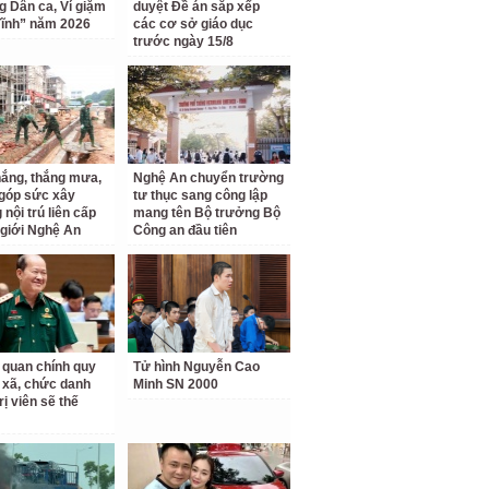
ng Dân ca, Ví giặm
duyệt Đề án sắp xếp
ĩnh” năm 2026
các cơ sở giáo dục
trước ngày 15/8
ắng, thắng mưa,
Nghệ An chuyển trường
 góp sức xây
tư thục sang công lập
nội trú liên cấp
mang tên Bộ trưởng Bộ
 giới Nghệ An
Công an đầu tiên
 quan chính quy
Tử hình Nguyễn Cao
 xã, chức danh
Minh SN 2000
rị viên sẽ thế