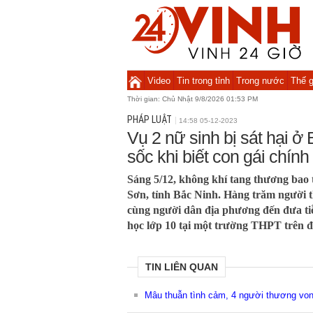
Video
Tin trong tỉnh
Trong nước
Thế g
Thời gian:
Chủ Nhật 9/8/2026 01:53 PM
PHÁP LUẬT
14:58 05-12-2023
Vụ 2 nữ sinh bị sát hại 
sốc khi biết con gái chính
Sáng 5/12, không khí tang thương ba
Sơn, tỉnh Bắc Ninh. Hàng trăm người th
cùng người dân địa phương đến đưa tiễ
học lớp 10 tại một trường THPT trên 
TIN LIÊN QUAN
Mâu thuẫn tình cảm, 4 người thương vong