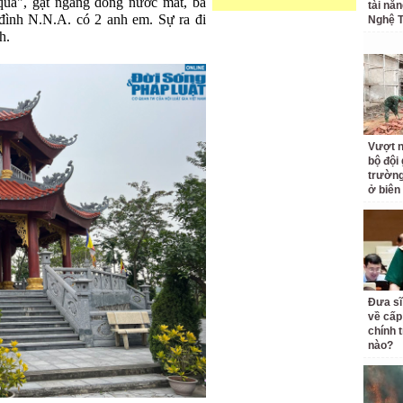
quá", gạt ngang dòng nước mắt, bà
tài nă
đình N.N.A. có 2 anh em. Sự ra đi
Nghệ T
h.
Vượt n
bộ đội
trường 
ở biên
Đưa sĩ
về cấp
chính t
nào?