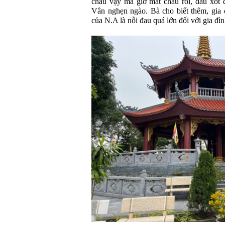
cháu vậy mà giờ mất cháu rồi, đau xót 
Vân nghẹn ngào. Bà cho biết thêm, gia 
của N.A là nỗi đau quá lớn đối với gia đìn