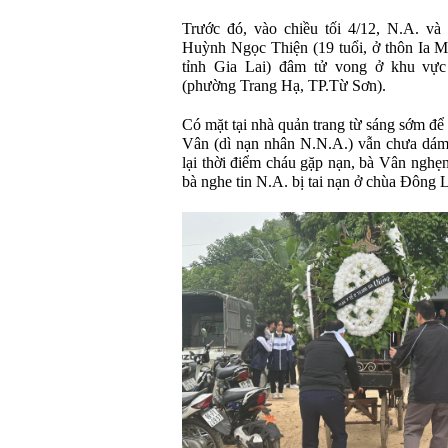
Trước đó, vào chiều tối 4/12, N.A. và 
Huỳnh Ngọc Thiện (19 tuổi, ở thôn Ia 
tỉnh Gia Lai) đâm tử vong ở khu vự
(phường Trang Hạ, TP.Từ Sơn).
Có mặt tại nhà quản trang từ sáng sớm để
Vân (dì nạn nhân N.N.A.) vẫn chưa dám 
lại thời điểm cháu gặp nạn, bà Vân nghẹ
bà nghe tin N.A. bị tai nạn ở chùa Đông L