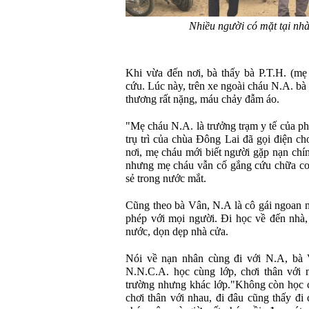
Nhiều người có mặt tại nhà
Khi vừa đến nơi, bà thấy bà P.T.H. (mẹ
cứu. Lúc này, trên xe ngoài cháu N.A. bà
thương rất nặng, máu chảy đẫm áo.
"Mẹ cháu N.A. là trưởng trạm y tế của p
trụ trì của chùa Đông Lai đã gọi điện c
nơi, mẹ cháu mới biết người gặp nạn chí
nhưng mẹ cháu vẫn cố gắng cứu chữa co
sẻ trong nước mắt.
Cũng theo bà Vân, N.A là cô gái ngoan n
phép với mọi người. Đi học về đến nhà,
nước, dọn dẹp nhà cửa.
Nói về nạn nhân cùng đi với N.A, bà 
N.N.C.A. học cùng lớp, chơi thân với 
trường nhưng khác lớp."Không còn học c
chơi thân với nhau, đi đâu cũng thấy đi