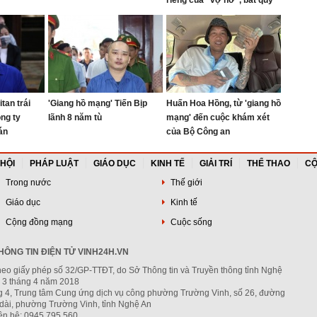
riêng của "vợ hờ", bắt quỳ
gối đến 1 giờ sáng
tan trái
'Giang hồ mạng' Tiến Bịp
Huấn Hoa Hồng, từ 'giang hồ
ng ty
lãnh 8 năm tù
mạng' đến cuộc khám xét
án
của Bộ Công an
 HỘI
PHÁP LUẬT
GIÁO DỤC
KINH TẾ
GIẢI TRÍ
THỂ THAO
CỘ
Trong nước
Thế giới
Giáo dục
Kinh tế
Cộng đồng mạng
Cuộc sống
ÔNG TIN ĐIỆN TỬ VINH24H.VN
heo giấy phép số 32/GP-TTĐT, do Sở Thông tin và Truyền thông tỉnh Nghệ
 3 tháng 4 năm 2018
ng 4, Trung tâm Cung ứng dịch vụ công phường Trường Vinh, số 26, đường
dài, phường Trường Vinh, tỉnh Nghệ An
iên hệ: 0945.795.560