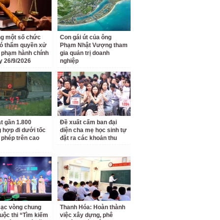
g một số chức
Con gái út của ông
ó thẩm quyền xử
Phạm Nhật Vượng tham
i phạm hành chính
gia quản trị doanh
y 26/9/2026
nghiệp
t gần 1.800
Đề xuất cấm ban đại
 hợp đi dưới tốc
diện cha mẹ học sinh tự
 phép trên cao
đặt ra các khoản thu
ạc vòng chung
Thanh Hóa: Hoàn thành
uộc thi “Tìm kiếm
việc xây dựng, phê