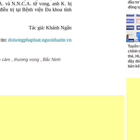
đầu tư
A. và N.N.C.A. tử vong, anh K. bị
đồng t
iều trị tại Bệnh viện Đa khoa tỉnh
Tác giả: Khánh Ngân
tin:
doisongphapluat.nguoiduatin.vn
Tuyển 
chính 
thẻ, H
h cảm
,
thương vong
,
Bắc Ninh
đầy đủ
bán kế