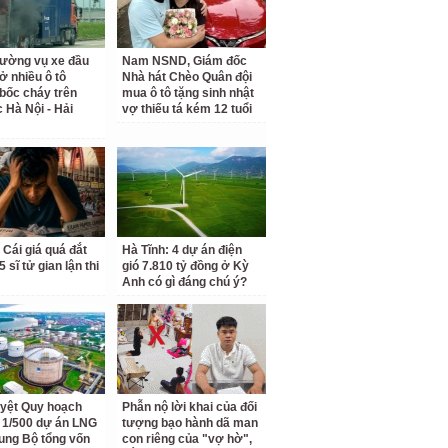
rường vụ xe đầu
Nam NSND, Giám đốc
ở nhiều ô tô
Nhà hát Chèo Quân đội
bốc cháy trên
mua ô tô tặng sinh nhật
c Hà Nội - Hải
vợ thiếu tá kém 12 tuổi
 Cái giá quá đắt
Hà Tĩnh: 4 dự án điện
 sĩ tử gian lận thi
gió 7.810 tỷ đồng ở Kỳ
Anh có gì đáng chú ý?
yệt Quy hoạch
Phẫn nộ lời khai của đối
ết 1/500 dự án LNG
tượng bạo hành dã man
ung Bộ tổng vốn
con riêng của "vợ hờ",