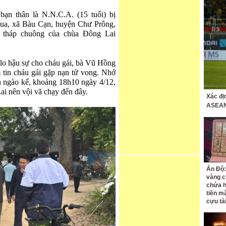
bạn thân là N.N.C.A. (15 tuổi) bị
Mua, xã Bàu Cạn, huyện Chư Prông,
c tháp chuông của chùa Đông Lai
 lo hậu sự cho cháu gái, bà Vũ Hồng
tin cháu gái gặp nạn tử vong. Nhớ
n ngào kể, khoảng 18h10 ngày 4/12,
ai nên vội vã chạy đến đây.
Xác đị
ASEAN
Ấn Độ:
vàng c
chứa h
tiền m
cựu tà