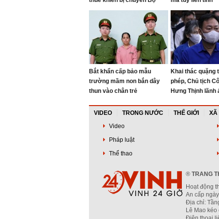
thuế khiến bị chuyển Bộ
ma túy liên tỉnh
Công an xem xét?
Bắt khẩn cấp bảo mẫu
Khai thác quặng ti
trường mầm non bắn dây
phép, Chủ tịch Cô
thun vào chân trẻ
Hưng Thịnh lãnh 
VIDEO
TRONG NƯỚC
THẾ GIỚI
XÃ
Video
Pháp luật
Thể thao
®
TRANG TH
Hoạt động t
An cấp ngày
Địa chỉ: Tầ
Lê Mao kéo 
Điện thoại l