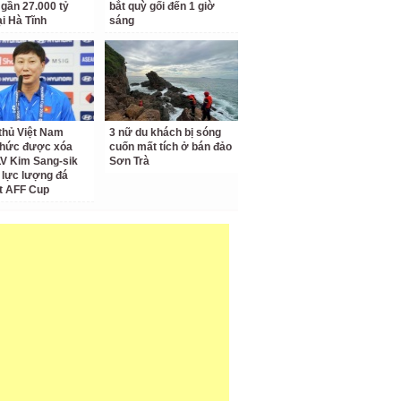
 gần 27.000 tỷ
bắt quỳ gối đến 1 giờ
ại Hà Tĩnh
sáng
thủ Việt Nam
3 nữ du khách bị sóng
thức được xóa
cuốn mất tích ở bán đảo
LV Kim Sang-sik
Sơn Trà
 lực lượng đá
t AFF Cup