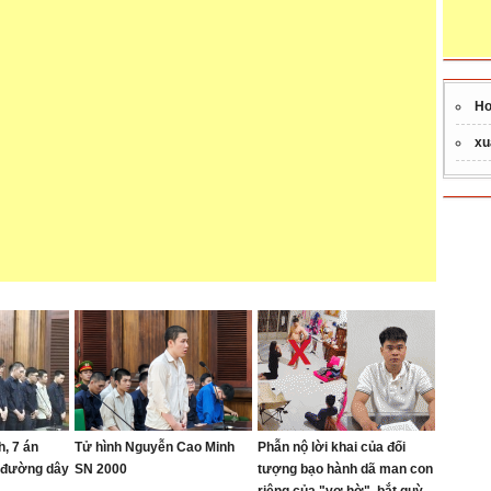
Ho
xu
h, 7 án
Tử hình Nguyễn Cao Minh
Phẫn nộ lời khai của đối
g đường dây
SN 2000
tượng bạo hành dã man con