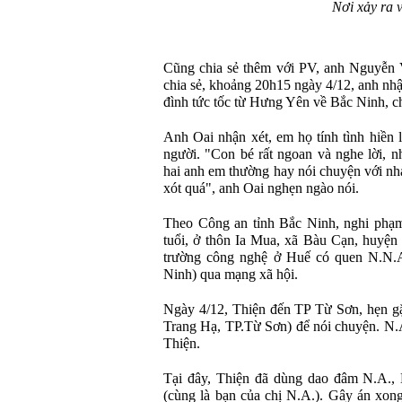
Nơi xảy ra v
Cũng chia sẻ thêm với PV, anh Nguyễn 
chia sẻ, khoảng 20h15 ngày 4/12, anh nhậ
đình tức tốc từ Hưng Yên về Bắc Ninh, c
Anh Oai nhận xét, em họ tính tình hiền 
người. "Con bé rất ngoan và nghe lời, n
hai anh em thường hay nói chuyện với nh
xót quá", anh Oai nghẹn ngào nói.
Theo Công an tỉnh Bắc Ninh, nghi phạ
tuổi, ở thôn Ia Mua, xã Bàu Cạn, huyện
trường công nghệ ở Huế có quen N.N.A.
Ninh) qua mạng xã hội.
Ngày 4/12, Thiện đến TP Từ Sơn, hẹn g
Trang Hạ, TP.Từ Sơn) để nói chuyện. N.
Thiện.
Tại đây, Thiện đã dùng dao đâm N.A., 
(cùng là bạn của chị N.A.). Gây án xon