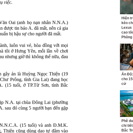
ụ việc.
Hiện t
Văn Oai (anh họ nạn nhân N.N.A.)
kéo ch
n được tin báo A. đã mất, nên cả gia
Lexus 
cao tố
huẩn bị hậu sự cho người đã mất.
Phòng
lành, luôn vui vẻ, hòa đồng với mọi
hà tôi ở Hưng Yên, mỗi lần về chơi
au nhưng giờ thì không thể nữa, đau
m gây án là Huỳng Ngọc Thiện (19
Ấn Độ:
 Chư Prông, tỉnh Gia Lai) đang học
cho 155
cử
 (15 tuổi, ở TP.Từ Sơn, tỉnh Bắc
ặp N.A. tại chùa Đông Lai (phường
A. sau đó cùng 5 người bạn đến gặp
Phê du
N.N.C.A. (15 tuổi) và anh Đ.M.K.
chi ti
g, Thiện cũng dùng dao tự đâm vào
Bắc Tr