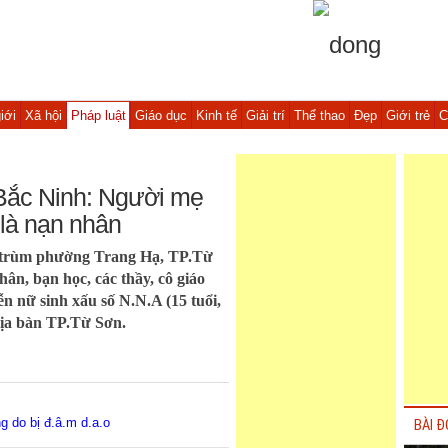
iới
Xã hội
Pháp luật
Giáo dục
Kinh tế
Giải trí
Thể thao
Đẹp
Giới trẻ
C
ở Bắc Ninh: Người mẹ
 là nạn nhân
o trùm phường Trang Hạ, TP.Từ
ân, bạn học, các thầy, cô giáo
n nữ sinh xấu số N.N.A (15 tuổi,
địa bàn TP.Từ Sơn.
 do bị đ.â.m d.a.o
BÀI Đ