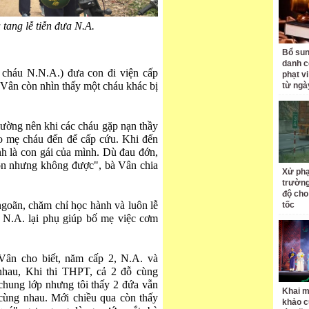
 tang lễ tiễn đưa N.A.
Bổ sun
danh c
 cháu N.N.A.) đưa con đi viện cấp
phạt v
 Vân còn nhìn thấy một cháu khác bị
từ ngà
hường nên khi các cháu gặp nạn thầy
ho mẹ cháu đến để cấp cứu. Khi đến
nh là con gái của mình. Dù đau đớn,
n nhưng không được", bà Vân chia
Xử phạ
trường
độ cho
goãn, chăm chỉ học hành và luôn lễ
tốc
 N.A. lại phụ giúp bố mẹ việc cơm
Vân cho biết, năm cấp 2, N.A. và
nhau, Khi thi THPT, cả 2 đỗ cùng
hung lớp nhưng tôi thấy 2 đứa vẫn
Khai m
 cùng nhau. Mới chiều qua còn thấy
khảo c