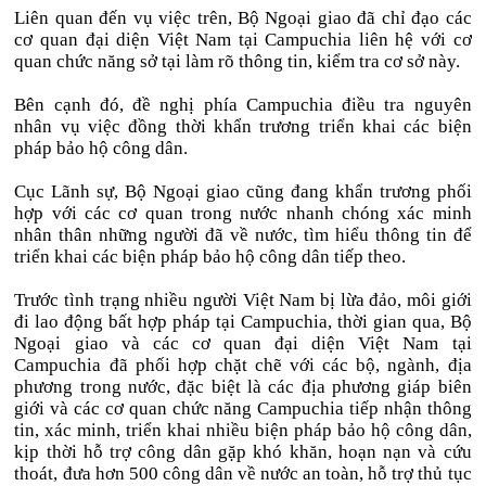
Liên quan đến vụ việc trên, Bộ Ngoại giao đã chỉ đạo các
cơ quan đại diện Việt Nam tại Campuchia liên hệ với cơ
quan chức năng sở tại làm rõ thông tin, kiểm tra cơ sở này.
Bên cạnh đó, đề nghị phía Campuchia điều tra nguyên
nhân vụ việc đồng thời khẩn trương triển khai các biện
pháp bảo hộ công dân.
Cục Lãnh sự, Bộ Ngoại giao cũng đang khẩn trương phối
hợp với các cơ quan trong nước nhanh chóng xác minh
nhân thân những người đã về nước, tìm hiểu thông tin để
triển khai các biện pháp bảo hộ công dân tiếp theo.
Trước tình trạng nhiều người Việt Nam bị lừa đảo, môi giới
đi lao động bất hợp pháp tại Campuchia, thời gian qua, Bộ
Ngoại giao và các cơ quan đại diện Việt Nam tại
Campuchia đã phối hợp chặt chẽ với các bộ, ngành, địa
phương trong nước, đặc biệt là các địa phương giáp biên
giới và các cơ quan chức năng Campuchia tiếp nhận thông
tin, xác minh, triển khai nhiều biện pháp bảo hộ công dân,
kịp thời hỗ trợ công dân gặp khó khăn, hoạn nạn và cứu
thoát, đưa hơn 500 công dân về nước an toàn, hỗ trợ thủ tục