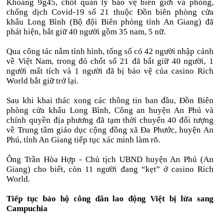
Khoảng 9g45, chốt quản lý bảo vệ biên giới và phòng,
chống dịch Covid-19 số 21 thuộc Đồn biên phòng cửa
khẩu Long Bình (Bộ đội Biên phòng tỉnh An Giang) đã
phát hiện, bắt giữ 40 người gồm 35 nam, 5 nữ.
Qua công tác nắm tình hình, tổng số có 42 người nhập cảnh
về Việt Nam, trong đó chốt số 21 đã bắt giữ 40 người, 1
người mất tích và 1 người đã bị bảo vệ của casino Rich
World bắt giữ trở lại.
Sau khi khai thác xong các thông tin ban đầu, Đồn Biên
phòng cửa khẩu Long Bình, Công an huyện An Phú và
chính quyền địa phương đã tạm thời chuyển 40 đối tượng
về Trung tâm giáo dục cộng đồng xã Đa Phước, huyện An
Phú, tỉnh An Giang tiếp tục xác minh làm rõ.
Ông Trần Hòa Hợp - Chủ tịch UBND huyện An Phú (An
Giang) cho biết, còn 11 người đang “kẹt” ở casino Rich
World.
Tiếp tục bảo hộ công dân lao động Việt bị lừa sang
Campuchia