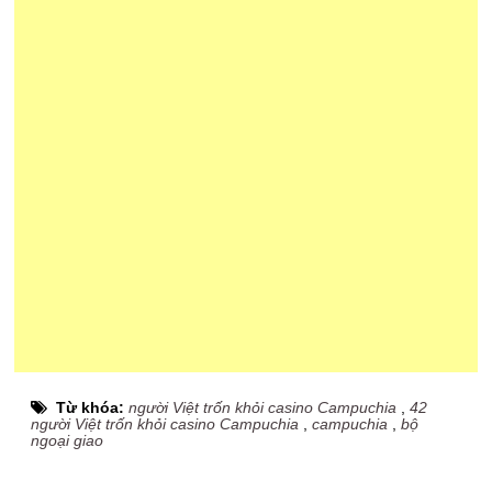
Từ khóa:
người Việt trốn khỏi casino Campuchia
,
42
người Việt trốn khỏi casino Campuchia
,
campuchia
,
bộ
ngoại giao