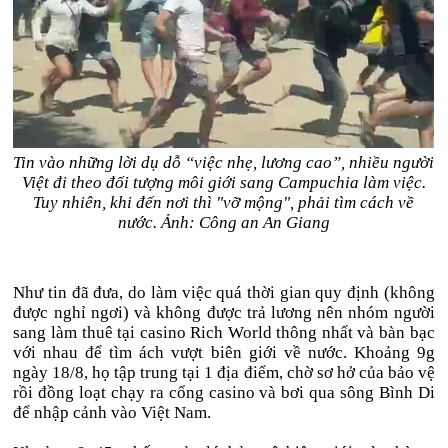
Tin vào những lời dụ dỗ “việc nhẹ, lương cao”, nhiều người
Việt đi theo đối tượng môi giới sang Campuchia làm việc.
Tuy nhiên, khi đến nơi thì "vỡ mộng", phải tìm cách về
nước. Ảnh: Công an An Giang
Như tin đã đưa, do làm việc quá thời gian quy định (không
được nghỉ ngơi) và không được trả lương nên nhóm người
sang làm thuê tại casino Rich World thông nhất và bàn bạc
với nhau để tìm ách vượt biên giới về nước. Khoảng 9g
ngày 18/8, họ tập trung tại 1 địa điểm, chờ sơ hở của bảo vệ
rồi đồng loạt chạy ra cổng casino và bơi qua sông Bình Di
để nhập cảnh vào Việt Nam.