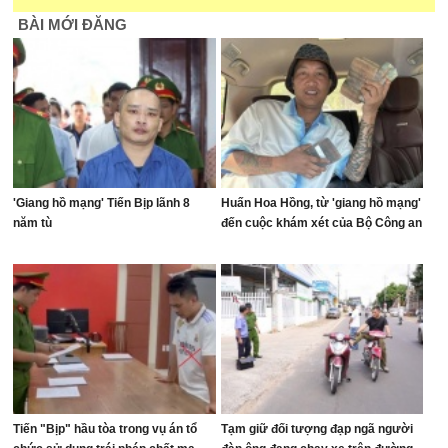
BÀI MỚI ĐĂNG
'Giang hồ mạng' Tiến Bịp lãnh 8
Huấn Hoa Hồng, từ 'giang hồ mạng'
năm tù
đến cuộc khám xét của Bộ Công an
Tiến "Bịp" hầu tòa trong vụ án tổ
Tạm giữ đối tượng đạp ngã người