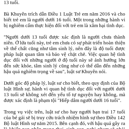
13 tuổi.
Bà Khuyên trích dẫn Điều 1 Luật Trẻ em năm 2016 và cho
biết trẻ em là người dưới 16 tuổi. Một trong những hành vi
bị nghiêm cấm thực hiện đối với trẻ em là xâm hại tình dục.
"Người dưới 13 tuổi được xác định là người chưa thành
niên. Ở lứa tuổi này, trẻ em chưa có sự phát triển hoàn thiện
về thể chất cũng như tâm sinh lý, nên đây là độ tuổi được
pháp luật quan tâm và bảo vệ chặt chẽ. Việc quan hệ tình
dục đối với những người ở độ tuổi này sẽ ảnh hưởng lớn
đến sức khỏe, tâm sinh lý cũng như có thể dẫn đến những
hậu quả nghiêm trọng về sau", luật sư Khuyên nói.
Dưới góc độ pháp lý, luật sư cho biết, theo quy định của Bộ
luật Hình sự, hành vi quan hệ tình dục đối với người dưới
13 tuổi sẽ không xét đến yếu tố tự nguyện hay không, mà
được xác định là phạm tội "Hiếp dâm người dưới 16 tuổi".
Trong vụ việc trên, luật sư cho hay người bạn trai 17 tuổi
của bé gái sẽ bị truy cứu trách nhiệm hình sự theo Điều 142
Bộ luật Hình sự năm 2015. Bên cạnh đó, với hậu quả gây ra