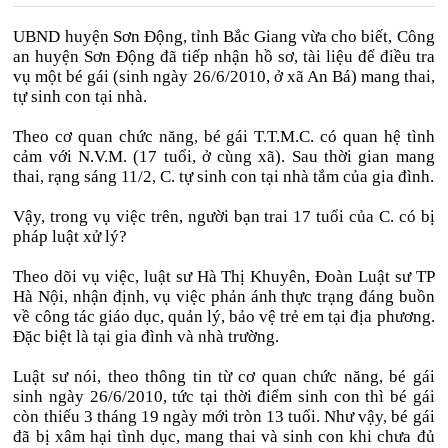
UBND huyện Sơn Động, tỉnh Bắc Giang vừa cho biết, Công
an huyện Sơn Động đã tiếp nhận hồ sơ, tài liệu để điều tra
vụ một bé gái (sinh ngày 26/6/2010, ở xã An Bá) mang thai,
tự sinh con tại nhà.
Theo cơ quan chức năng, bé gái T.T.M.C. có quan hệ tình
cảm với N.V.M. (17 tuổi, ở cùng xã). Sau thời gian mang
thai, rạng sáng 11/2, C. tự sinh con tại nhà tắm của gia đình.
Vậy, trong vụ việc trên, người bạn trai 17 tuổi của C. có bị
pháp luật xử lý?
Theo dõi vụ việc, luật sư Hà Thị Khuyên, Đoàn Luật sư TP
Hà Nội, nhận định, vụ việc phản ánh thực trạng đáng buồn
về công tác giáo dục, quản lý, bảo vệ trẻ em tại địa phương.
Đặc biệt là tại gia đình và nhà trường.
Luật sư nói, theo thông tin từ cơ quan chức năng, bé gái
sinh ngày 26/6/2010, tức tại thời điểm sinh con thì bé gái
còn thiếu 3 tháng 19 ngày mới tròn 13 tuổi. Như vậy, bé gái
đã bị xâm hại tình dục, mang thai và sinh con khi chưa đủ