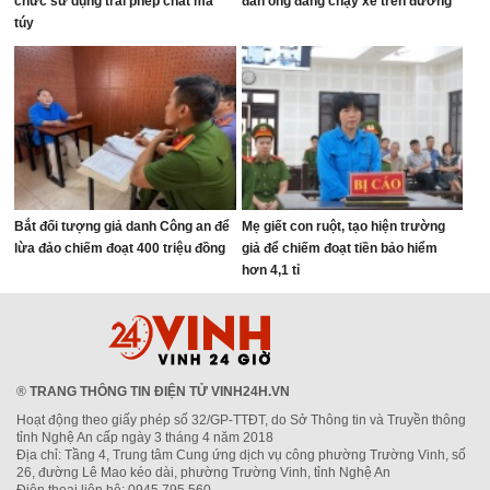
chức sử dụng trái phép chất ma
đàn ông đang chạy xe trên đường
túy
Bắt đối tượng giả danh Công an để
Mẹ giết con ruột, tạo hiện trường
lừa đảo chiếm đoạt 400 triệu đồng
giả để chiếm đoạt tiền bảo hiểm
hơn 4,1 tỉ
®
TRANG THÔNG TIN ĐIỆN TỬ VINH24H.VN
Hoạt động theo giấy phép số 32/GP-TTĐT, do Sở Thông tin và Truyền thông
tỉnh Nghệ An cấp ngày 3 tháng 4 năm 2018
Địa chỉ: Tầng 4, Trung tâm Cung ứng dịch vụ công phường Trường Vinh, số
26, đường Lê Mao kéo dài, phường Trường Vinh, tỉnh Nghệ An