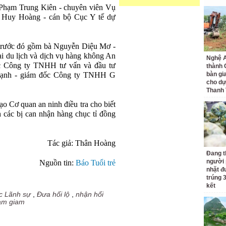
 Phạm Trung Kiên - chuyên viên Vụ
ùi Huy Hoàng - cán bộ Cục Y tế dự
" trước đó gồm bà Nguyễn Diệu Mơ -
 du lịch và dịch vụ hàng không An
Nghệ A
c Công ty TNHH tư vấn và đầu tư
thành
ạnh - giám đốc Công ty TNHH G
bàn gi
cho dự
Thanh
ạo Cơ quan an ninh điều tra cho biết
 các bị can nhận hàng chục tỉ đồng
Tác giả: Thân Hoàng
Đang t
người 
Nguồn tin:
Báo Tuổi trẻ
nhặt đ
trúng 
kết
c Lãnh sự
,
Đưa hối lộ
,
nhận hối
tạm giam