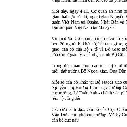
Viện Kiểm sát nhân dân tối cao đã phê chu
Mới đây, ngày 4-10, Cơ quan an ninh điề
giam hai cựu cán bộ ngoại giao Nguyễn 
quán Việt Nam tại Osaka, Nhật Bản và
Đại sứ quán Việt Nam tại Malaysia.
Vụ án được Cơ quan an ninh điều tra khở
hơn 20 người bị khởi tố, bắt tạm giam,
giao, cán bộ của Bộ Y tế và Bộ Giao thô
của Cục Quản lý xuất nhập cảnh Bộ Công
Trong đó, quan chức cao nhất bị khởi 
tuổi, thứ trưởng Bộ Ngoại giao. Ông Dũng 
Một số cán bộ khác tại Bộ Ngoại giao cũ
Nguyễn Thị Hương Lan - cục trưởng C
cục trưởng, Lê Tuấn Anh - chánh văn p
bảo hộ công dân.
Các cựu lãnh đạo, cán bộ của Cục Quản 
Văn Dự - cựu phó cục trưởng; Vũ Sỹ Cư
cán bộ cục này.