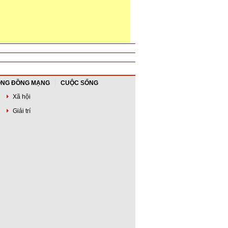
NG ĐỒNG MẠNG
CUỘC SỐNG
Xã hội
Giải trí