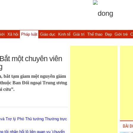
iới
Xã hội
Pháp luật
Giáo dục
Kinh tế
Giải trí
Thể thao
Đẹp
Giới trẻ
C
 Bắt một chuyên viên
g
an, bắt tạm giam một nguyên giám
n thuộc Ban Đối ngoại Trung ương
i cứu”.
 và Trợ lý Phó Thủ tướng Thường trực
BÀI Đ
 tội nhận hối lộ liên quan vụ 'chuyến