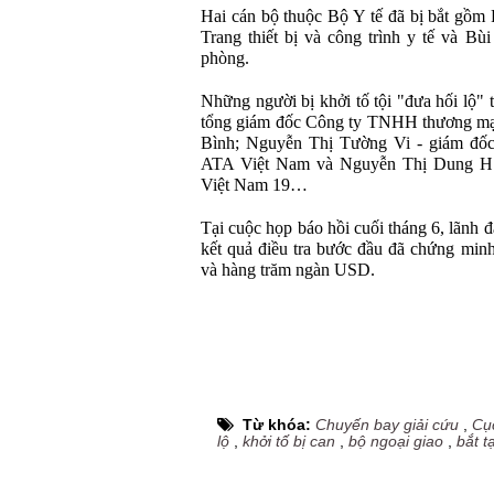
Hai cán bộ thuộc Bộ Y tế đã bị bắt gồm
Trang thiết bị và công trình y tế và B
phòng.
Những người bị khởi tố tội "đưa hối lộ
tổng giám đốc Công ty TNHH thương mại
Bình; Nguyễn Thị Tường Vi - giám đố
ATA Việt Nam và Nguyễn Thị Dung H
Việt Nam 19…
Tại cuộc họp báo hồi cuối tháng 6, lãnh đ
kết quả điều tra bước đầu đã chứng minh
và hàng trăm ngàn USD.
Từ khóa:
Chuyến bay giải cứu
,
Cụ
lộ
,
khởi tố bị can
,
bộ ngoại giao
,
bắt 