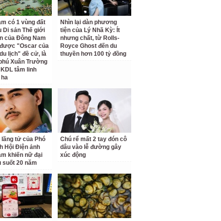
am có 1 vùng đất
Nhìn lại dàn phương
 Di sản Thế giới
tiện của Lý Nhã Kỳ: Ít
ên của Đông Nam
nhưng chất, từ Rolls-
 được "Oscar của
Royce Ghost đến du
u lịch" đề cử, là
thuyền hơn 100 tỷ đồng
 phú Xuân Trường
 KDL tâm linh
 ha
 lãng tử của Phó
Chú rể mất 2 tay đón cô
ch Hội Điện ảnh
dâu vào lễ đường gây
am khiến nữ đại
xúc động
u suốt 20 năm