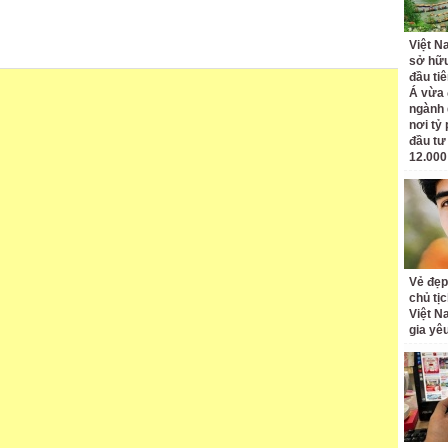
Việt N
sở hữu
đầu ti
Á vừa
ngành d
nơi tỷ
đầu tư
12.000
Vẻ đẹp
chủ tị
Việt N
gia yê