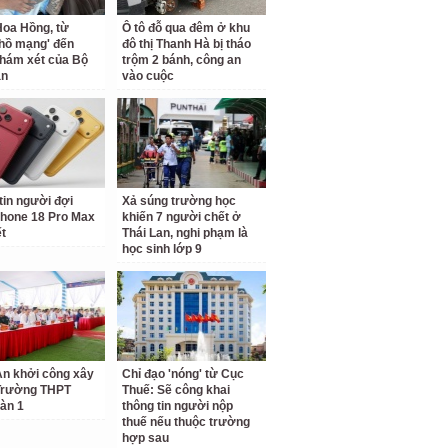
oa Hồng, từ
Ô tô đỗ qua đêm ở khu
 hồ mạng' đến
đô thị Thanh Hà bị tháo
hám xét của Bộ
trộm 2 bánh, công an
an
vào cuộc
tin người đợi
Xả súng trường học
hone 18 Pro Max
khiến 7 người chết ở
ết
Thái Lan, nghi phạm là
học sinh lớp 9
n khởi công xây
Chỉ đạo 'nóng' từ Cục
Trường THPT
Thuế: Sẽ công khai
àn 1
thông tin người nộp
thuế nếu thuộc trường
hợp sau