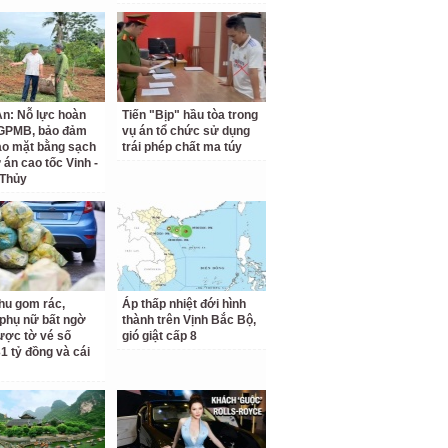
n: Nỗ lực hoàn
Tiến "Bịp" hầu tòa trong
 GPMB, bảo đảm
vụ án tổ chức sử dụng
ao mặt bằng sạch
trái phép chất ma túy
 án cao tốc Vinh -
 Thủy
hu gom rác,
Áp thấp nhiệt đới hình
phụ nữ bất ngờ
thành trên Vịnh Bắc Bộ,
ược tờ vé số
gió giật cấp 8
31 tỷ đồng và cái