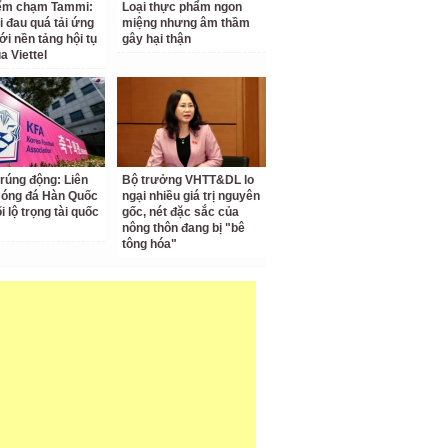
iểm chạm Tammi:
Loại thực phẩm ngon
i đau quá tải ứng
miệng nhưng âm thầm
ới nền tảng hội tụ
gây hại thận
a Viettel
 rúng động: Liên
Bộ trưởng VHTT&DL lo
Bóng đá Hàn Quốc
ngại nhiều giá trị nguyên
ối lộ trọng tài quốc
gốc, nét đặc sắc của
nông thôn đang bị "bê
tông hóa"