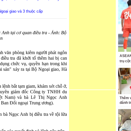
goại giao và 3 thuộc cấp
Anh tại cơ quan điều tra - Ảnh: Bộ
an
nh văn phòng kiêm người phát ngôn
ASEAN 
iều tra đã khởi tố thêm hai bị can
trụ cộ
i dụng chức vụ, quyền hạn trong khi
ài sản" xảy ra tại Bộ Ngoại giao, Hà
n lệnh bắt tạm giam, khám xét chỗ ở,
nguyên giám đốc Công ty TNHH du
iệt Nam) và bà Lê Thị Ngọc Anh
Thêm v
, Ban Đối ngoại Trung ương).
đánh t
òn bà Ngọc Anh bị điều tra về tội lừa