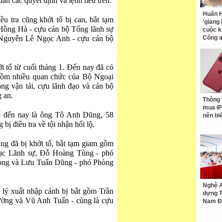
ẩn các quyết định và lệnh nêu trên.
Huấn H
u tra cũng khởi tố bị can, bắt tạm
'giang
Hồng Hà - cựu cán bộ Tổng lãnh sự
cuộc k
 Nguyễn Lê Ngọc Anh - cựu cán bộ
Công 
i tố từ cuối tháng 1. Đến nay đã có
 gồm nhiều quan chức của Bộ Ngoại
ng vận tải, cựu lãnh đạo và cán bộ
 an.
Thông 
mua iP
tố đến nay là ông Tô Anh Dũng, 58
nên bi
bị điều tra về tội nhận hối lộ.
ng đã bị khởi tố, bắt tạm giam gồm
ục Lãnh sự, Đỗ Hoàng Tùng - phó
hòng và Lưu Tuấn Dũng - phó Phòng
Nghệ A
lý xuất nhập cảnh bị bắt gồm Trần
dựng 
ờng và Vũ Anh Tuấn - cùng là cựu
Nam Đ