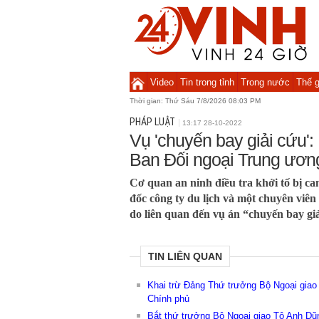
Video
Tin trong tỉnh
Trong nước
Thế g
Thời gian:
Thứ Sáu 7/8/2026 08:03 PM
PHÁP LUẬT
13:17 28-10-2022
Vụ 'chuyến bay giải cứu':
Ban Đối ngoại Trung ươn
Cơ quan an ninh điều tra khởi tố bị c
đốc công ty du lịch và một chuyên viê
do liên quan đến vụ án “chuyến bay giả
TIN LIÊN QUAN
Khai trừ Đảng Thứ trưởng Bộ Ngoại giao
Chính phủ
Bắt thứ trưởng Bộ Ngoại giao Tô Anh Dũng