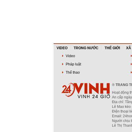
VIDEO
TRONG NƯỚC
THẾ GIỚI
XÃ
Video
Pháp luật
Thể thao
®
TRANG TH
Hoạt động t
An cấp ngày
Địa chỉ: Tầ
Lê Mao kéo 
Điện thoại l
Email: 24ho
Người chịu 
Lê Thị Than