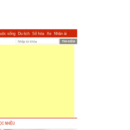
uộc sống
Du lịch
Số hóa
Xe
Nhân ái
ỌC NHIỀU