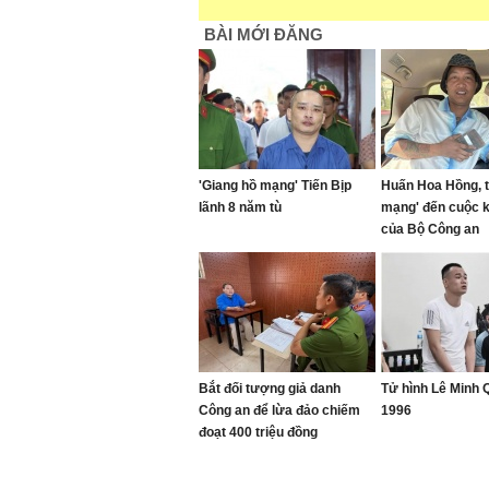
BÀI MỚI ĐĂNG
'Giang hồ mạng' Tiến Bịp
Huấn Hoa Hồng, t
lãnh 8 năm tù
mạng' đến cuộc 
của Bộ Công an
Bắt đối tượng giả danh
Tử hình Lê Minh
Công an để lừa đảo chiếm
1996
đoạt 400 triệu đồng