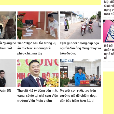
Một đ
Giải nỗ
dụng v
mới củ
ừ 'giang hồ
Tiến "Bịp" hầu tòa trong vụ
Tạm giữ đối tượng đạp ngã
Bê bối
khám xét
án tổ chức sử dụng trái
người đàn ông đang chạy xe
đoàn 
phép chất ma túy
trên đường
bị tố h
tế
 Quân SN
Thu giữ 4,5 tỷ đồng tiền mặt,
Mẹ giết con ruột, tạo hiện
vàng, sổ đỏ tại nhà cựu Viện
trường giả để chiếm đoạt
trưởng Viện Pháp y tâm
tiền bảo hiểm hơn 4,1 tỉ
thần Trung ương