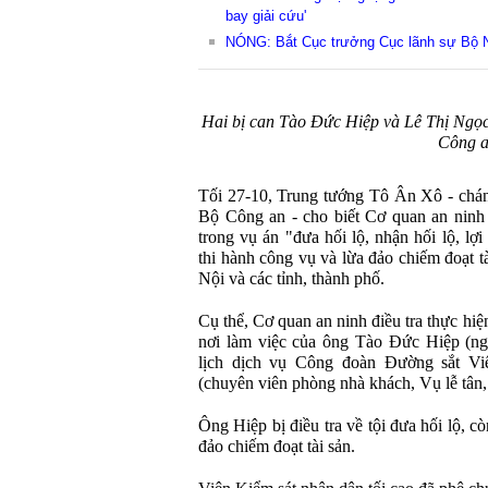
bay giải cứu'
NÓNG: Bắt Cục trưởng Cục lãnh sự Bộ N
Hai bị can Tào Đức Hiệp và Lê Thị Ngọc 
Công 
Tối 27-10, Trung tướng Tô Ân Xô - chá
Bộ Công an - cho biết Cơ quan an ninh đ
trong vụ án "đưa hối lộ, nhận hối lộ, lợ
thi hành công vụ và lừa đảo chiếm đoạt t
Nội và các tỉnh, thành phố.
Cụ thể, Cơ quan an ninh điều tra thực hiệ
nơi làm việc của ông Tào Đức Hiệp (
lịch dịch vụ Công đoàn Đường sắt V
(chuyên viên phòng nhà khách, Vụ lễ tân
Ông Hiệp bị điều tra về tội đưa hối lộ, c
đảo chiếm đoạt tài sản.