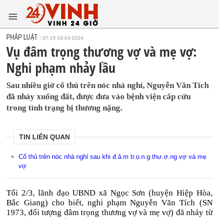
PHÁP LUẬT
07:15 03-03-2024
Vụ đâm trọng thương vợ và mẹ vợ:
Nghi phạm nhảy lầu
Sau nhiều giờ cố thủ trên nóc nhà nghỉ, Nguyễn Văn Tích
đã nhảy xuống đất, được đưa vào bệnh viện cấp cứu
trong tình trạng bị thương nặng.
TIN LIÊN QUAN
Cố thủ trên nóc nhà nghỉ sau khi đ.â.m tr.ọ.n.g thư.ơ.ng vợ và mẹ
vợ
Tối 2/3, lãnh đạo UBND xã Ngọc Sơn (huyện Hiệp Hòa,
Bắc Giang) cho biết, nghi phạm Nguyễn Văn Tích (SN
1973, đối tượng đâm trọng thương vợ và mẹ vợ) đã nhảy từ