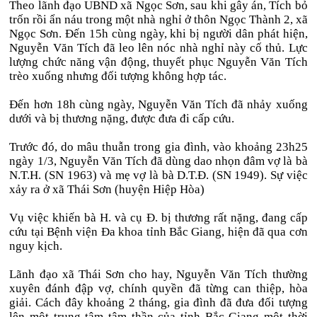
Theo lãnh đạo UBND xã Ngọc Sơn, sau khi gây án, Tích bỏ
trốn rồi ẩn náu trong một nhà nghỉ ở thôn Ngọc Thành 2, xã
Ngọc Sơn. Đến 15h cùng ngày, khi bị người dân phát hiện,
Nguyễn Văn Tích đã leo lên nóc nhà nghỉ này cố thủ. Lực
lượng chức năng vận động, thuyết phục Nguyễn Văn Tích
trèo xuống nhưng đối tượng không hợp tác.
Đến hơn 18h cùng ngày, Nguyễn Văn Tích đã nhảy xuống
dưới và bị thương nặng, được đưa đi cấp cứu.
Trước đó, do mâu thuẫn trong gia đình, vào khoảng 23h25
ngày 1/3, Nguyễn Văn Tích đã dùng dao nhọn đâm vợ là bà
N.T.H. (SN 1963) và mẹ vợ là bà D.T.Đ. (SN 1949). Sự việc
xảy ra ở xã Thái Sơn (huyện Hiệp Hòa)
Vụ việc khiến bà H. và cụ Đ. bị thương rất nặng, đang cấp
cứu tại Bệnh viện Đa khoa tỉnh Bắc Giang, hiện đã qua cơn
nguy kịch.
Lãnh đạo xã Thái Sơn cho hay, Nguyễn Văn Tích thường
xuyên đánh đập vợ, chính quyền đã từng can thiệp, hòa
giải. Cách đây khoảng 2 tháng, gia đình đã đưa đối tượng
lên một trung tâm tâm thần của tỉnh Bắc Giang một thời