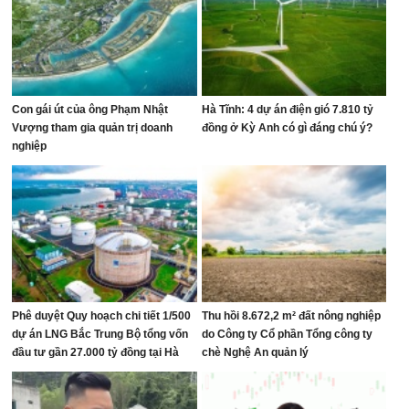
Con gái út của ông Phạm Nhật
Hà Tĩnh: 4 dự án điện gió 7.810 tỷ
Vượng tham gia quản trị doanh
đồng ở Kỳ Anh có gì đáng chú ý?
nghiệp
Phê duyệt Quy hoạch chi tiết 1/500
Thu hồi 8.672,2 m² đất nông nghiệp
dự án LNG Bắc Trung Bộ tổng vốn
do Công ty Cổ phần Tổng công ty
đầu tư gần 27.000 tỷ đồng tại Hà
chè Nghệ An quản lý
Tĩnh