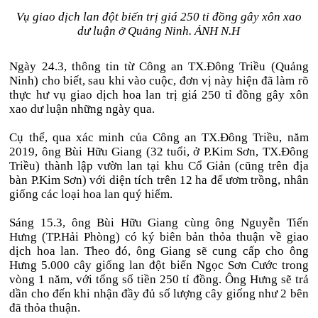
Vụ giao dịch lan đột biến trị giá 250 tỉ đồng gây xôn xao
dư luận ở Quảng Ninh. ẢNH N.H
Ngày 24.3, thông tin từ Công an TX.Đông Triều (Quảng
Ninh) cho biết, sau khi vào cuộc, đơn vị này hiện đã làm rõ
thực hư vụ giao dịch hoa lan trị giá 250 tỉ đồng gây xôn
xao dư luận những ngày qua.
Cụ thể, qua xác minh của Công an TX.Đông Triều, năm
2019, ông Bùi Hữu Giang (32 tuổi, ở P.Kim Sơn, TX.Đông
Triều) thành lập vườn lan tại khu Cổ Giản (cũng trên địa
bàn P.Kim Sơn) với diện tích trên 12 ha để ươm trồng, nhân
giống các loại hoa lan quý hiếm.
Sáng 15.3, ông Bùi Hữu Giang cùng ông Nguyễn Tiến
Hưng (TP.Hải Phòng) có ký biên bản thỏa thuận về giao
dịch hoa lan. Theo đó, ông Giang sẽ cung cấp cho ông
Hưng 5.000 cây giống lan đột biến Ngọc Sơn Cước trong
vòng 1 năm, với tổng số tiền 250 tỉ đồng. Ông Hưng sẽ trả
dần cho đến khi nhận đầy đủ số lượng cây giống như 2 bên
đã thỏa thuận.