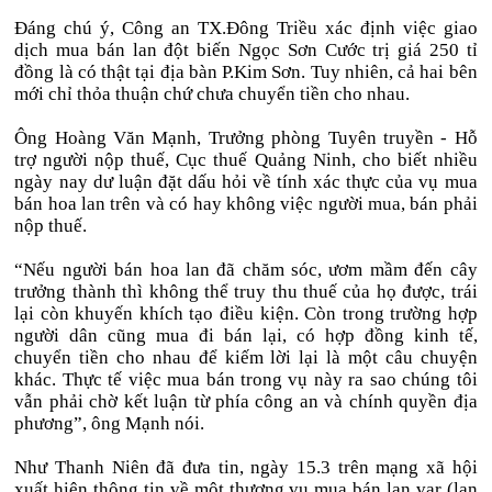
Đáng chú ý, Công an TX.Đông Triều xác định việc giao
dịch mua bán lan đột biến Ngọc Sơn Cước trị giá 250 tỉ
đồng là có thật tại địa bàn P.Kim Sơn. Tuy nhiên, cả hai bên
mới chỉ thỏa thuận chứ chưa chuyển tiền cho nhau.
Ông Hoàng Văn Mạnh, Trưởng phòng Tuyên truyền - Hỗ
trợ người nộp thuế, Cục thuế Quảng Ninh, cho biết nhiều
ngày nay dư luận đặt dấu hỏi về tính xác thực của vụ mua
bán hoa lan trên và có hay không việc người mua, bán phải
nộp thuế.
“Nếu người bán hoa lan đã chăm sóc, ươm mầm đến cây
trưởng thành thì không thể truy thu thuế của họ được, trái
lại còn khuyến khích tạo điều kiện. Còn trong trường hợp
người dân cũng mua đi bán lại, có hợp đồng kinh tế,
chuyển tiền cho nhau để kiếm lời lại là một câu chuyện
khác. Thực tế việc mua bán trong vụ này ra sao chúng tôi
vẫn phải chờ kết luận từ phía công an và chính quyền địa
phương”, ông Mạnh nói.
Như Thanh Niên đã đưa tin, ngày 15.3 trên mạng xã hội
xuất hiện thông tin về một thương vụ mua bán lan var (lan