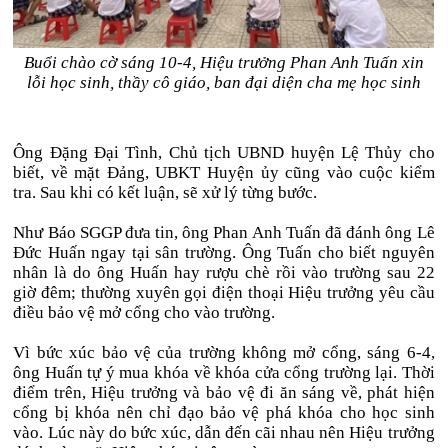
Buổi chào cờ sáng 10-4, Hiệu trưởng Phan Anh Tuấn xin
lỗi học sinh, thầy cô giáo, ban đại diện cha mẹ học sinh
Ông Đặng Đại Tình, Chủ tịch UBND huyện Lệ Thủy cho
biết, về mặt Đảng, UBKT Huyện ủy cũng vào cuộc kiểm
tra. Sau khi có kết luận, sẽ xử lý từng bước.
Như Báo SGGP đưa tin, ông Phan Anh Tuấn đã đánh ông Lê
Đức Huấn ngay tại sân trường. Ông Tuấn cho biết nguyên
nhân là do ông Huấn hay rượu chè rồi vào trường sau 22
giờ đêm; thường xuyên gọi điện thoại Hiệu trưởng yêu cầu
điều bảo vệ mở cổng cho vào trường.
Vì bức xúc bảo vệ của trường không mở cổng, sáng 6-4,
ông Huấn tự ý mua khóa về khóa cửa cổng trường lại. Thời
điểm trên, Hiệu trưởng và bảo vệ đi ăn sáng về, phát hiện
cổng bị khóa nên chỉ đạo bảo vệ phá khóa cho học sinh
vào. Lúc này do bức xúc, dẫn đến cãi nhau nên Hiệu trưởng