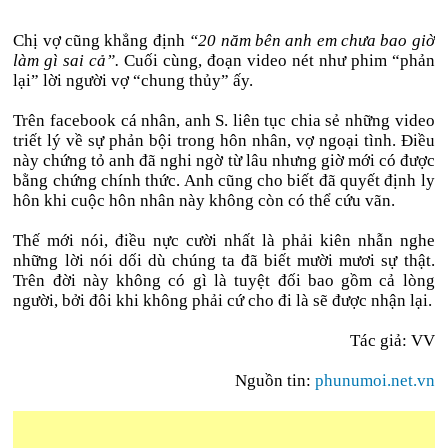
Chị vợ cũng khẳng định
“20 năm bên anh em chưa bao giờ
làm gì sai cả”.
Cuối cùng, đoạn video nét như phim “phản
lại” lời người vợ “chung thủy” ấy.
Trên facebook cá nhân, anh S. liên tục chia sẻ những video
triết lý về sự phản bội trong hôn nhân, vợ ngoại tình. Điều
này chứng tỏ anh đã nghi ngờ từ lâu nhưng giờ mới có được
bằng chứng chính thức. Anh cũng cho biết đã quyết định ly
hôn khi cuộc hôn nhân này không còn có thể cứu vãn.
Thế mới nói, điều nực cười nhất là phải kiên nhẫn nghe
những lời nói dối dù chúng ta đã biết mười mươi sự thật.
Trên đời này không có gì là tuyệt đối bao gồm cả lòng
người, bởi đôi khi không phải cứ cho đi là sẽ được nhận lại.
Tác giả: VV
Nguồn tin:
phunumoi.net.vn