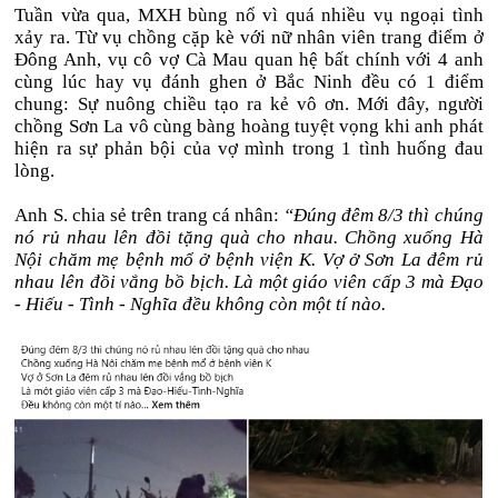
Tuần vừa qua, MXH bùng nổ vì quá nhiều vụ ngoại tình
xảy ra. Từ vụ chồng cặp kè với nữ nhân viên trang điểm ở
Đông Anh, vụ cô vợ Cà Mau quan hệ bất chính với 4 anh
cùng lúc hay vụ đánh ghen ở Bắc Ninh đều có 1 điểm
chung: Sự nuông chiều tạo ra kẻ vô ơn. Mới đây, người
chồng Sơn La vô cùng bàng hoàng tuyệt vọng khi anh phát
hiện ra sự phản bội của vợ mình trong 1 tình huống đau
lòng.
Anh S. chia sẻ trên trang cá nhân:
“Đúng đêm 8/3 thì chúng
nó rủ nhau lên đồi tặng quà cho nhau. Chồng xuống Hà
Nội chăm mẹ bệnh mổ ở bệnh viện K. Vợ ở Sơn La đêm rủ
nhau lên đồi vắng bồ bịch. Là một giáo viên cấp 3 mà Đạo
- Hiếu - Tình - Nghĩa đều không còn một tí nào.