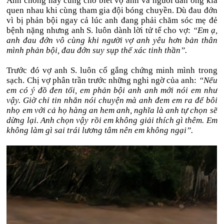
Anh chồng này cũng cho biết vợ anh và người đàn ông kia
quen nhau khi cùng tham gia đội bóng chuyền. Dù đau đớn
vì bị phản bội ngay cả lúc anh đang phải chăm sóc mẹ đẻ
bệnh nặng nhưng anh S. luôn dành lời tử tế cho vợ:
“Em ạ,
anh đau đớn vô cùng khi người vợ anh yêu hơn bản thân
mình phản bội, đau đớn suy sụp thể xác tinh thần”.
Trước đó vợ anh S. luôn cố gắng chứng minh mình trong
sạch. Chị vợ phân trần trước những nghi ngờ của anh:
“Nếu
em có ý đồ đen tối, em phản bội anh anh mới nói em như
vậy. Giờ chỉ tin nhắn nói chuyện mà anh đem em ra để bôi
nhọ em với cả họ hàng an hem anh, nghĩa là anh tự chọn sẽ
dừng lại. Anh chọn vậy rồi em không giải thích gì thêm. Em
không làm gì sai trái lương tâm nên em không ngại”.