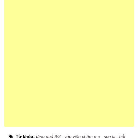
Từ khóa:
tặng quà 8/3
,
vào viện chăm mẹ
,
sơn la
,
bắt