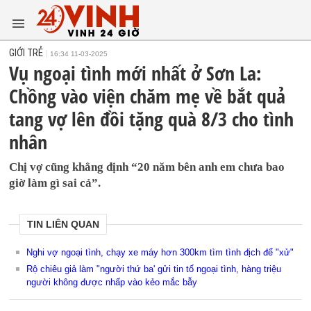
GIỚI TRẺ
16:34 11-03-2025
Vụ ngoại tình mới nhất ở Sơn La:
Chồng vào viện chăm mẹ về bắt quả
tang vợ lên đồi tặng quà 8/3 cho tình
nhân
Chị vợ cũng khẳng định “20 năm bên anh em chưa bao
giờ làm gì sai cả”.
TIN LIÊN QUAN
Nghi vợ ngoại tình, chạy xe máy hơn 300km tìm tình địch để "xử"
Rộ chiêu giả làm "người thứ ba' gửi tin tố ngoại tình, hàng triệu
người không được nhấp vào kẻo mắc bẫy