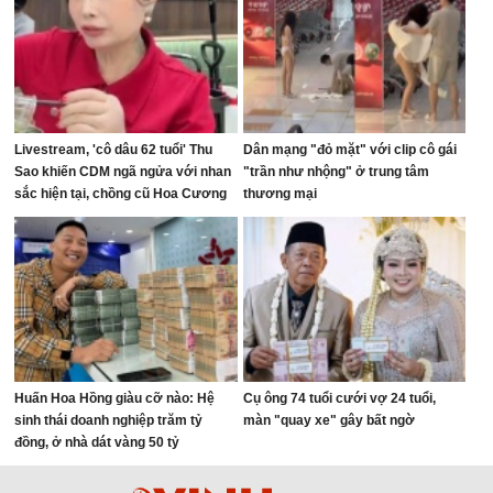
Livestream, 'cô dâu 62 tuổi' Thu
Dân mạng "đỏ mặt" với clip cô gái
Sao khiến CDM ngã ngửa với nhan
"trần như nhộng" ở trung tâm
sắc hiện tại, chồng cũ Hoa Cương
thương mại
bị réo tên
Huấn Hoa Hồng giàu cỡ nào: Hệ
Cụ ông 74 tuổi cưới vợ 24 tuổi,
sinh thái doanh nghiệp trăm tỷ
màn "quay xe" gây bất ngờ
đồng, ở nhà dát vàng 50 tỷ