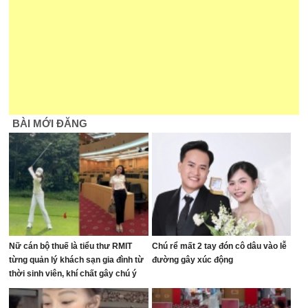
BÀI MỚI ĐĂNG
Nữ cán bộ thuế là tiểu thư RMIT
Chú rể mất 2 tay đón cô dâu vào lễ
từng quản lý khách sạn gia đình từ
đường gây xúc động
thời sinh viên, khí chất gây chú ý
trên sân golf