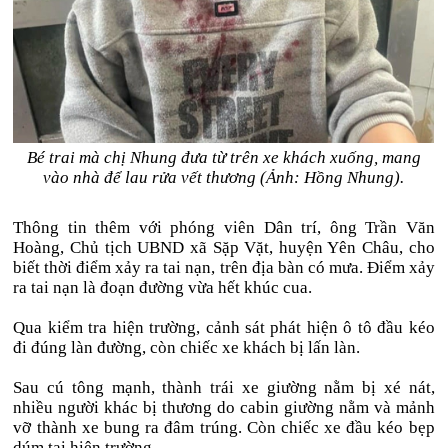
Bé trai mà chị Nhung đưa từ trên xe khách xuống, mang
vào nhà để lau rửa vết thương (Ảnh: Hồng Nhung).
Thông tin thêm với phóng viên Dân trí, ông Trần Văn
Hoàng, Chủ tịch UBND xã Sặp Vặt, huyện Yên Châu, cho
biết thời điểm xảy ra tai nạn, trên địa bàn có mưa. Điểm xảy
ra tai nạn là đoạn đường vừa hết khúc cua.
Qua kiểm tra hiện trường, cảnh sát phát hiện ô tô đầu kéo
đi đúng làn đường, còn chiếc xe khách bị lấn làn.
Sau cú tông mạnh, thành trái xe giường nằm bị xé nát,
nhiều người khác bị thương do cabin giường nằm và mảnh
vỡ thành xe bung ra đâm trúng. Còn chiếc xe đầu kéo bẹp
dúm tại hiện trường.