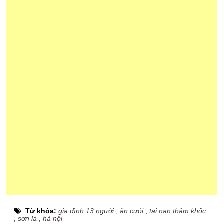
Từ khóa:
gia đình 13 người
,
ăn cưới
,
tai nạn thảm khốc
,
sơn la
,
hà nội