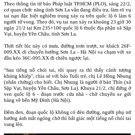
Theo thông tin từ báo Pháp luật TP.HCM (PLO), sáng 22/2,
cơ quan chức năng tỉnh Sơn La vẫn đang điều tra, làm rõ vụ
tai nạn đặc biệt nghiêm trọng xảy ra trên quốc lộ 6 làm 6
người tử vong. Theo đó, vụ tai nạn xảy ra khoảng 23 giờ 30
ngày 21/2 tại Km 235+100 quốc lộ 6 thuộc địa phận xã Sặp
Vạt, huyện Yên Châu, tỉnh Sơn La.
Thời tiết lúc này có mưa, đường trơn trượt, xe khách 26F-
009.XX di chuyển hướng Sơn La - Hà Nội va chạm với xe
đầu kéo 36C-095.XX đi chiều ngược lại.
"Sau tiếng nổ chói tai, tôi quay ra thì thấy cảnh tượng
khủng khiếp", chia sẻ với báo Tuổi trẻ, chị Lê Hồng Nhung
(nhân chứng) cho biết. Chị Nhung là người ở bản Thín (xã
Sặp Vạt, huyện Yên Châu, Sơn La). Khuya 21/2, chị đứng ở
ven quốc lộ 6 - đoạn trước cửa nhà - chờ chuyến xe gửi
hàng về bến Mỹ Đình (Hà Nội).
Đêm đen, đoạn quốc lộ không có đèn đường, người phụ nữ
hướng ánh mắt ngóng chờ thì bất giác một tiếng nổ chói tai
vang lên.