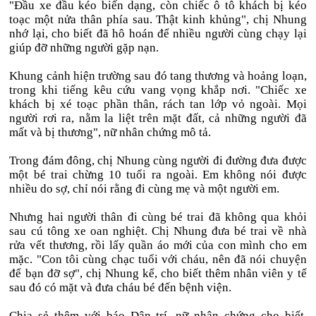
"Đầu xe đầu kéo biến dạng, còn chiếc ô tô khách bị kéo
toạc một nửa thân phía sau. Thật kinh khủng", chị Nhung
nhớ lại, cho biết đã hô hoán để nhiều người cùng chạy lại
giúp đỡ những người gặp nạn.
Khung cảnh hiện trường sau đó tang thương và hoảng loạn,
trong khi tiếng kêu cứu vang vọng khắp nơi. "Chiếc xe
khách bị xé toạc phần thân, rách tan lớp vỏ ngoài. Mọi
người rơi ra, nằm la liệt trên mặt đất, cả những người đã
mất và bị thương", nữ nhân chứng mô tả.
Trong đám đông, chị Nhung cùng người đi đường đưa được
một bé trai chừng 10 tuổi ra ngoài. Em không nói được
nhiều do sợ, chỉ nói rằng đi cùng mẹ và một người em.
Nhưng hai người thân đi cùng bé trai đã không qua khỏi
sau cú tông xe oan nghiệt. Chị Nhung đưa bé trai về nhà
rửa vết thương, rồi lấy quần áo mới của con mình cho em
mặc. "Con tôi cùng chạc tuổi với cháu, nên đã nói chuyện
để bạn đỡ sợ", chị Nhung kể, cho biết thêm nhân viên y tế
sau đó có mặt và đưa cháu bé đến bệnh viện.
Chia sẻ thêm với báo Dân trí, nữ nhân chứng cho biết,