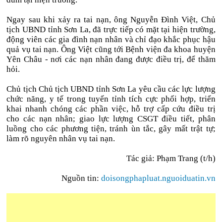
Ngay sau khi xảy ra tai nạn, ông Nguyễn Đình Việt, Chủ
tịch UBND tỉnh Sơn La, đã trực tiếp có mặt tại hiện trường,
động viên các gia đình nạn nhân và chỉ đạo khắc phục hậu
quả vụ tai nạn. Ông Việt cũng tới Bệnh viện đa khoa huyện
Yên Châu - nơi các nạn nhân đang được điều trị, để thăm
hỏi.
Chủ tịch Chủ tịch UBND tỉnh Sơn La yêu cầu các lực lượng
chức năng, y tế trong tuyến tỉnh tích cực phối hợp, triển
khai nhanh chóng các phần việc, hỗ trợ cấp cứu điều trị
cho các nạn nhân; giao lực lượng CSGT điều tiết, phân
luồng cho các phương tiện, tránh ùn tắc, gây mất trật tự;
làm rõ nguyên nhân vụ tai nạn.
Tác giả: Phạm Trang (t/h)
Nguồn tin:
doisongphapluat.nguoiduatin.vn