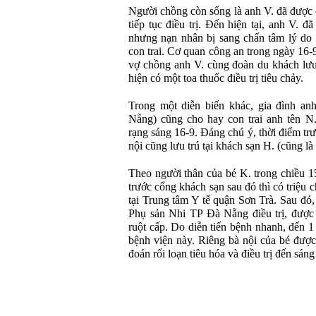
Người chồng còn sống là anh V. đã được
tiếp tục điều trị. Đến hiện tại, anh V. đ
nhưng nạn nhân bị sang chấn tâm lý do 
con trai. Cơ quan công an trong ngày 16
vợ chồng anh V. cùng đoàn du khách lưu t
hiện có một toa thuốc điều trị tiêu chảy.
Trong một diễn biến khác, gia đình an
Nẵng) cũng cho hay con trai anh tên 
rạng sáng 16-9. Đáng chú ý, thời điểm tr
nội cũng lưu trú tại khách sạn H. (cũng là
Theo người thân của bé K. trong chiều 1
trước cổng khách sạn sau đó thì có triệu
tại Trung tâm Y tế quận Sơn Trà. Sau đó
Phụ sản Nhi TP Đà Nẵng điều trị, được
ruột cấp. Do diễn tiến bệnh nhanh, đến 1
bệnh viện này. Riêng bà nội của bé đượ
đoán rối loạn tiêu hóa và điều trị đến sáng