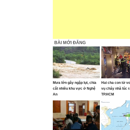
BÀI MỚI ĐĂNG
Mưa lớn gây ngập lụt, chia
Hai cha con tử v
cắt nhiều khu vực ở Nghệ
vụ cháy nhà lúc 
An
TP.HCM