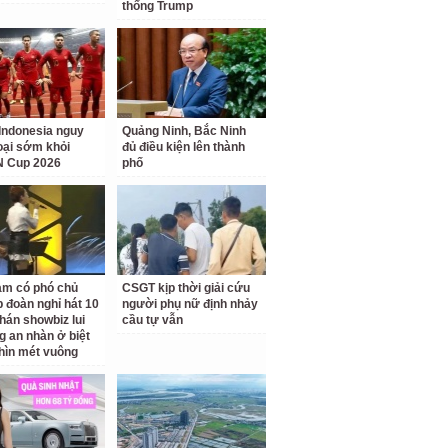
thống Trump
Indonesia nguy
Quảng Ninh, Bắc Ninh
loại sớm khỏi
đủ điều kiện lên thành
 Cup 2026
phố
am có phó chủ
CSGT kịp thời giải cứu
p đoàn nghỉ hát 10
người phụ nữ định nhảy
hán showbiz lui
cầu tự vẫn
g an nhàn ở biệt
hìn mét vuông