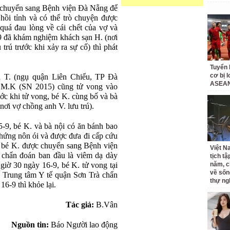
 chuyển sang Bệnh viện Đà Nẵng để
ã hồi tỉnh và có thể trò chuyện được
quá đau lòng về cái chết của vợ và
-9 đã khám nghiệm khách sạn H. (nơi
rú trước khi xảy ra sự cố) thì phát
Tuyển 
cơ bị 
h T. (ngụ quận Liên Chiểu, TP Đà
ASEAN
N.M.K (SN 2015) cũng tử vong vào
ước khi tử vong, bé K. cùng bố và bà
 nơi vợ chồng anh V. lưu trú).
5-9, bé K. và bà nội có ăn bánh bao
 chứng nôn ói và được đưa đi cấp cứu
, bé K. được chuyển sang Bệnh viện
Việt N
 chẩn đoán ban đầu là viêm dạ dày
tịch tậ
 giờ 30 ngày 16-9, bé K. tử vong tại
năm, c
về sốn
c Trung tâm Y tế quận Sơn Trà chẩn
thự ng
 16-9 thì khỏe lại.
Tác giả:
B.Vân
Nguồn tin:
Báo Người lao động