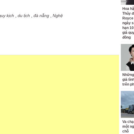
Hoa h
Thúy đ
uy kịch
,
du lịch
,
đà nẵng
,
Nghệ
Royce
ngày s
hạn 10
giá quy
đồng
Những
giả tìn
trên p
Va chạ
một ng
chỗ