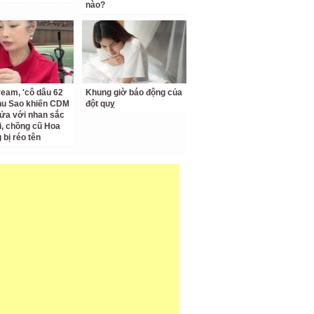
nào?
ream, 'cô dâu 62
Khung giờ báo động của
Thu Sao khiến CDM
đột quỵ
ửa với nhan sắc
ại, chồng cũ Hoa
bị réo tên