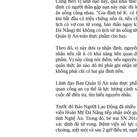
Cũng theo vị lãnh đạo này, qua khai thác
đình có người thân gặp nạn này mặc dù 
ăn uống cùng nhau. "Gia đình bé K. có k
khi bắt đầu có triệu chứng nôn ói, tiêu 
lịch có vợ con tử vong, bản thân nguy kị
Đà Nẵng) thì không có lịch sử ăn uống t
Quản lý An toàn thực phẩm cho hay.
Theo đó, vị này đưa ra nhận định, nguyê
nhân trên rất ít có khả năng liên quan
phẩm. Vị này cũng nói thêm, nếu nguyên
quán thức ăn nào đó thì phải ghi nhận n
không phải chỉ có hai gia đình trên.
Lãnh đạo Ban Quản lý An toàn thực phẩm
quan công an cụ thể là lực lượng cảnh 
cuộc để điều tra, tìm hiểu nguyên nhân.
Trước đó Báo Người Lao Động đã nhiều lầ
viện Hoàn Mỹ Đà Nẵng tiếp nhận một gia
tỉnh Nghệ An. Trong đó, bé trai SN 201
xác định đã tử vong. Bệnh viện nỗ lực 
choáng, mệt mỏi và sau 2 giờ điều trị, ng