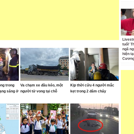
Livest
tuổi' 
ngã ng
hiện t
Cương 
ong trong
Va chạm xe đầu kéo, một
Kịp thời cứu 4 người mắc
rạng sáng ở
người tử vong tại chỗ
kẹt trong 2 đám cháy