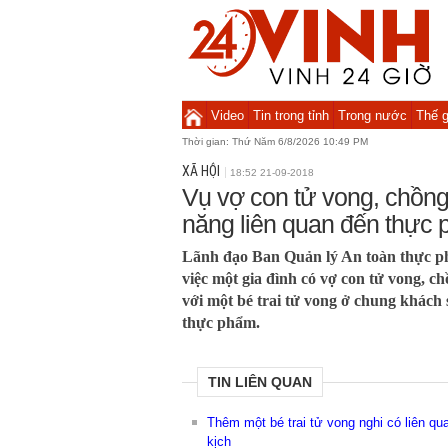
Video
Tin trong tỉnh
Trong nước
Thế g
Thời gian:
Thứ Năm 6/8/2026 10:49 PM
XÃ HỘI
18:52 21-09-2018
Vụ vợ con tử vong, chồng 
năng liên quan đến thực
Lãnh đạo Ban Quản lý An toàn thực 
việc một gia đình có vợ con tử vong, ch
với một bé trai tử vong ở chung khách 
thực phẩm.
TIN LIÊN QUAN
Thêm một bé trai tử vong nghi có liên q
kịch