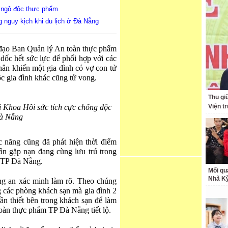
o ngộ độc thực phẩm
 nguy kịch khi du lịch ở Đà Nẵng
h đạo Ban Quản lý An toàn thực phẩm
ốc hết sức lực để phối hợp với các
ân khiến một gia đình có vợ con tử
ộc gia đình khác cũng tử vong.
Thu giữ
i Khoa Hồi sức tích cực chống độc
Viện t
Đà Nẵng
 năng cũng đã phát hiện thời điểm
hân gặp nạn đang cùng lưu trú trong
, TP Đà Nẵng.
Mối qu
Nhã K
ng an xác minh làm rõ. Theo chúng
g các phòng khách sạn mà gia đình 2
ần thiết bên trong khách sạn để làm
oàn thực phẩm TP Đà Nẵng tiết lộ.