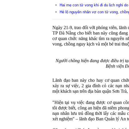
Hai mẹ con tử vong khi đi du lịch nghi d
Hé lộ nguyên nhân vợ con tử vong, chồng
Ngày 21-9, trao đổi với phóng viên, lãn
TP Đà Nẵng cho biết ban này cũng đang d
cơ quan chức năng khác tìm ra nguyên nh
vong, chồng nguy kịch và một bé trai thu
Người chồng hiện đang được điều trị tạ
Bệnh viện 
Lãnh đạo ban này cho hay cơ quan chức
xảy ra sự việc, 2 gia đình có các nạn n
một khách sạn trên địa bàn quận Sơn Trà
"Hiện tại vụ việc đang được cơ quan cô
tôi được biết, công an hiện đã niêm phon
nạn nhân lưu trú đồng thời lấy các mẫu c
xét nghiệm" – lãnh đạo Ban Quản lý An t