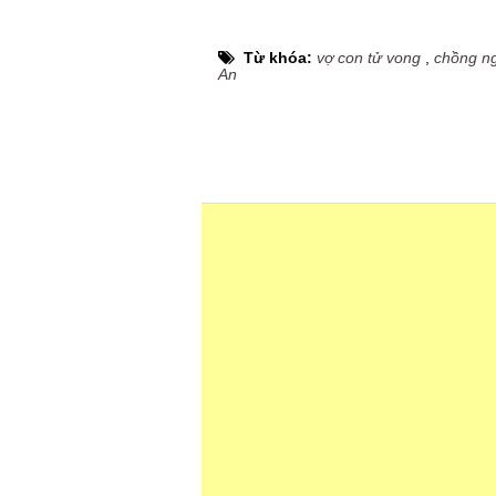
Từ khóa:
vợ con tử vong
,
chồng ng
An