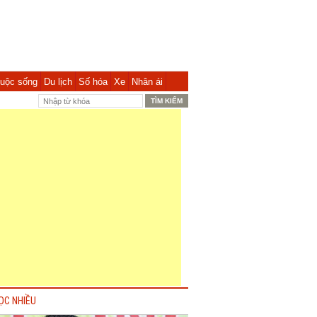
uộc sống
Du lịch
Số hóa
Xe
Nhân ái
ỌC NHIỀU