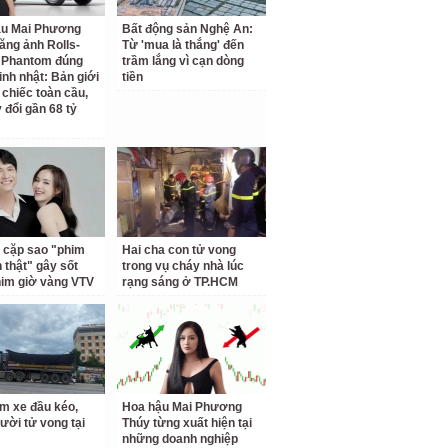
ậu Mai Phương
Bất động sản Nghệ An:
ăng ảnh Rolls-
Từ 'mua là thắng' đến
 Phantom đúng
trầm lắng vì cạn dòng
inh nhật: Bản giới
tiền
 chiếc toàn cầu,
 đổi gần 68 tỷ
 cặp sao "phim
Hai cha con tử vong
h thật" gây sốt
trong vụ cháy nhà lúc
him giờ vàng VTV
rạng sáng ở TP.HCM
m xe đầu kéo,
Hoa hậu Mai Phương
ười tử vong tại
Thúy từng xuất hiện tại
những doanh nghiệp