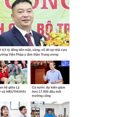
 4,5 tỷ đồng tiền mặt, vàng, sổ đỏ tại nhà cựu
rưởng Viện Pháp y tâm thần Trung ương
an hệ giữa Lý
Cả nước dự kiến giảm
ỳ và HIEUTHUHAI
hơn 17.000 đầu mối
trường công