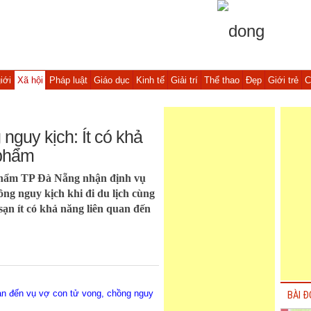
iới
Xã hội
Pháp luật
Giáo dục
Kinh tế
Giải trí
Thể thao
Đẹp
Giới trẻ
C
nguy kịch: Ít có khả
 phẩm
phẩm TP Đà Nẵng nhận định vụ
ồng nguy kịch khi đi du lịch cùng
sạn ít có khả năng liên quan đến
uan đến vụ vợ con tử vong, chồng nguy
BÀI Đ