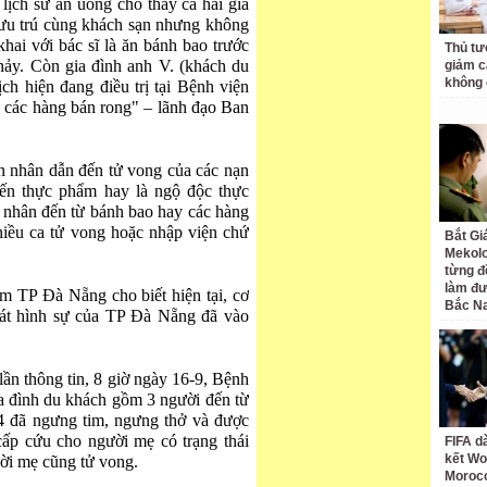
 lịch sử ăn uống cho thấy cả hai gia
lưu trú cùng khách sạn nhưng không
hai với bác sĩ là ăn bánh bao trước
Thủ tư
chảy. Còn gia đình anh V. (khách du
giảm cá
không 
ch hiện đang điều trị tại Bệnh viện
ừ các hàng bán rong" – lãnh đạo Ban
n nhân dẫn đến tử vong của các nạn
 đến thực phẩm hay là ngộ độc thực
 nhân đến từ bánh bao hay các hàng
hiều ca tử vong hoặc nhập viện chứ
Bắt Gi
Mekolo
từng đ
làm đư
 TP Đà Nẵng cho biết hiện tại, cơ
Bắc N
sát hình sự của TP Đà Nẵng đã vào
n thông tin, 8 giờ ngày 16-9, Bệnh
 đình du khách gồm 3 người đến từ
4 đã ngưng tim, ngưng thở và được
cấp cứu cho người mẹ có trạng thái
FIFA d
kết Wo
ười mẹ cũng tử vong.
Moroc