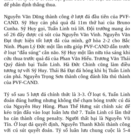
để phân định thắng thua.
Nguyễn Văn Dũng thành công ở lượt đá đầu tiên của PVF-
CAND. Sỹ Huy cản phá quả đá 11m thứ hai của Bruno
Cunha. Sỹ Huy gọi, Tuấn Linh trả lời. Đội trưởng mang áo
số 26 đẩy được cú sút của Nguyễn Văn Vinh. Nguyễn Văn
Đạt thực hiện tốt lượt đá của mình, gỡ hòa 2-2 cho Bắc
Ninh. Phạm Lý Đức một lần nữa giúp PVF-CAND dẫn trước
ở loạt "đấu súng" cân não. Sỹ Huy một lần nữa tỏa sáng khi
cứu thua trước quả đá của Phan Văn Hiếu. Trương Văn Thái
Quý đánh bại Tuấn Linh. Hà Đức Chinh cũng làm điều
tương tự với Sỹ Huy. Thái Bá Đạt đá hỏng khi bị Tuấn Linh
cản phá. Nguyễn Trọng Sơn thành công đánh lừa thủ thành
của PVF-CAND.
Tỷ số sau 5 lượt đá chính thức là 3-3. Ở loạt 6, Tuấn Linh
đoán đúng hướng nhưng không thể chạm bóng trước cú đá
của Nguyễn Huy Hùng. Phan Thế Hưng sút chính xác để
kéo trận đấu vào loạt luân lưu thứ 7. Tuấn Linh có lần thứ
ba cản thành công penalty. Người thất bại là Nguyễn Vũ
Tín. Ở loạt đá quyết định, Nguyễn Thanh Khôi thành công
với cú sút quyết đoán. Tỷ số luân lưu chung cuộc là 5-4