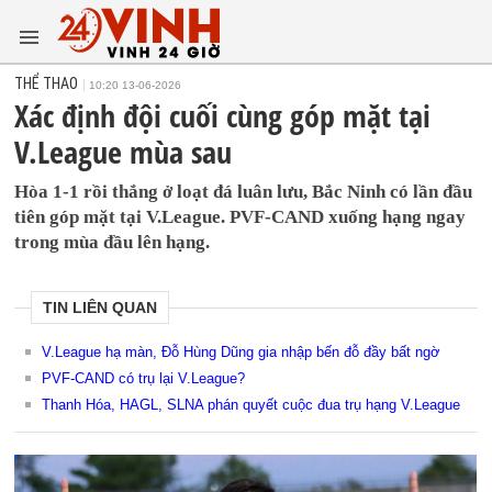
THỂ THAO
10:20 13-06-2026
Xác định đội cuối cùng góp mặt tại
V.League mùa sau
Hòa 1-1 rồi thắng ở loạt đá luân lưu, Bắc Ninh có lần đầu
tiên góp mặt tại V.League. PVF-CAND xuống hạng ngay
trong mùa đầu lên hạng.
TIN LIÊN QUAN
V.League hạ màn, Đỗ Hùng Dũng gia nhập bến đỗ đầy bất ngờ
PVF-CAND có trụ lại V.League?
Thanh Hóa, HAGL, SLNA phán quyết cuộc đua trụ hạng V.League