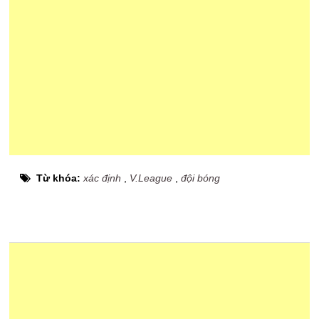
Từ khóa:
xác định
,
V.League
,
đội bóng