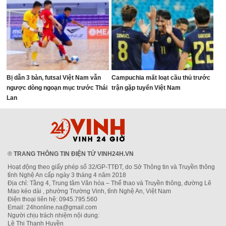
Bị dẫn 3 bàn, futsal Việt Nam vẫn
Campuchia mất loạt cầu thủ trước
ngược dòng ngoạn mục trước Thái
trận gặp tuyển Việt Nam
Lan
®
TRANG THÔNG TIN ĐIỆN TỬ VINH24H.VN
Hoạt động theo giấy phép số 32/GP-TTĐT, do Sở Thông tin và Truyền thông
tỉnh Nghệ An cấp ngày 3 tháng 4 năm 2018
Địa chỉ: Tầng 4, Trung tâm Văn hóa – Thể thao và Truyền thông, đường Lê
Mao kéo dài , phường Trường Vinh, tỉnh Nghệ An, Việt Nam
Điện thoại liên hệ: 0945.795.560
Email: 24honline.na@gmail.com
Người chịu trách nhiệm nội dung:
Lê Thị Thanh Huyền