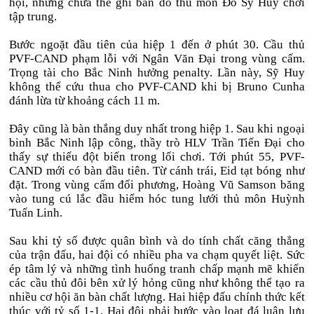
hội, nhưng chưa thể ghi bàn do thủ môn Đỗ Sỹ Huy chơi
tập trung.
Bước ngoặt đầu tiên của hiệp 1 đến ở phút 30. Cầu thủ
PVF-CAND phạm lỗi với Ngân Văn Đại trong vùng cấm.
Trọng tài cho Bắc Ninh hưởng penalty. Lần này, Sỹ Huy
không thể cứu thua cho PVF-CAND khi bị Bruno Cunha
đánh lừa từ khoảng cách 11 m.
Đây cũng là bàn thắng duy nhất trong hiệp 1. Sau khi ngoại
binh Bắc Ninh lập công, thầy trò HLV Trần Tiến Đại cho
thấy sự thiếu đột biến trong lối chơi. Tới phút 55, PVF-
CAND mới có bàn đầu tiên. Từ cánh trái, Eid tạt bóng như
đặt. Trong vùng cấm đối phương, Hoàng Vũ Samson băng
vào tung cú lắc đầu hiểm hóc tung lưới thủ môn Huỳnh
Tuấn Linh.
Sau khi tỷ số được quân bình và do tính chất căng thẳng
của trận đấu, hai đội có nhiều pha va chạm quyết liệt. Sức
ép tâm lý và những tình huống tranh chấp mạnh mẽ khiến
các cầu thủ đôi bên xử lý hỏng cũng như không thể tạo ra
nhiều cơ hội ăn bàn chất lượng. Hai hiệp đấu chính thức kết
thúc với tỷ số 1-1. Hai đội phải bước vào loạt đá luân lưu