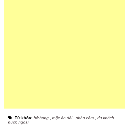
Từ khóa:
hở hang
,
mặc áo dài
,
phản cảm
,
du khách
nước ngoài