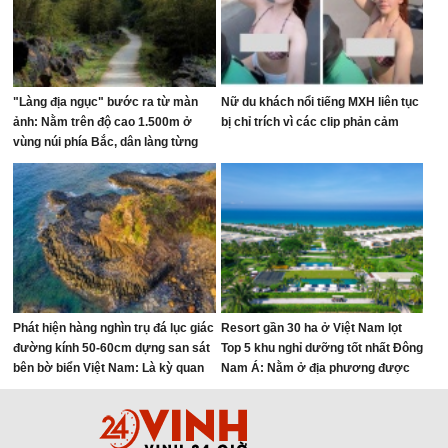
"Làng địa ngục" bước ra từ màn
Nữ du khách nổi tiếng MXH liên tục
ảnh: Nằm trên độ cao 1.500m ở
bị chỉ trích vì các clip phản cảm
vùng núi phía Bắc, dân làng từng
sống trong "3 không"
Phát hiện hàng nghìn trụ đá lục giác
Resort gần 30 ha ở Việt Nam lọt
đường kính 50-60cm dựng san sát
Top 5 khu nghỉ dưỡng tốt nhất Đông
bên bờ biển Việt Nam: Là kỳ quan
Nam Á: Nằm ở địa phương được
hiếm gặp trên thế giới, đã hơn 2
mệnh danh "Đệ nhất quân cảng"
triệu năm tuổi