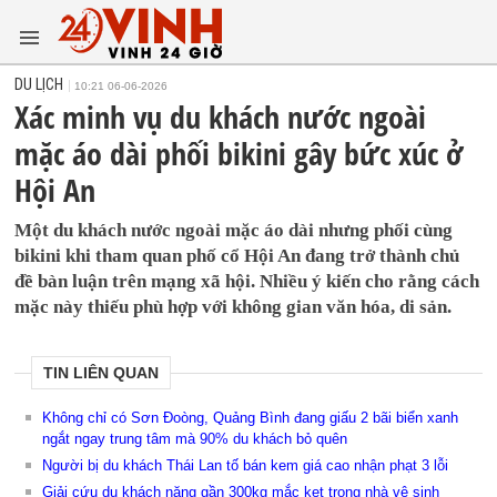
DU LỊCH
10:21 06-06-2026
Xác minh vụ du khách nước ngoài
mặc áo dài phối bikini gây bức xúc ở
Hội An
Một du khách nước ngoài mặc áo dài nhưng phối cùng
bikini khi tham quan phố cổ Hội An đang trở thành chủ
đề bàn luận trên mạng xã hội. Nhiều ý kiến cho rằng cách
mặc này thiếu phù hợp với không gian văn hóa, di sản.
TIN LIÊN QUAN
Không chỉ có Sơn Đoòng, Quảng Bình đang giấu 2 bãi biển xanh
ngắt ngay trung tâm mà 90% du khách bỏ quên
Người bị du khách Thái Lan tố bán kem giá cao nhận phạt 3 lỗi
Giải cứu du khách nặng gần 300kg mắc kẹt trong nhà vệ sinh