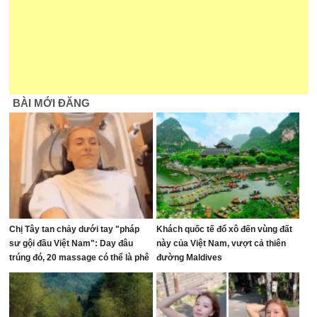
BÀI MỚI ĐĂNG
Chị Tây tan chảy dưới tay "pháp
Khách quốc tế đổ xô đến vùng đất
sư gội đầu Việt Nam": Day đâu
này của Việt Nam, vượt cả thiên
trúng đó, 20 massage có thể là phê
đường Maldives
nhất cuộc đời!