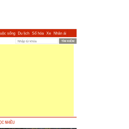
uộc sống
Du lịch
Số hóa
Xe
Nhân ái
ỌC NHIỀU