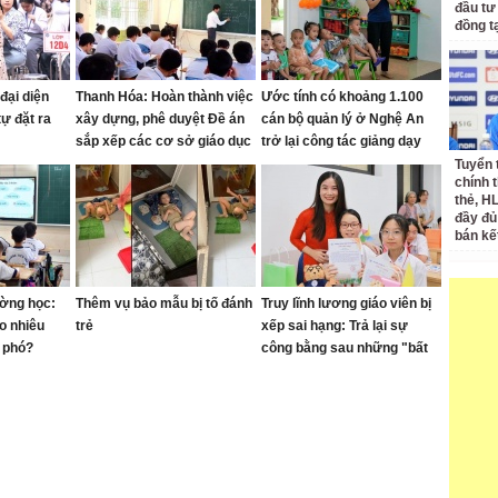
đầu tư
đồng t
đại diện
Thanh Hóa: Hoàn thành việc
Ước tính có khoảng 1.100
ự đặt ra
xây dựng, phê duyệt Đề án
cán bộ quản lý ở Nghệ An
sắp xếp các cơ sở giáo dục
trở lại công tác giảng dạy
trước ngày 15/8
Tuyển 
chính 
thẻ, H
đầy đủ
bán kế
ường học:
Thêm vụ bảo mẫu bị tố đánh
Truy lĩnh lương giáo viên bị
o nhiêu
trẻ
xếp sai hạng: Trả lại sự
u phó?
công bằng sau những "bất
cập"