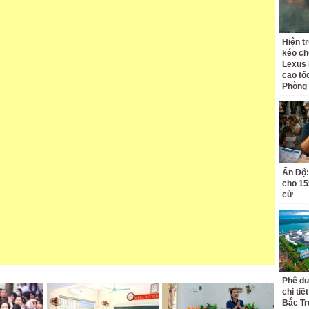
Hiện t
kéo ch
Lexus 
cao tố
Phòng
Ấn Độ:
cho 155
cử
Phê du
chi ti
Bắc Tr