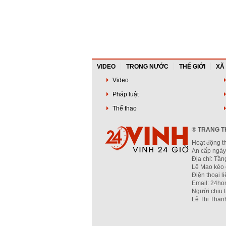
VIDEO
TRONG NƯỚC
THẾ GIỚI
XÃ
Video
Pháp luật
Thể thao
®
TRANG TH
Hoạt động t
An cấp ngày
Địa chỉ: Tầ
Lê Mao kéo 
Điện thoại l
Email: 24ho
Người chịu 
Lê Thị Than