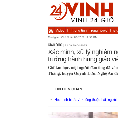
Video
Tin trong tỉnh
Trong nước
Thế g
Thời gian:
Chủ Nhật 9/8/2026 12:38 PM
GIÁO DỤC
13:59 29-04-2025
Xác minh, xử lý nghiêm 
trường hành hung giáo vi
Giờ tan học, một người đàn ông đã vào
Thắng, huyện Quỳnh Lưu, Nghệ An để 
TIN LIÊN QUAN
Học sinh bị tát vì không thuộc bài, ngườ