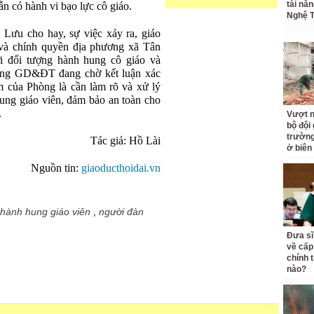
tài nă
n có hành vi bạo lực cô giáo.
Nghệ T
u cho hay, sự việc xảy ra, giáo
 và chính quyền địa phương xã Tân
i đối tượng hành hung cô giáo và
hòng GD&ĐT đang chờ kết luận xác
m của Phòng là cần làm rõ và xử lý
ung giáo viên, đảm bảo an toàn cho
.
Vượt n
bộ đội
trường 
Tác giả: Hồ Lài
ở biên
Nguồn tin:
giaoducthoidai.vn
hành hung giáo viên
,
người đàn
Đưa sĩ
về cấp
chính t
nào?