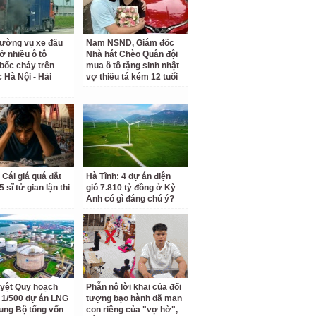
rường vụ xe đầu
Nam NSND, Giám đốc
ở nhiều ô tô
Nhà hát Chèo Quân đội
bốc cháy trên
mua ô tô tặng sinh nhật
c Hà Nội - Hải
vợ thiếu tá kém 12 tuổi
 Cái giá quá đắt
Hà Tĩnh: 4 dự án điện
 sĩ tử gian lận thi
gió 7.810 tỷ đồng ở Kỳ
Anh có gì đáng chú ý?
yệt Quy hoạch
Phẫn nộ lời khai của đối
ết 1/500 dự án LNG
tượng bạo hành dã man
ung Bộ tổng vốn
con riêng của "vợ hờ",