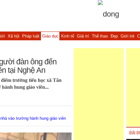
iới
Xã hội
Pháp luật
Giáo dục
Kinh tế
Giải trí
Thể thao
Đẹp
Giới trẻ
C
người đàn ông đến
ên tại Nghệ An
 điểm trường tiểu học xã Tân
hành hung giáo viên...
i nhà vào trường hành hung giáo viên
BÀI Đ