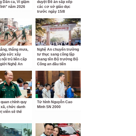
ng Dân ca, Ví giặm
duyệt Đề án sắp xếp
ĩnh” năm 2026
các cơ sở giáo dục
trước ngày 15/8
ắng, thắng mưa,
Nghệ An chuyển trường
 góp sức xây
tư thục sang công lập
nội trú liên cấp
mang tên Bộ trưởng Bộ
 giới Nghệ An
Công an đầu tiên
 quan chính quy
Tử hình Nguyễn Cao
 xã, chức danh
Minh SN 2000
rị viên sẽ thế