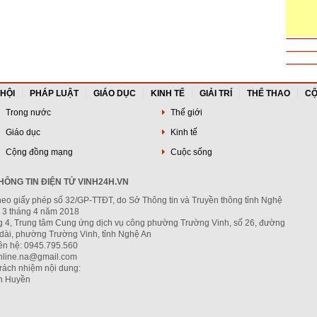
 HỘI
PHÁP LUẬT
GIÁO DỤC
KINH TẾ
GIẢI TRÍ
THỂ THAO
CỘ
Trong nước
Thế giới
Giáo dục
Kinh tế
Cộng đồng mạng
Cuộc sống
ÔNG TIN ĐIỆN TỬ VINH24H.VN
heo giấy phép số 32/GP-TTĐT, do Sở Thông tin và Truyền thông tỉnh Nghệ
 3 tháng 4 năm 2018
ng 4, Trung tâm Cung ứng dịch vụ công phường Trường Vinh, số 26, đường
dài, phường Trường Vinh, tỉnh Nghệ An
iên hệ: 0945.795.560
nline.na@gmail.com
trách nhiệm nội dung:
h Huyền