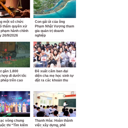
g một số chức
Con gái út của ông
ó thẩm quyền xử
Phạm Nhật Vượng tham
i phạm hành chính
gia quản trị doanh
y 26/9/2026
nghiệp
t gần 1.800
Đề xuất cấm ban đại
 hợp đi dưới tốc
diện cha mẹ học sinh tự
 phép trên cao
đặt ra các khoản thu
ạc vòng chung
Thanh Hóa: Hoàn thành
uộc thi “Tìm kiếm
việc xây dựng, phê