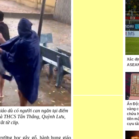
Xác đị
ASEAN
Ấn Độ:
vàng c
iáo dù có người can ngăn tại điểm
chứa h
 và THCS Tân Thắng, Quỳnh Lưu,
tiền m
t từ clip.
cựu tà
trường học gây gổ, hành hung giáo