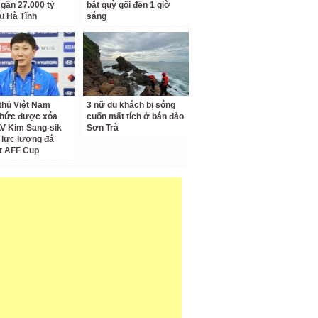
 gần 27.000 tỷ
bắt quỳ gối đến 1 giờ
ại Hà Tĩnh
sáng
thủ Việt Nam
3 nữ du khách bị sóng
thức được xóa
cuốn mất tích ở bán đảo
LV Kim Sang-sik
Sơn Trà
 lực lượng đá
t AFF Cup