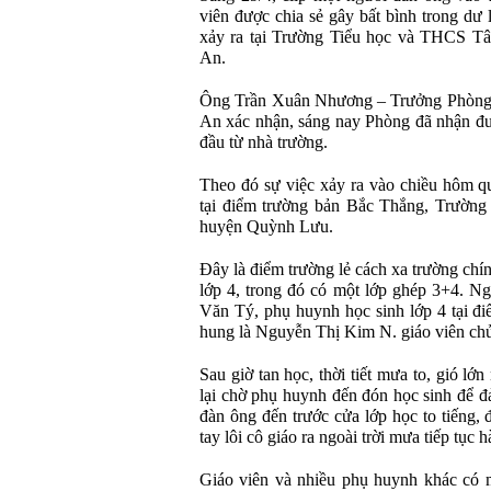
viên được chia sẻ gây bất bình trong dư 
xảy ra tại Trường Tiểu học và THCS T
An.
Ông Trần Xuân Nhương – Trưởng Phò
An xác nhận, sáng nay Phòng đã nhận đượ
đầu từ nhà trường.
Theo đó sự việc xảy ra vào chiều hôm qu
tại điểm trường bản Bắc Thắng, Trườn
huyện Quỳnh Lưu.
Đây là điểm trường lẻ cách xa trường chí
lớp 4, trong đó có một lớp ghép 3+4. Ng
Văn Tý, phụ huynh học sinh lớp 4 tại đi
hung là Nguyễn Thị Kim N. giáo viên chủ
Sau giờ tan học, thời tiết mưa to, gió lớ
lại chờ phụ huynh đến đón học sinh để đ
đàn ông đến trước cửa lớp học to tiếng,
tay lôi cô giáo ra ngoài trời mưa tiếp tục 
Giáo viên và nhiều phụ huynh khác có m