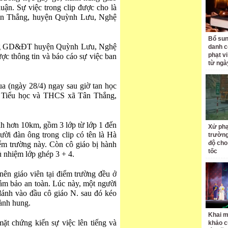
luận. Sự việc trong clip được cho là
ân Thắng, huyện Quỳnh Lưu, Nghệ
Bổ sun
ng GD&ĐT huyện Quỳnh Lưu, Nghệ
danh c
phạt v
c thông tin và báo cáo sự việc ban
từ ngà
a (ngày 28/4) ngay sau giờ tan học
g Tiểu học và THCS xã Tân Thắng,
nh hơn 10km, gồm 3 lớp từ lớp 1 đến
Xử phạ
ười đàn ông trong clip có tên là Hà
trường
độ cho
ểm trường này. Còn cô giáo bị hành
tốc
 nhiệm lớp ghép 3 + 4.
n nên giáo viên tại điểm trường đều ở
ảm bảo an toàn. Lúc này, một người
 đánh vào đầu cô giáo N. sau đó kéo
hành hung.
Khai m
ặt chứng kiến sự việc lên tiếng và
khảo c