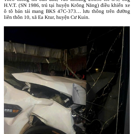
H.V.T. (SN 1986, trú tại huyện Krông Năng) điều khiển xe
ô tô bán tải mang BKS 47C-373… lưu thông trên đường
liên thôn 10, xã Ea Ktur, huyện Cư Kuin.