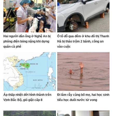
Hai người đàn ông ở Nghệ An bị
Ô tô đỗ qua đêm ở khu đô thị Thanh
phóng điện bỏng nặng khi dựng
Hà bị tháo trộm 2 bánh, công an
quán cà phê
vào cuộc
Áp thấp nhiệt đới hình thành trên
Đi làm rẫy cùng bố mẹ, hai học sinh
Vịnh Bắc Bộ, gió giật cấp 8
tiểu học đuối nước tử vong