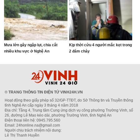
Mưa lớn gây ngập lụt, chia cắt
Kịp thời cứu 4 người mắc kẹt trong
nhiều khu vực ở Nghệ An
2 đám cháy
®
TRANG THÔNG TIN ĐIỆN TỬ VINH24H.VN
Hoạt động theo giấy phép số 32/GP-TTĐT, do Sở Thông tin và Truyền thông
tỉnh Nghệ An cấp ngày 3 tháng 4 năm 2018
Địa chỉ: Tầng 4, Trung tâm Cung ứng dịch vụ công phường Trường Vinh, số
26, đường Lê Mao kéo dài, phường Trường Vinh, tỉnh Nghệ An
Điện thoại liên hệ: 0945.795.560
Email: 24honline.na@gmail.com
Người chịu trách nhiệm nội dung:
Lê Thị Thanh Huyền