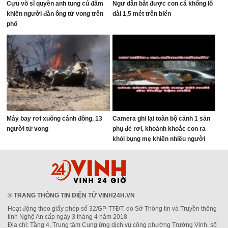
Cựu võ sĩ quyền anh tung cú đấm
Ngư dân bắt được con cá khổng lồ
khiến người đàn ông tử vong trên
dài 1,5 mét trên biển
phố
Máy bay rơi xuống cánh đồng, 13
Camera ghi lại toàn bộ cảnh 1 sản
người tử vong
phụ đẻ rơi, khoảnh khoắc con ra
khỏi bụng mẹ khiến nhiều người
thót tim
®
TRANG THÔNG TIN ĐIỆN TỬ VINH24H.VN
Hoạt động theo giấy phép số 32/GP-TTĐT, do Sở Thông tin và Truyền thông
tỉnh Nghệ An cấp ngày 3 tháng 4 năm 2018
Địa chỉ: Tầng 4, Trung tâm Cung ứng dịch vụ công phường Trường Vinh, số