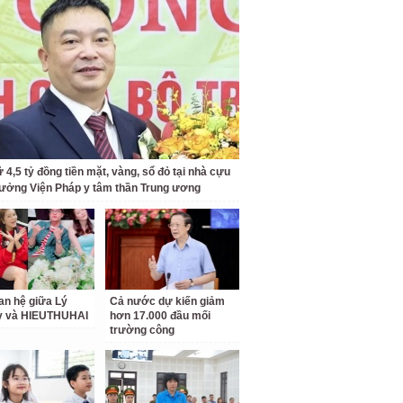
 4,5 tỷ đồng tiền mặt, vàng, sổ đỏ tại nhà cựu
rưởng Viện Pháp y tâm thần Trung ương
an hệ giữa Lý
Cả nước dự kiến giảm
ỳ và HIEUTHUHAI
hơn 17.000 đầu mối
trường công