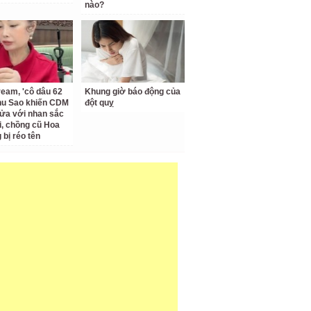
nào?
ream, 'cô dâu 62
Khung giờ báo động của
Thu Sao khiến CDM
đột quỵ
ửa với nhan sắc
ại, chồng cũ Hoa
bị réo tên