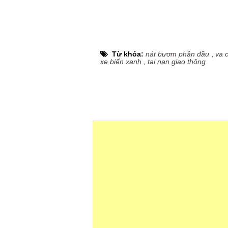
Từ khóa:
nát bươm phần đầu
,
va 
xe biển xanh
,
tai nạn giao thông