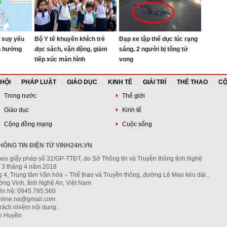
 suy yếu
Bộ Y tế khuyến khích trẻ
Đạp xe tập thể dục lúc rạng
h hưởng
đọc sách, vận động, giảm
sáng, 2 người bị tông tử
tiếp xúc màn hình
vong
 HỘI
PHÁP LUẬT
GIÁO DỤC
KINH TẾ
GIẢI TRÍ
THỂ THAO
CỘ
Trong nước
Thế giới
Giáo dục
Kinh tế
Cộng đồng mạng
Cuộc sống
ÔNG TIN ĐIỆN TỬ VINH24H.VN
heo giấy phép số 32/GP-TTĐT, do Sở Thông tin và Truyền thông tỉnh Nghệ
 3 tháng 4 năm 2018
g 4, Trung tâm Văn hóa – Thể thao và Truyền thông, đường Lê Mao kéo dài ,
ng Vinh, tỉnh Nghệ An, Việt Nam
iên hệ: 0945.795.560
nline.na@gmail.com
trách nhiệm nội dung:
h Huyền