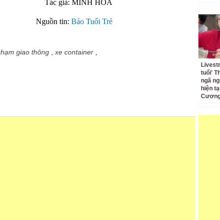
Tác giả: MINH HÒA
Nguồn tin:
Báo Tuổi Trẻ
chạm giao thông
,
xe container
,
Livest
tuổi' 
ngã ng
hiện t
Cương 