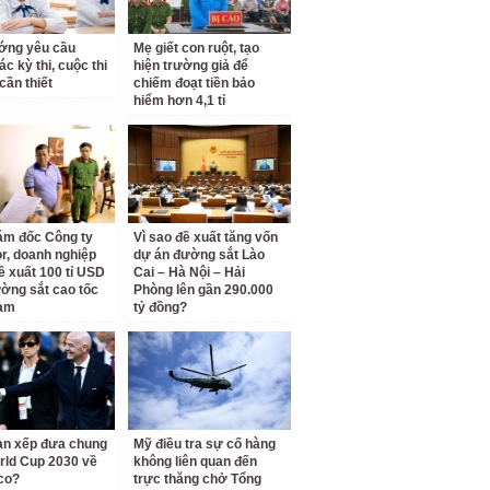
ớng yêu cầu
Mẹ giết con ruột, tạo
c kỳ thi, cuộc thi
hiện trường giả để
cần thiết
chiếm đoạt tiền bảo
hiểm hơn 4,1 tỉ
ám đốc Công ty
Vì sao đề xuất tăng vốn
r, doanh nghiệp
dự án đường sắt Lào
ề xuất 100 tỉ USD
Cai – Hà Nội – Hải
ờng sắt cao tốc
Phòng lên gần 290.000
am
tỷ đồng?
àn xếp đưa chung
Mỹ điều tra sự cố hàng
rld Cup 2030 về
không liên quan đến
co?
trực thăng chở Tổng