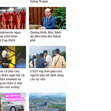
thống Trump
Indonesia nguy
Quảng Ninh, Bắc Ninh
loại sớm khỏi
đủ điều kiện lên thành
 Cup 2026
phố
am có phó chủ
CSGT kịp thời giải cứu
p đoàn nghỉ hát 10
người phụ nữ định nhảy
hán showbiz lui
cầu tự vẫn
g an nhàn ở biệt
hìn mét vuông