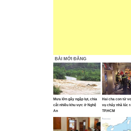
BÀI MỚI ĐĂNG
Mưa lớn gây ngập lụt, chia
Hai cha con tử v
cắt nhiều khu vực ở Nghệ
vụ cháy nhà lúc 
An
TP.HCM