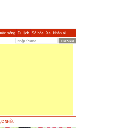
uộc sống
Du lịch
Số hóa
Xe
Nhân ái
ỌC NHIỀU