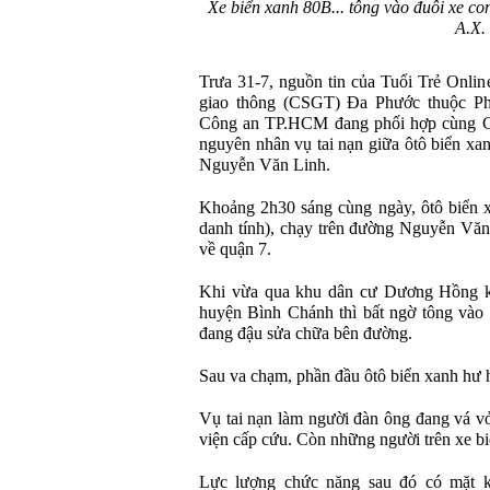
Xe biển xanh 80B... tông vào đuôi xe c
A.X.
Trưa 31-7, nguồn tin của Tuổi Trẻ Onlin
giao thông (CSGT) Đa Phước thuộc P
Công an TP.HCM đang phối hợp cùng Cô
nguyên nhân vụ tai nạn giữa ôtô biển xan
Nguyễn Văn Linh.
Khoảng 2h30 sáng cùng ngày, ôtô biển x
danh tính), chạy trên đường Nguyễn Vă
về quận 7.
Khi vừa qua khu dân cư Dương Hồng 
huyện Bình Chánh thì bất ngờ tông vào 
đang đậu sửa chữa bên đường.
Sau va chạm, phần đầu ôtô biển xanh hư
Vụ tai nạn làm người đàn ông đang vá vỏ
viện cấp cứu. Còn những người trên xe bi
Lực lượng chức năng sau đó có mặt kh