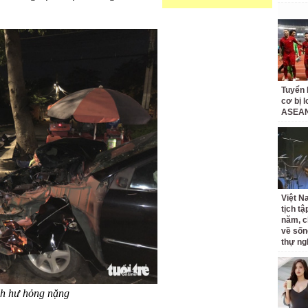
Tuyển 
cơ bị 
ASEAN
Việt N
tịch tậ
năm, c
về sốn
thự ng
nh hư hỏng nặng