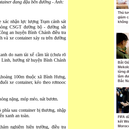
ontainer đang đậu bên đường - Ảnh:
Thủ tư
giảm cá
e xác nhận lực lượng Trạm cảnh sát
không 
hòng CSGT đường bộ - đường sắt
ng an huyện Bình Chánh điều tra
h và xe container xảy ra trên đường
anh do nam tài xế cầm lái (chưa rõ
n Linh, hướng từ huyện Bình Chánh
Bắt Gi
Mekolo
từng đ
khoảng 100m thuộc xã Bình Hưng,
làm đư
Bắc N
đuôi xe container, kéo theo rơmooc
 hỏng nặng, móp méo, nát bươm.
 phía sau container bị thương, nhập
ển xanh an toàn.
FIFA d
kết Wo
Moroc
ám nghiệm hiện trường, điều tra