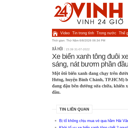
Video
Tin trong tỉnh
Trong nước
Thế g
Thời gian:
Thứ Năm 6/8/2026 06:34 PM
XÃ HỘI
15:39 31-07-2022
Xe biển xanh tông đuôi xe
sáng, nát bươm phần đầ
Một ôtô biển xanh đang chạy trên đư
Hưng, huyện Bình Chánh, TP.HCM) bất
đang đậu bên đường sửa chữa, khiến 
đầu.
TIN LIÊN QUAN
Bị tố không chịu mua vé qua hầm Hải Vân,
Khởi tố vụ xe biển xanh tông chết 2 ngư