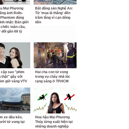
ậu Mai Phương
Bất động sản Nghệ An:
ăng ảnh Rolls-
Từ 'mua là thắng' đến
 Phantom đúng
trầm lắng vì cạn dòng
inh nhật: Bản giới
tiền
 chiếc toàn cầu,
 đổi gần 68 tỷ
 cặp sao "phim
Hai cha con tử vong
h thật" gây sốt
trong vụ cháy nhà lúc
him giờ vàng VTV
rạng sáng ở TP.HCM
m xe đầu kéo,
Hoa hậu Mai Phương
ười tử vong tại
Thúy từng xuất hiện tại
những doanh nghiệp