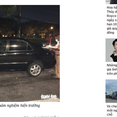
Hoa h
Thúy đ
Royce
ngày s
hạn 10
giá quy
đồng
Những
giả tìn
trên p
hám nghiệm hiện trường
Va chạ
một ng
chỗ