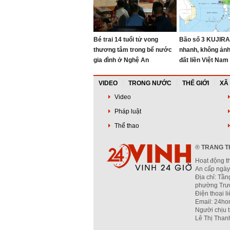
Bé trai 14 tuổi tử vong
Bão số 3 KUJIRA
thương tâm trong bể nước
nhanh, không ản
gia đình ở Nghệ An
đất liền Việt Nam
VIDEO
TRONG NƯỚC
THẾ GIỚI
XÃ
Video
Pháp luật
Thể thao
®
TRANG TH
Hoạt động t
An cấp ngày
Địa chỉ: Tần
phường Trườ
Điện thoại l
Email: 24ho
Người chịu 
Lê Thị Than