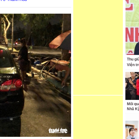
Thu giữ
Viện t
Mối qu
Nhã K