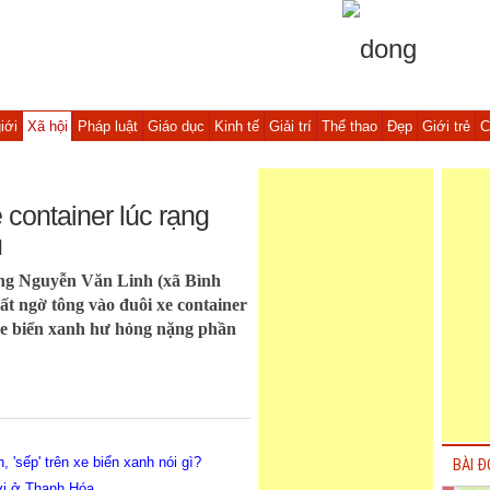
iới
Xã hội
Pháp luật
Giáo dục
Kinh tế
Giải trí
Thể thao
Đẹp
Giới trẻ
C
 container lúc rạng
u
ờng Nguyễn Văn Linh (xã Bình
 ngờ tông vào đuôi xe container
xe biển xanh hư hỏng nặng phần
 'sếp' trên xe biển xanh nói gì?
BÀI Đ
ời ở Thanh Hóa