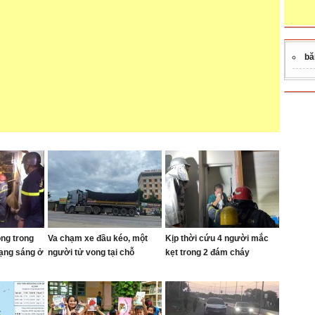
bă
ong trong
Va chạm xe đầu kéo, một
Kịp thời cứu 4 người mắc
rạng sáng ở
người tử vong tại chỗ
kẹt trong 2 đám cháy