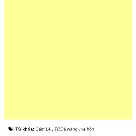
Từ khóa:
Cẩm Lệ
,
TP.Đà Nẵng
,
xe bồn