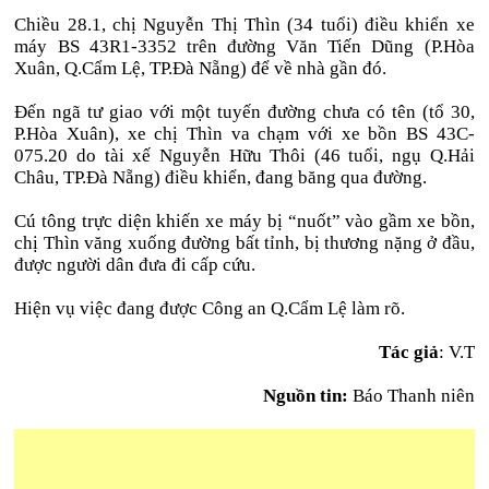
Chiều 28.1, chị Nguyễn Thị Thìn (34 tuổi) điều khiển xe
máy BS 43R1-3352 trên đường Văn Tiến Dũng (P.Hòa
Xuân, Q.Cẩm Lệ, TP.Đà Nẵng) để về nhà gần đó.
Đến ngã tư giao với một tuyến đường chưa có tên (tổ 30,
P.Hòa Xuân), xe chị Thìn va chạm với xe bồn BS 43C-
075.20 do tài xế Nguyễn Hữu Thôi (46 tuổi, ngụ Q.Hải
Châu, TP.Đà Nẵng) điều khiển, đang băng qua đường.
Cú tông trực diện khiến xe máy bị “nuốt” vào gầm xe bồn,
chị Thìn văng xuống đường bất tỉnh, bị thương nặng ở đầu,
được người dân đưa đi cấp cứu.
Hiện vụ việc đang được Công an Q.Cẩm Lệ làm rõ.
Tác giả
: V.T
Nguồn tin:
Báo Thanh niên