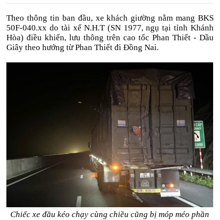
Theo thông tin ban đầu, xe khách giường nằm mang BKS
50F-040.xx do tài xế N.H.T (SN 1977, ngụ tại tỉnh Khánh
Hòa) điều khiển, lưu thông trên cao tốc Phan Thiết - Dầu
Giây theo hướng từ Phan Thiết đi Đồng Nai.
Chiếc xe đầu kéo chạy cùng chiều cũng bị móp méo phần