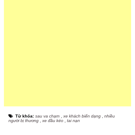
Từ khóa:
sau va chạm
,
xe khách biến dạng
,
nhiều
người bị thương
,
xe đầu kéo
,
tai nạn