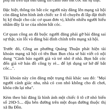
phụ nữ trên địa bàn đăng tin cảnh báo bắt cóc sai sự thật.
Đặc biệt, thông tin bắt cóc người này đăng lên mạng xã hội
còn đăng kèm hình ảnh chiếc xe ô tô chuyên đi lắp đặt thiết
bị kỹ thuật cho các cơ quan đơn vị, khiến nhiều người hiểu
nhầm đây là xe của nhóm bắt cóc.
Cơ quan công an đã buộc người đăng phải gỡ bài đăng sai
sự thật, xin lỗi và đăng bài đính chính trên mạng xã hội.
Trước đó, Công an phường Quảng Thuận phát hiện tài
khoản mạng xã hội có tên Bun Bun chia sẻ bài viết có nội
dung "Cảnh báo người già và trẻ nhỏ ở nhà. Bọn bắt cóc
đến giả vờ bán đồ công ty rẻ... để lợi dụng sơ hở để bắt
cóc...".
Tài khoản này còn đăng một trạng thái khác sau đó: "Mọi
người cảnh giác nha, nhà có con nhỏ không cho đi chơi,
khóa cửa lại nha".
Kèm theo bài đăng là hình ảnh một chiếc ô tô cỡ nhỏ biển
số 29D-5.... đậu bên đường trên một đoạn đường thuộc thị
xã Ba Đồn.