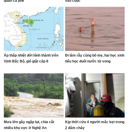
quán cà phê
vào cuộc
Áp thấp nhiệt đới hình thành trên
Đi làm rẫy cùng bố mẹ, hai học sinh
Vịnh Bắc Bộ, gió giật cấp 8
tiểu học đuối nước tử vong
Mưa lớn gây ngập lụt, chia cắt
Kịp thời cứu 4 người mắc kẹt trong
nhiều khu vực ở Nghệ An
2 đám cháy