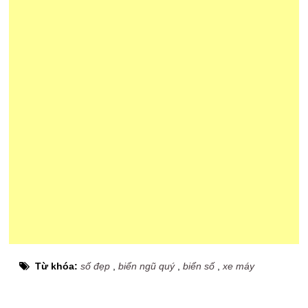
Từ khóa:
số đẹp
,
biển ngũ quý
,
biển số
,
xe máy