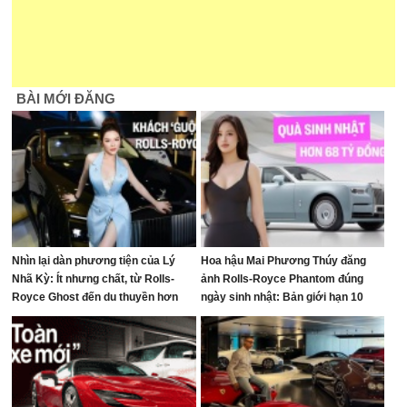
BÀI MỚI ĐĂNG
Nhìn lại dàn phương tiện của Lý
Hoa hậu Mai Phương Thúy đăng
Nhã Kỳ: Ít nhưng chất, từ Rolls-
ảnh Rolls-Royce Phantom đúng
Royce Ghost đến du thuyền hơn
ngày sinh nhật: Bản giới hạn 10
100 tỷ đồng
chiếc toàn cầu, giá quy đổi gần 68
tỷ đồng