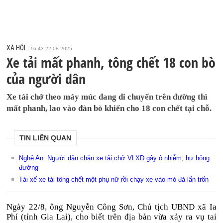
XÃ HỘI
16:43 22-08-2025
Xe tải mất phanh, tông chết 18 con bò
của người dân
Xe tải chở theo máy múc đang di chuyển trên đường thì
mất phanh, lao vào đàn bò khiến cho 18 con chết tại chỗ.
TIN LIÊN QUAN
Nghệ An: Người dân chặn xe tải chở VLXD gây ô nhiễm, hư hỏng
đường
Tài xế xe tải tông chết một phụ nữ rồi chạy xe vào mỏ đá lẩn trốn
Ngày 22/8, ông Nguyễn Công Sơn, Chủ tịch UBND xã Ia
Phí (tỉnh Gia Lai), cho biết trên địa bàn vừa xảy ra vụ tai