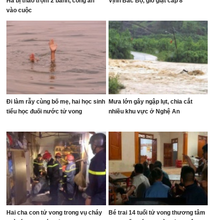
Hà bị tháo trộm 2 bánh, công an
Vịnh Bắc Bộ, gió giật cấp 8
vào cuộc
Đi làm rẫy cùng bố mẹ, hai học sinh
Mưa lớn gây ngập lụt, chia cắt
tiểu học đuối nước tử vong
nhiều khu vực ở Nghệ An
Hai cha con tử vong trong vụ cháy
Bé trai 14 tuổi tử vong thương tâm