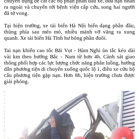
chuyên dụng để cắt các bộ phận phần đầu xe, đưa nạn nhân
ra ngoài và chuyển tới bệnh viện cấp cứu, song hai người
đã tử vong.
Tại hiện trường, xe tải biển Hà Nội biến dạng phần đầu,
thùng phía sau méo mó, nhiều mảnh vỡ văng ra xung
quanh. Xe tải biển Hà Tĩnh hư hỏng phần đuôi.
Tai nạn khiến cao tốc Bãi Vọt - Hàm Nghi ùn tắc kéo dài
vài km theo hướng Bắc - Nam từ hơn 4h. Cảnh sát giao
thông phối hợp các lực lượng chức năng phân luồng, hướng
dẫn phương tiện di chuyển xuống quốc lộ 1, điều xe cứu hộ
cẩu phương tiện gặp nạn. Hơn 8h, hiện trường chưa được
giải phóng.