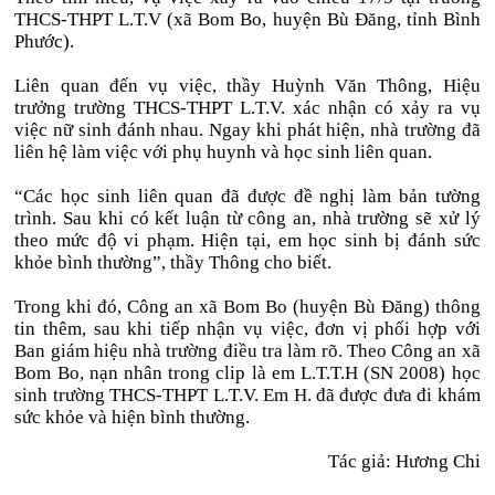
THCS-THPT L.T.V (xã Bom Bo, huyện Bù Đăng, tỉnh Bình
Phước).
Liên quan đến vụ việc, thầy Huỳnh Văn Thông, Hiệu
trưởng trường THCS-THPT L.T.V. xác nhận có xảy ra vụ
việc nữ sinh đánh nhau. Ngay khi phát hiện, nhà trường đã
liên hệ làm việc với phụ huynh và học sinh liên quan.
“Các học sinh liên quan đã được đề nghị làm bản tường
trình. Sau khi có kết luận từ công an, nhà trường sẽ xử lý
theo mức độ vi phạm. Hiện tại, em học sinh bị đánh sức
khỏe bình thường”, thầy Thông cho biết.
Trong khi đó, Công an xã Bom Bo (huyện Bù Đăng) thông
tin thêm, sau khi tiếp nhận vụ việc, đơn vị phối hợp với
Ban giám hiệu nhà trường điều tra làm rõ. Theo Công an xã
Bom Bo, nạn nhân trong clip là em L.T.T.H (SN 2008) học
sinh trường THCS-THPT L.T.V. Em H. đã được đưa đi khám
sức khỏe và hiện bình thường.
Tác giả: Hương Chi