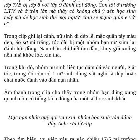
lớp 7A5 bị lớp 8 với lớp 9 đánh hội đồng. Con tôi ở trường
L.T.V. và ở trên lớp mà thầy cô không chú ý đến học sinh
mấy mà để học sinh thế mọi người chia sẻ mạnh giúp e với
ạ
”.
Trong clip ghi lại cảnh, nữ sinh đi dép lê, mặc quần tây màu
đen, áo sơ mi trắng, tóc dài bị một nhóm bạn nữ xúm lại
đánh hội đồng. Nạn nhân chỉ biết ôm đầu, khụy gối xuống
nền nhà khóc lóc, xin tha.
Trong khi đó, nhóm nữ sinh liên tục đấm đá vào người, giật
tóc, trong đó còn có 1 nữ sinh dùng vật nghi là dép hoặc
chai nước đánh vào đầu nạn nhân.
Âm thanh trong clip cho thấy trong nhóm bạn đứng xung
quanh còn có tiếng kích động của một số học sinh khác.
Mặc nạn nhân quỳ gối van xin, nhóm học sinh vẫn đánh
đập Ảnh: cắt từ clip
Theo tìm hiểu, vụ việc xảy ra vào chiều 17/5 tại trường