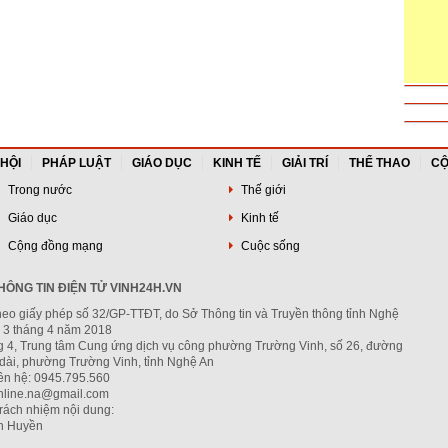
 HỘI
PHÁP LUẬT
GIÁO DỤC
KINH TẾ
GIẢI TRÍ
THỂ THAO
CỘ
Trong nước
Thế giới
Giáo dục
Kinh tế
Cộng đồng mạng
Cuộc sống
ÔNG TIN ĐIỆN TỬ VINH24H.VN
heo giấy phép số 32/GP-TTĐT, do Sở Thông tin và Truyền thông tỉnh Nghệ
 3 tháng 4 năm 2018
ng 4, Trung tâm Cung ứng dịch vụ công phường Trường Vinh, số 26, đường
dài, phường Trường Vinh, tỉnh Nghệ An
iên hệ: 0945.795.560
nline.na@gmail.com
trách nhiệm nội dung:
h Huyền