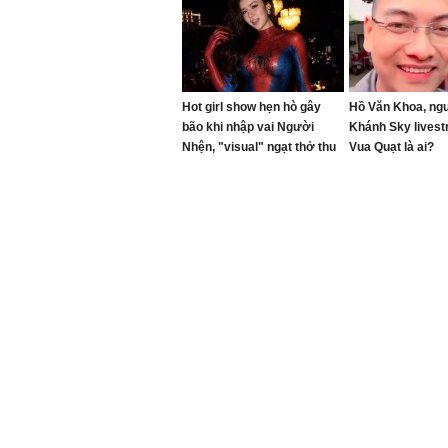
tên
Hot girl show hẹn hò gây
Hồ Văn Khoa, ngư
bão khi nhập vai Người
Khánh Sky lives
Nhện, "visual" ngạt thở thu
Vua Quạt là ai?
hút netizen