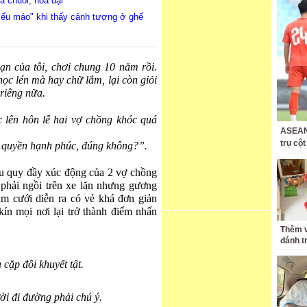
á chuối, hoa dại
mếu máo" khi thấy cảnh tượng ở ghế
n của tôi, chơi chung 10 năm rồi.
ọc lén mà hay chữ lắm, lại còn giỏi
 riêng nữa.
c lên hôn lễ hai vợ chồng khóc quá
ASEAN 
trụ cộ
 quyền hạnh phúc, đúng không?”.
vu quy đầy xúc động của 2 vợ chồng
 phải ngồi trên xe lăn nhưng gương
m cưới diễn ra có vẻ khá đơn giản
n mọi nơi lại trở thành điểm nhấn
Thêm v
đánh t
 cặp đôi khuyết tật.
ời đi đường phải chú ý.