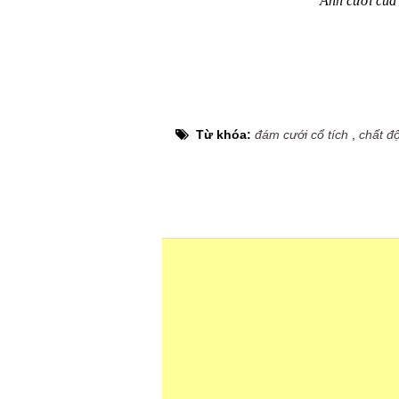
Ảnh cưới của 
Từ khóa:
đám cưới cổ tích
,
chất đ