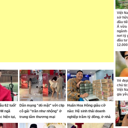
Việt N
sở hữu
đầu ti
Á vừa
ngành d
nơi tỷ
đầu tư
12.000
Vẻ đẹp
chủ tị
Việt N
gia yê
âu 62 tuổi'
Dân mạng "đỏ mặt" với clip
Huấn Hoa Hồng giàu cỡ
DM ngã
cô gái "trần như nhộng" ở
nào: Hệ sinh thái doanh
 hiện tại,
trung tâm thương mại
nghiệp trăm tỷ đồng, ở nhà
ơng bị réo
dát vàng 50 tỷ