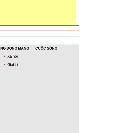
NG ĐỒNG MẠNG
CUỘC SỐNG
Xã hội
Giải trí