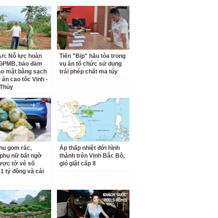
n: Nỗ lực hoàn
Tiến "Bịp" hầu tòa trong
 GPMB, bảo đảm
vụ án tổ chức sử dụng
ao mặt bằng sạch
trái phép chất ma túy
 án cao tốc Vinh -
 Thủy
hu gom rác,
Áp thấp nhiệt đới hình
phụ nữ bất ngờ
thành trên Vịnh Bắc Bộ,
ược tờ vé số
gió giật cấp 8
31 tỷ đồng và cái