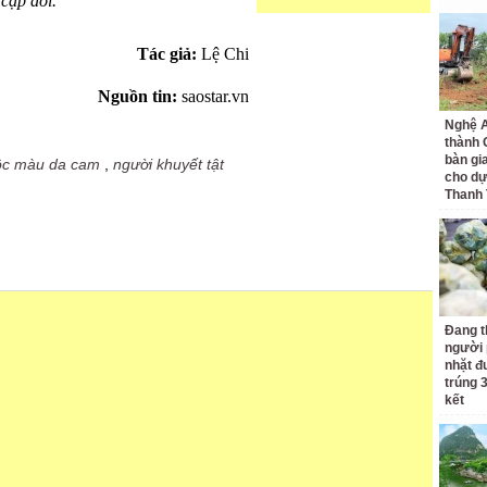
cặp đôi.
Tác giả:
Lệ Chi
Nguồn tin:
saostar.vn
Nghệ A
thành
bàn gi
ộc màu da cam
,
người khuyết tật
cho dự
Thanh
Đang t
người 
nhặt đ
trúng 
kết