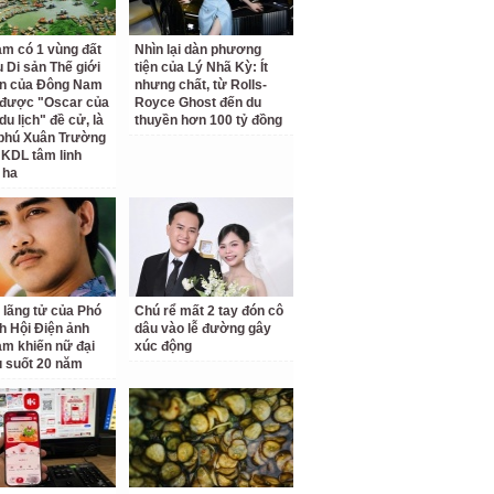
am có 1 vùng đất
Nhìn lại dàn phương
 Di sản Thế giới
tiện của Lý Nhã Kỳ: Ít
ên của Đông Nam
nhưng chất, từ Rolls-
 được "Oscar của
Royce Ghost đến du
u lịch" đề cử, là
thuyền hơn 100 tỷ đồng
 phú Xuân Trường
 KDL tâm linh
 ha
 lãng tử của Phó
Chú rể mất 2 tay đón cô
ch Hội Điện ảnh
dâu vào lễ đường gây
am khiến nữ đại
xúc động
u suốt 20 năm