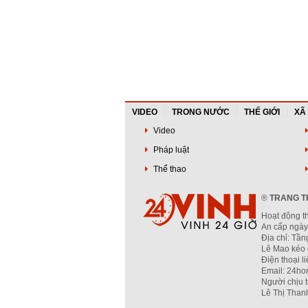
VIDEO
TRONG NƯỚC
THẾ GIỚI
XÃ
Video
Pháp luật
Thể thao
®
TRANG TH
Hoạt động t
An cấp ngày
Địa chỉ: Tầ
Lê Mao kéo 
Điện thoại l
Email: 24ho
Người chịu 
Lê Thị Than