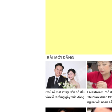
BÀI MỚI ĐĂNG
Chú rể mất 2 tay đón cô dâu
Livestream, 'cô d
vào lễ đường gây xúc động
Thu Sao khiến C
ngửa với nhan sắc
chồng cũ Hoa Cư