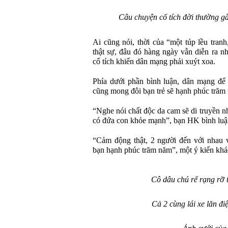
Câu chuyện cổ tích đời thường g
Ai cũng nói, thời của “một túp lều tranh
thật sự, đâu đó hàng ngày vẫn diễn ra n
cổ tích khiến dân mạng phải xuýt xoa.
Phía dưới phần bình luận, dân mạng để 
cũng mong đôi bạn trẻ sẽ hạnh phúc trăm
“Nghe nói chất độc da cam sẽ di truyền 
có đứa con khỏe mạnh”, bạn HK bình luậ
“Cảm động thật, 2 người đến với nhau 
bạn hạnh phúc trăm năm”, một ý kiến khác
Cô dâu chú rể rạng rỡ 
Cả 2 cùng lái xe lăn đi