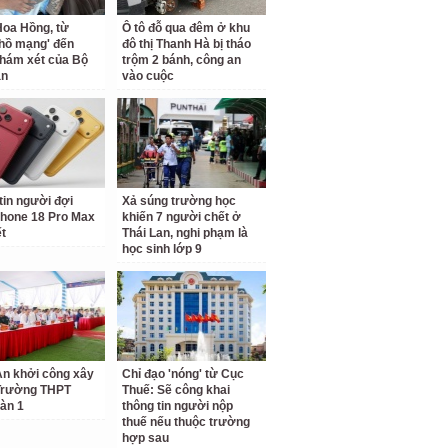
oa Hồng, từ
Ô tô đỗ qua đêm ở khu
 hồ mạng' đến
đô thị Thanh Hà bị tháo
hám xét của Bộ
trộm 2 bánh, công an
an
vào cuộc
tin người đợi
Xả súng trường học
hone 18 Pro Max
khiến 7 người chết ở
ết
Thái Lan, nghi phạm là
học sinh lớp 9
n khởi công xây
Chỉ đạo 'nóng' từ Cục
Trường THPT
Thuế: Sẽ công khai
àn 1
thông tin người nộp
thuế nếu thuộc trường
hợp sau