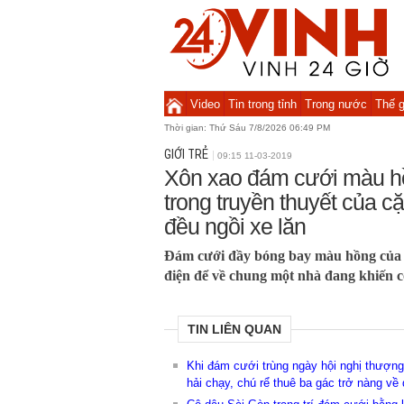
Video
Tin trong tỉnh
Trong nước
Thế g
Thời gian:
Thứ Sáu 7/8/2026 06:49 PM
GIỚI TRẺ
09:15 11-03-2019
Xôn xao đám cưới màu hồ
trong truyền thuyết của c
đều ngồi xe lăn
Đám cưới đầy bóng bay màu hồng của c
điện để về chung một nhà đang khiến 
TIN LIÊN QUAN
Khi đám cưới trùng ngày hội nghị thượng
hải chạy, chú rể thuê ba gác trở nàng v