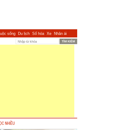
uộc sống
Du lịch
Số hóa
Xe
Nhân ái
ỌC NHIỀU