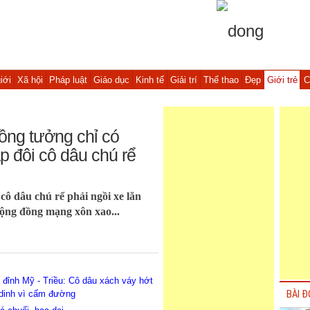
iới
Xã hội
Pháp luật
Giáo dục
Kinh tế
Giải trí
Thể thao
Đẹp
Giới trẻ
C
ng tưởng chỉ có
ặp đôi cô dâu chú rể
ô dâu chú rể phải ngồi xe lăn
cộng đồng mạng xôn xao...
 đỉnh Mỹ - Triều: Cô dâu xách váy hớt
ề dinh vì cấm đường
BÀI Đ