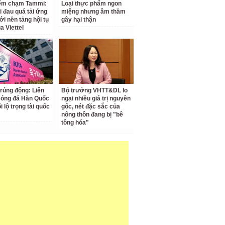
iểm chạm Tammi:
Loại thực phẩm ngon
i đau quá tải ứng
miệng nhưng âm thầm
ới nền tảng hội tụ
gây hại thận
a Viettel
 rúng động: Liên
Bộ trưởng VHTT&DL lo
Bóng đá Hàn Quốc
ngại nhiều giá trị nguyên
ối lộ trọng tài quốc
gốc, nét đặc sắc của
nông thôn đang bị "bê
tông hóa"