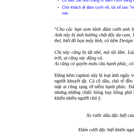
Cô dâu Sài Gòn trang trí đám cưới bằng l
Chở khách đi đám cưới về, tài xế taxi "
sau
“
Cho các bạn xem hình đám cưới anh bạ
Anh này bị ảnh hưởng chất độc da cam, h
thơ, biết đồ họa máy tính, có tiệm Design
Chị này cũng bị tật nhé, mà tội lắm. Lú
trời, ai cũng xúc động cả.
Ai cũng có quyền mưu cầu hạnh phúc, có
Đăng kèm caption này là loạt ảnh ngày 
người khuyết tật. Cả cô dâu, chú rể đều
mặt ai cũng rạng rỡ niềm hạnh phúc. Đá
nhưng những chiếc bóng bay hồng phủ kí
khiến nhiều người chú ý.
Xe rước dâu đặc biệt của
Đám cưới đặc biệt khiến ngư