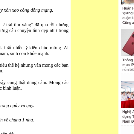
Huấn H
ây xôn xao cộng đồng mạng.
'giang
cuộc k
Công 
, 2 trái tim vàng” đã qua rồi nhưng
hững câu chuyện tình đẹp như trong
lại rất nhiều ý kiến chúc mừng. Ai
 năm, sinh con khỏe mạnh.
Thông 
nhiều thế hệ nhưng vẫn mong các bạn
mua iP
nên bi
n.
vậy cũng thật dũng cảm. Mong các
 bình luận.
trong ngày vu quy.
Nghệ A
dựng 
ện về chung 1 nhà.
Nam Đ