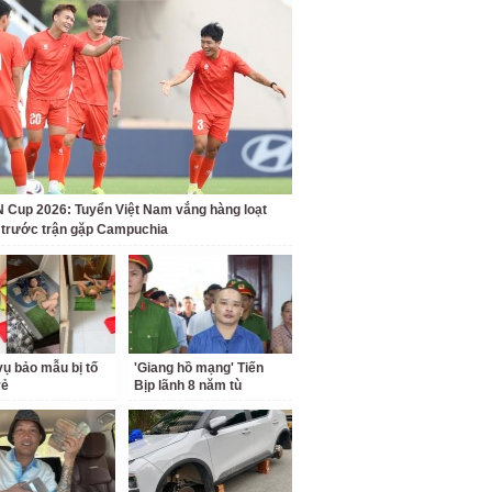
Cup 2026: Tuyển Việt Nam vắng hàng loạt
t trước trận gặp Campuchia
ụ bảo mẫu bị tố
'Giang hồ mạng' Tiến
rẻ
Bịp lãnh 8 năm tù