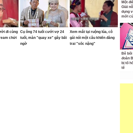
Một đ
Giải nỗ
dụng v
mới củ
ời đi cùng
Cụ ông 74 tuổi cưới vợ 24
Xem mắt tại ruộng lúa, cô
tream chửi
tuổi, màn "quay xe" gây bất
gái nói một câu khiến đàng
ngờ
trai "sốc nặng"
Bê bối
đoàn 
bị tố h
tế