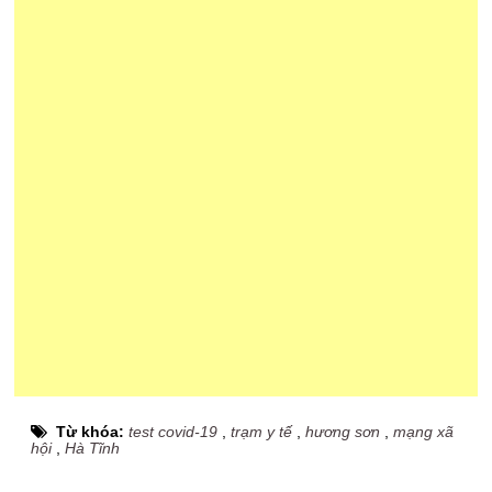
Từ khóa:
test covid-19
,
trạm y tế
,
hương sơn
,
mạng xã
hội
,
Hà Tĩnh