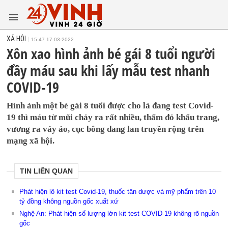
XÃ HỘI
15:47 17-03-2022
Xôn xao hình ảnh bé gái 8 tuổi người
đầy máu sau khi lấy mẫu test nhanh
COVID-19
Hình ảnh một bé gái 8 tuổi được cho là đang test Covid-
19 thì máu từ mũi chảy ra rất nhiều, thấm đỏ khẩu trang,
vương ra váy áo, cục bông đang lan truyền rộng trên
mạng xã hội.
TIN LIÊN QUAN
Phát hiện lô kit test Covid-19, thuốc tân dược và mỹ phẩm trên 10
tỷ đồng không nguồn gốc xuất xứ
Nghệ An: Phát hiện số lượng lớn kit test COVID-19 không rõ nguồn
gốc