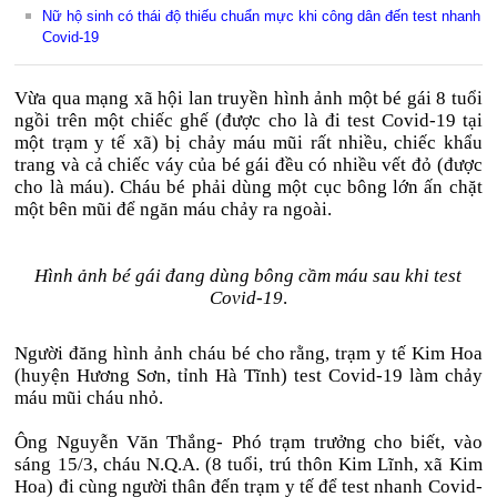
Nữ hộ sinh có thái độ thiếu chuẩn mực khi công dân đến test nhanh
Covid-19
Vừa qua mạng xã hội lan truyền hình ảnh một bé gái 8 tuổi
ngồi trên một chiếc ghế (được cho là đi test Covid-19 tại
một trạm y tế xã) bị chảy máu mũi rất nhiều, chiếc khẩu
trang và cả chiếc váy của bé gái đều có nhiều vết đỏ (được
cho là máu). Cháu bé phải dùng một cục bông lớn ấn chặt
một bên mũi để ngăn máu chảy ra ngoài.
Hình ảnh bé gái đang dùng bông cầm máu sau khi test
Covid-19
.
Người đăng hình ảnh cháu bé cho rằng, trạm y tế Kim Hoa
(huyện Hương Sơn, tỉnh Hà Tĩnh) test Covid-19 làm chảy
máu mũi cháu nhỏ.
Ông Nguyễn Văn Thắng- Phó trạm trưởng cho biết, vào
sáng 15/3, cháu N.Q.A. (8 tuổi, trú thôn Kim Lĩnh, xã Kim
Hoa) đi cùng người thân đến trạm y tế để test nhanh Covid-