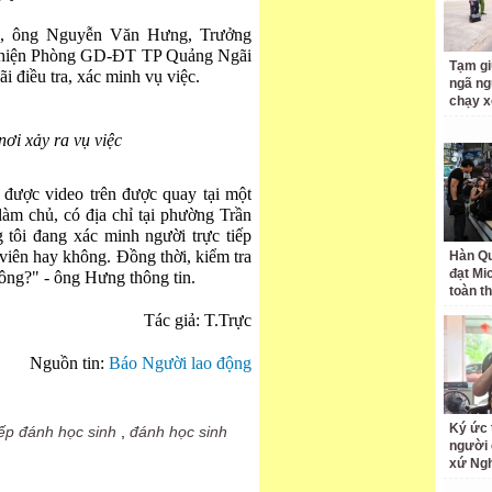
Tạm gi
ngã ng
chạy x
Hàn Qu
đạt Mi
toàn t
Ký ức 
người 
xứ Ng