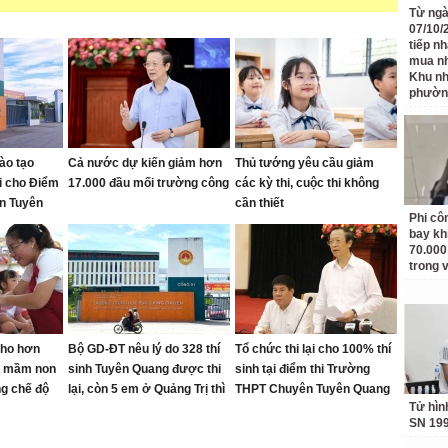
Từ ngà
Tác giả: T.Trực
07/10/
tiếp n
mua nh
Nguồn tin:
Báo Người lao động
Khu n
phườn
iếp đánh học sinh
,
đánh học sinh
Phi côn
bay kh
70.000
trong v
Tử hìn
SN 19