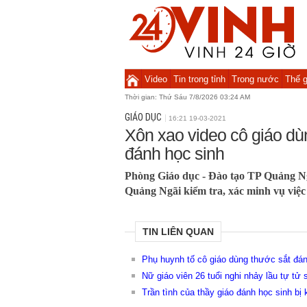
Video
Tin trong tỉnh
Trong nước
Thế g
Thời gian:
Thứ Sáu 7/8/2026 03:24 AM
GIÁO DỤC
16:21 19-03-2021
Xôn xao video cô giáo dùn
đánh học sinh
Phòng Giáo dục - Đào tạo TP Quảng N
Quảng Ngãi kiểm tra, xác minh vụ việc 
TIN LIÊN QUAN
Phụ huynh tố cô giáo dùng thước sắt đán
Nữ giáo viên 26 tuổi nghi nhảy lầu tự tử 
Trần tình của thầy giáo đánh học sinh bị 