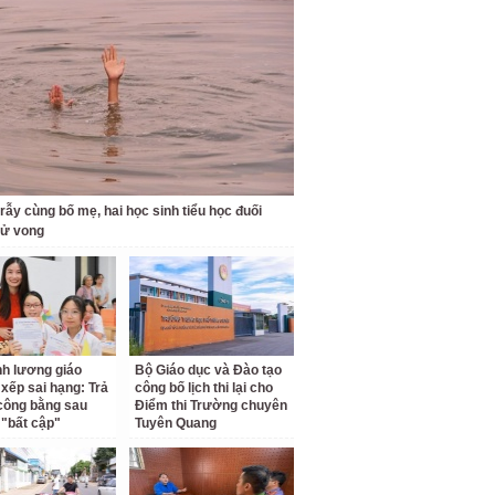
 rẫy cùng bố mẹ, hai học sinh tiểu học đuối
tử vong
ĩnh lương giáo
Bộ Giáo dục và Đào tạo
 xếp sai hạng: Trả
công bố lịch thi lại cho
 công bằng sau
Điểm thi Trường chuyên
"bất cập"
Tuyên Quang