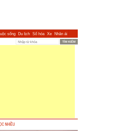
uộc sống
Du lịch
Số hóa
Xe
Nhân ái
ỌC NHIỀU