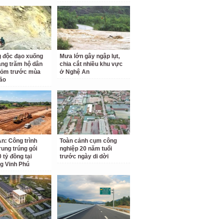
 độc đạo xuống
Mưa lớn gây ngập lụt,
àng trăm hộ dân
chia cắt nhiều khu vực
hỏm trước mùa
ở Nghệ An
ão
n: Công trình
Toàn cảnh cụm công
rung trúng gói
nghiệp 20 năm tuổi
 tỷ đồng tại
trước ngày di dời
g Vinh Phú