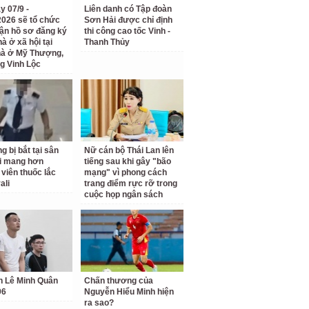
y 07/9 -
Liên danh có Tập đoàn
2026 sẽ tổ chức
Sơn Hải được chỉ định
hận hồ sơ đăng ký
thi công cao tốc Vinh -
à ở xã hội tại
Thanh Thủy
hà ở Mỹ Thượng,
g Vinh Lộc
g bị bắt tại sân
Nữ cán bộ Thái Lan lên
i mang hơn
tiếng sau khi gây "bão
 viên thuốc lắc
mạng" vì phong cách
ali
trang điểm rực rỡ trong
cuộc họp ngân sách
h Lê Minh Quân
Chấn thương của
96
Nguyễn Hiểu Minh hiện
ra sao?