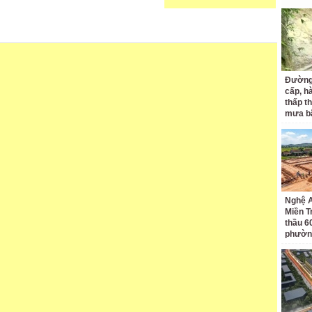
Đường
cấp, h
thấp t
mưa b
gây xôn xao
g, ông Nguyễn Văn Hưng, Trưởng
 hiện Phòng GD-ĐT TP Quảng Ngãi
 điều tra, xác minh vụ việc.
Nghệ A
Miền T
nơi xảy ra vụ việc
thầu 60
phườn
 được video trên được quay tại một
làm chủ, có địa chỉ tại phường Trần
ôi đang xác minh người trực tiếp
 viên hay không. Đồng thời, kiểm tra
ông?" - ông Hưng thông tin.