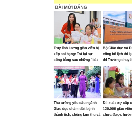
Từ khóa:
cô giáo dùng thước liên t