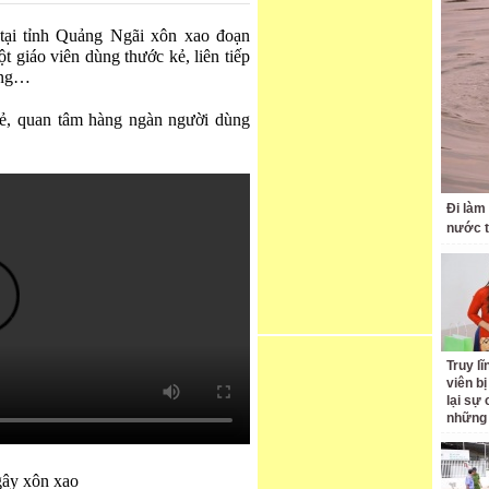
tại tỉnh Quảng Ngãi xôn xao đoạn
t giáo viên dùng thước kẻ, liên tiếp
mắng…
ẻ, quan tâm hàng ngàn người dùng
Đi làm
nước 
Truy l
viên bị
lại sự
những 