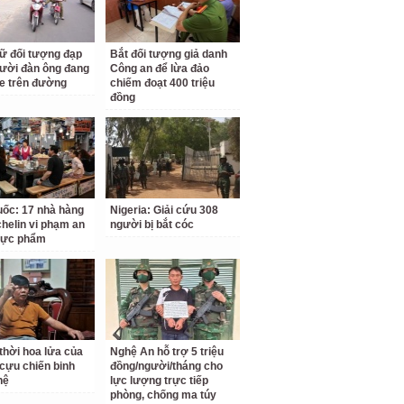
ữ đối tượng đạp
Bắt đối tượng giả danh
ười đàn ông đang
Công an để lừa đảo
e trên đường
chiếm đoạt 400 triệu
đồng
ốc: 17 nhà hàng
Nigeria: Giải cứu 308
chelin vi phạm an
người bị bắt cóc
hực phẩm
thời hoa lửa của
Nghệ An hỗ trợ 5 triệu
cựu chiến binh
đồng/người/tháng cho
hệ
lực lượng trực tiếp
phòng, chống ma túy