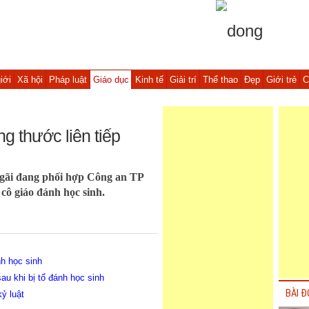
iới
Xã hội
Pháp luật
Giáo dục
Kinh tế
Giải trí
Thể thao
Đẹp
Giới trẻ
C
g thước liên tiếp
gãi đang phối hợp Công an TP
cô giáo đánh học sinh.
h học sinh
sau khi bị tố đánh học sinh
BÀI Đ
kỷ luật