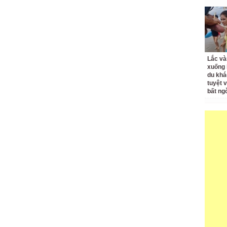
Lắc và
xuống 
du khá
tuyệt 
bất ng
ào tạo
Cả nước dự kiến giảm hơn
Thủ tướng yêu cầu giảm
ại cho Điểm
17.000 đầu mối trường công
các kỳ thi, cuộc thi không
n Tuyên
cần thiết