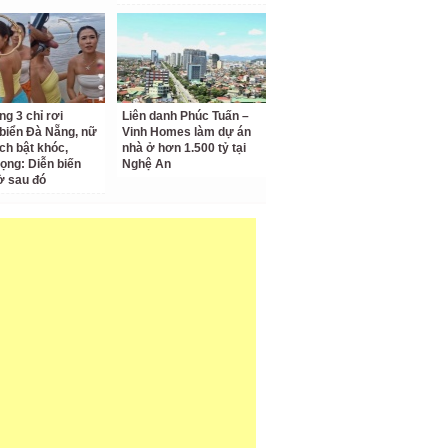
ng 3 chỉ rơi
Liên danh Phúc Tuấn –
biển Đà Nẵng, nữ
Vinh Homes làm dự án
ch bật khóc,
nhà ở hơn 1.500 tỷ tại
vọng: Diễn biến
Nghệ An
ờ sau đó