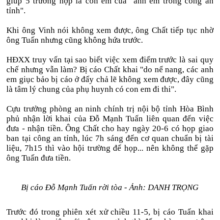
giúp 5 trường hợp là con em của "anh em trong công an
tỉnh".
Khi ông Vinh nói không xem được, ông Chất tiếp tục nhờ
ông Tuấn nhưng cũng không hứa trước.
HĐXX truy vấn tại sao biết việc xem điểm trước là sai quy
chế nhưng vẫn làm? Bị cáo Chất khai "do nể nang, các anh
em giục bảo bị cáo ở đấy chả lẽ không xem được, đây cũng
là tâm lý chung của phụ huynh có con em đi thi".
Cựu trưởng phòng an ninh chính trị nội bộ tỉnh Hòa Bình
phủ nhận lời khai của Đỗ Mạnh Tuấn liên quan đến việc
đưa - nhận tiền. Ông Chất cho hay ngày 20-6 có họp giao
ban tại công an tỉnh, lúc 7h sáng đến cơ quan chuẩn bị tài
liệu, 7h15 thì vào hội trường để họp... nên không thể gặp
ông Tuấn đưa tiền.
Bị cáo Đỗ Mạnh Tuấn rời tòa - Ảnh: DANH TRỌNG
Trước đó trong phiên xét xử chiều 11-5, bị cáo Tuấn khai