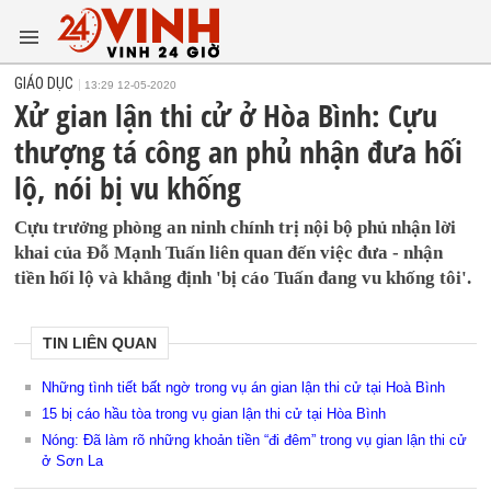
GIÁO DỤC
13:29 12-05-2020
Xử gian lận thi cử ở Hòa Bình: Cựu
thượng tá công an phủ nhận đưa hối
lộ, nói bị vu khống
Cựu trưởng phòng an ninh chính trị nội bộ phủ nhận lời
khai của Đỗ Mạnh Tuấn liên quan đến việc đưa - nhận
tiền hối lộ và khẳng định 'bị cáo Tuấn đang vu khống tôi'.
TIN LIÊN QUAN
Những tình tiết bất ngờ trong vụ án gian lận thi cử tại Hoà Bình
15 bị cáo hầu tòa trong vụ gian lận thi cử tại Hòa Bình
Nóng: Đã làm rõ những khoản tiền “đi đêm” trong vụ gian lận thi cử
ở Sơn La