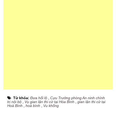
Từ khóa:
Đưa hối lộ
,
Cựu Trưởng phòng An ninh chính
trị nội bộ
,
Vụ gian lận thi cử tại Hòa Bình
,
gian lận thi cử tại
Hoà Bình
,
hoà bình
,
Vu khống