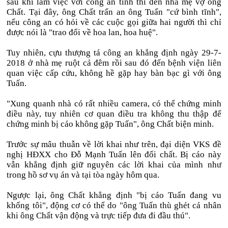
sau khi làm việc với công an tỉnh thì đến nhà mẹ vợ ông
Chất. Tại đây, ông Chất trấn an ông Tuấn "cứ bình tĩnh",
nếu công an có hỏi về các cuộc gọi giữa hai người thì chỉ
được nói là "trao đổi về hoa lan, hoa huệ".
Tuy nhiên, cựu thượng tá công an khẳng định ngày 29-7-
2018 ở nhà mẹ ruột cả đêm rồi sau đó đến bệnh viện liên
quan việc cấp cứu, không hề gặp hay bàn bạc gì với ông
Tuấn.
"Xung quanh nhà có rất nhiều camera, có thể chứng minh
điều này, tuy nhiên cơ quan điều tra không thu thập để
chứng minh bị cáo không gặp Tuấn", ông Chất biện minh.
Trước sự mâu thuẫn về lời khai như trên, đại diện VKS đề
nghị HĐXX cho Đỗ Mạnh Tuấn lên đối chất. Bị cáo này
vẫn khẳng định giữ nguyên các lời khai của mình như
trong hồ sơ vụ án và tại tòa ngày hôm qua.
Ngược lại, ông Chất khẳng định "bị cáo Tuấn đang vu
khống tôi", động cơ có thể do "ông Tuấn thù ghét cá nhân
khi ông Chất vận động và trực tiếp đưa đi đầu thú".