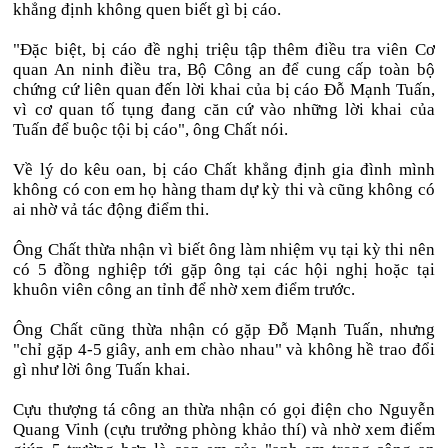
khẳng định không quen biết gì bị cáo.
"Đặc biệt, bị cáo đề nghị triệu tập thêm điều tra viên Cơ
quan An ninh điều tra, Bộ Công an để cung cấp toàn bộ
chứng cứ liên quan đến lời khai của bị cáo Đỗ Mạnh Tuấn,
vì cơ quan tố tụng đang căn cứ vào những lời khai của
Tuấn để buộc tội bị cáo", ông Chất nói.
Về lý do kêu oan, bị cáo Chất khẳng định gia đình mình
không có con em họ hàng tham dự kỳ thi và cũng không có
ai nhờ vả tác động điểm thi.
Ông Chất thừa nhận vì biết ông làm nhiệm vụ tại kỳ thi nên
có 5 đồng nghiệp tới gặp ông tại các hội nghị hoặc tại
khuôn viên công an tỉnh để nhờ xem điểm trước.
Ông Chất cũng thừa nhận có gặp Đỗ Mạnh Tuấn, nhưng
"chỉ gặp 4-5 giây, anh em chào nhau" và không hề trao đổi
gì như lời ông Tuấn khai.
Cựu thượng tá công an thừa nhận có gọi điện cho Nguyễn
Quang Vinh (cựu trưởng phòng khảo thí) và nhờ xem điểm