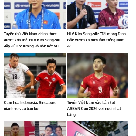
Tuyển thủ Việt Nam chính thức
HLV Kim Sang-sik: 'Tôi mong Đình
được xóa thẻ, HLV Kim Sang-sik
Bắc vươn xa hơn tầm Đông Nam
đầy đủ lực lượng đá bán kết AFF
Á'
Cup
Cầm hòa Indonesia, Singapore
Tuyển Việt Nam vào bán kết
giành vé vào bán kết
ASEAN Cup 2026 với ngôi nhất
bảng