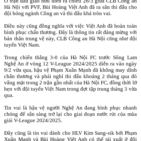
Ở trận đấu giao hữu diễn ra chiều 26/3 giữa CLB Công an
Hà Nội với PVF, Bùi Hoàng Việt Anh đã ra sân thi đấu cho
đội bóng ngành Công an và thi đấu khá tròn vai.
Điều này cũng đồng nghĩa với việc Việt Anh đã hoàn toàn
bình phục chấn thương. Đây là thông tin rất đáng mừng với
bản thân trung vệ này, CLB Công an Hà Nội cũng như đội
tuyển Việt Nam.
Trong chiến thắng 3-0 của Hà Nội FC trước Sông Lam
Nghệ An ở vòng 12 V-League 2024/2025 diễn ra vào ngày
9/2 vừa qua, hậu vệ Phạm Xuân Mạnh đã không may dính
chấn thương và phải nghỉ thi đấu khoảng 2 tháng qua đó
vắng mặt trong 2 trận gần nhất của Hà Nội FC, đồng thời lỡ
hẹn với đội tuyển Việt Nam trong đợt tập trung tháng 3 vừa
qua.
Tin vui là hậu vệ người Nghệ An đang bình phục nhanh
chóng để sẵn sàng trở lại cho giai đoạn nước rút của mùa
giải V-League 2024/2025.
Đây cũng là tin vui dành cho HLV Kim Sang-sik bởi Phạm
Xuân Mạnh và Bùi Hoàng Việt Anh có thể tái xuất ở đội