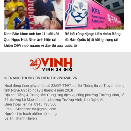
Đình Bắc khoe ảnh lúc 11 tuổi với
Bê bối rúng động: Liên đoàn Bóng
Quế Ngọc Hải: Nhìn ảnh hiện tại
đá Hàn Quốc bị tố hối lộ trọng tài
khiến CĐV ngỡ ngàng vì dậy thì quá
quốc tế
thành công
®
TRANG THÔNG TIN ĐIỆN TỬ VINH24H.VN
Hoạt động theo giấy phép số 32/GP-TTĐT, do Sở Thông tin và Truyền thông
tỉnh Nghệ An cấp ngày 3 tháng 4 năm 2018
Địa chỉ: Tầng 4, Trung tâm Cung ứng dịch vụ công phường Trường Vinh, số
26, đường Lê Mao kéo dài, phường Trường Vinh, tỉnh Nghệ An
Điện thoại liên hệ: 0945.795.560
Email: 24honline.na@gmail.com
Người chịu trách nhiệm nội dung:
Lê Thị Thanh Huyền