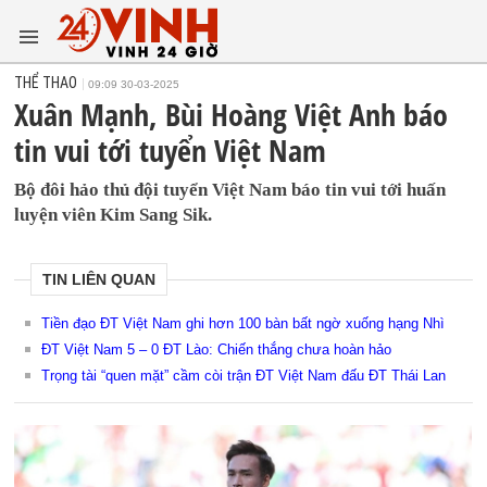
THỂ THAO
09:09 30-03-2025
Xuân Mạnh, Bùi Hoàng Việt Anh báo
tin vui tới tuyển Việt Nam
Bộ đôi hảo thủ đội tuyển Việt Nam báo tin vui tới huấn
luyện viên Kim Sang Sik.
TIN LIÊN QUAN
Tiền đạo ĐT Việt Nam ghi hơn 100 bàn bất ngờ xuống hạng Nhì
ĐT Việt Nam 5 – 0 ĐT Lào: Chiến thắng chưa hoàn hảo
Trọng tài “quen mặt” cầm còi trận ĐT Việt Nam đấu ĐT Thái Lan