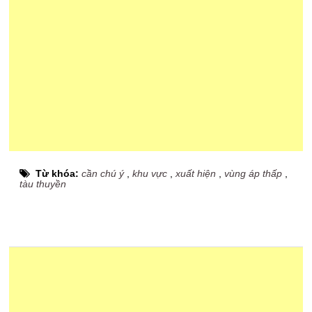
Từ khóa:
cần chú ý
,
khu vực
,
xuất hiện
,
vùng áp thấp
,
tàu thuyền