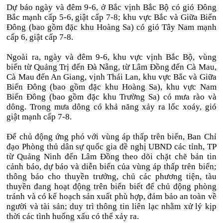
Dự báo ngày và đêm 9-6, ở Bắc vịnh Bắc Bộ có gió Đông
Bắc mạnh cấp 5-6, giật cấp 7-8; khu vực Bắc và Giữa Biển
Đông (bao gồm đặc khu Hoàng Sa) có gió Tây Nam mạnh
cấp 6, giật cấp 7-8.
Ngoài ra, ngày và đêm 9-6, khu vực vịnh Bắc Bộ, vùng
biển từ Quảng Trị đến Đà Nẵng, từ Lâm Đồng đến Cà Mau,
Cà Mau đến An Giang, vịnh Thái Lan, khu vực Bắc và Giữa
Biển Đông (bao gồm đặc khu Hoàng Sa), khu vực Nam
Biển Đông (bao gồm đặc khu Trường Sa) có mưa rào và
dông. Trong mưa dông có khả năng xảy ra lốc xoáy, gió
giật mạnh cấp 7-8.
Để chủ động ứng phó với vùng áp thấp trên biển, Ban Chỉ
đạo Phòng thủ dân sự quốc gia đề nghị UBND các tỉnh, TP
từ Quảng Ninh đến Lâm Đồng theo dõi chặt chẽ bản tin
cảnh báo, dự báo và diễn biến của vùng áp thấp trên biển;
thông báo cho thuyền trưởng, chủ các phương tiện, tàu
thuyền đang hoạt động trên biển biết để chủ động phòng
tránh và có kế hoạch sản xuất phù hợp, đảm bảo an toàn về
người và tài sản; duy trì thông tin liên lạc nhằm xử lý kịp
thời các tình huống xấu có thể xảy ra.