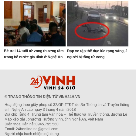
Bé trai 14 tuổi tử vong thương tâm
Đạp xe tập thể dục lúc rạng sáng, 2
trong bể nước gia đình ở Nghệ An
người bị tông tử vong
®
TRANG THÔNG TIN ĐIỆN TỬ VINH24H.VN
Hoạt động theo giấy phép số 32/GP-TTĐT, do Sở Thông tin và Truyền thông
tỉnh Nghệ An cấp ngày 3 tháng 4 năm 2018
Địa chỉ: Tầng 4, Trung tâm Văn hóa – Thể thao và Truyền thông, đường Lê
Mao kéo dài , phường Trường Vinh, tỉnh Nghệ An, Việt Nam
Điện thoại liên hệ: 0945.795.560
Email: 24honline.na@gmail.com
Người chịu trách nhiệm nội dung: