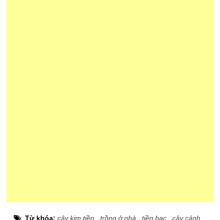
Từ khóa:
cây kim tiền
,
trồng ở nhà
,
tiền bạc
,
cây cảnh