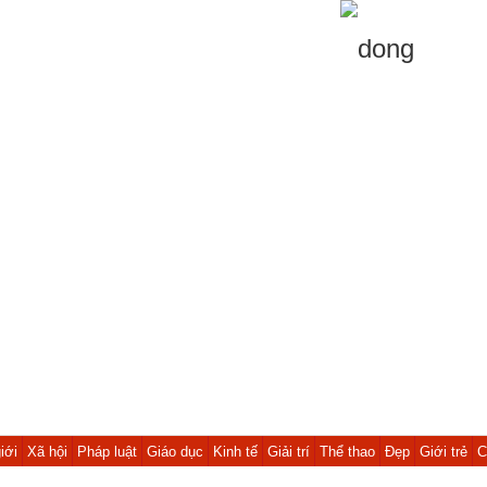
iới
Xã hội
Pháp luật
Giáo dục
Kinh tế
Giải trí
Thể thao
Đẹp
Giới trẻ
C