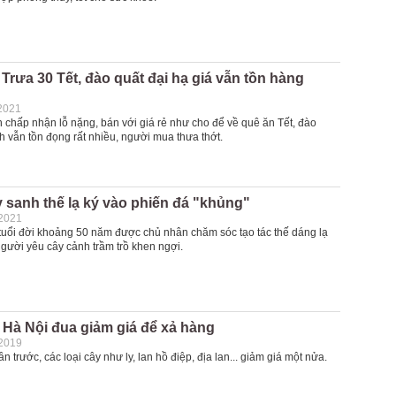
Trưa 30 Tết, đào quất đại hạ giá vẫn tồn hàng
2021
 chấp nhận lỗ nặng, bán với giá rẻ như cho để về quê ăn Tết, đào
h vẫn tồn đọng rất nhiều, người mua thưa thớt.
sanh thế lạ ký vào phiến đá "khủng"
-2021
tuổi đời khoảng 50 năm được chủ nhân chăm sóc tạo tác thế dáng lạ
gười yêu cây cảnh trầm trồ khen ngợi.
Hà Nội đua giảm giá để xả hàng
-2019
n trước, các loại cây như ly, lan hồ điệp, địa lan... giảm giá một nửa.