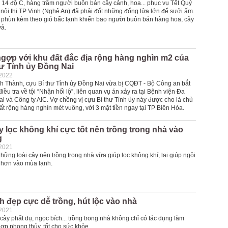
h 14 độ C, hàng trăm người buôn bán cây cảnh, hoa... phục vụ Tết Quý
 nội thị TP Vinh (Nghệ An) đã phải đốt những đống lửa lớn để sưởi ấm.
a phùn kèm theo gió bấc lạnh khiến bao người buôn bán hàng hoa, cây
vả.
gợp với khu đất đắc địa rộng hàng nghìn m2 của
ư Tỉnh ủy Đồng Nai
-2022
h Thành, cựu Bí thư Tỉnh ủy Đồng Nai vừa bị CQĐT - Bộ Công an bắt
iều tra về tội “Nhận hối lộ”, liên quan vụ án xảy ra tại Bệnh viện Đa
i và Công ty AIC. Vợ chồng vị cựu Bí thư Tỉnh ủy này được cho là chủ
t rộng hàng nghìn mét vuông, với 3 mặt tiền ngay tại TP Biên Hòa.
ây lọc không khí cực tốt nên trồng trong nhà vào
g
-2021
hững loài cây nên trồng trong nhà vừa giúp lọc không khí, lại giúp ngôi
hơn vào mùa lạnh.
h đẹp cực dễ trồng, hút lộc vào nhà
-2021
 cây phất dụ, ngọc bích... trồng trong nhà không chỉ có tác dụng làm
ợp phong thủy, tốt cho sức khỏe.