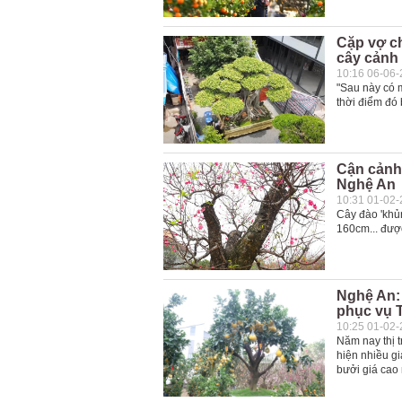
Cặp vợ c
cây cảnh 
10:16 06-06
"Sau này có m
thời điểm đó 
Cận cảnh 
Nghệ An
10:31 01-02
Cây đào 'khủn
160cm... được
Nghệ An:
phục vụ 
10:25 01-02
Năm nay thị 
hiện nhiều g
bưởi giá cao