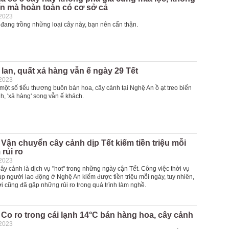
ín mà hoàn toàn có cơ sở cả
-2023
đang trồng những loại cây này, bạn nên cẩn thận.
 lan, quất xả hàng vẫn ế ngày 29 Tết
-2023
một số tiểu thương buôn bán hoa, cây cảnh tại Nghệ An ồ ạt treo biển
h, 'xả hàng' song vẫn ế khách.
Vận chuyển cây cảnh dịp Tết kiếm tiền triệu mỗi
rủi ro
-2023
y cảnh là dịch vụ "hot" trong những ngày cận Tết. Công việc thời vụ
úp người lao động ở Nghệ An kiếm được tiền triệu mỗi ngày, tuy nhiên,
i cũng đã gặp những rủi ro trong quá trình làm nghề.
Co ro trong cái lạnh 14°C bán hàng hoa, cây cảnh
-2023