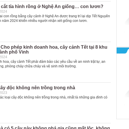
 cắt tỉa hình rồng ở Nghệ An giống… con lươn?
-2024
ai con rồng bằng cây cảnh ở Nghệ An được trang trí lại dịp Tết Nguyên
n năm 2024 khiến nhiều người nhận xét giống con lươn.
Cho phép kinh doanh hoa, cây cảnh Tết tại 8 khu
hành phố Vinh
-2024
 hoa, cây cảnh Tết phải đảm bảo các yêu cầu về an ninh trật tự, an
ông, phòng cháy chữa cháy và vệ sinh môi trường.
cây độc không nên trồng trong nhà
-2023
ác loại cây độc không nên trồng trong nhà, nhất là những gia đình có
à có 5 cây này không phá gia cũng mất lộc, không