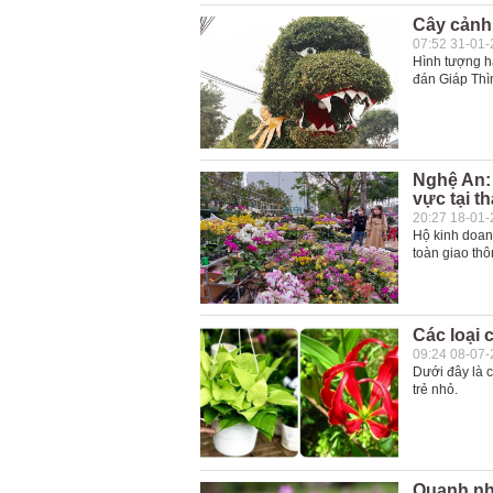
Cây cảnh
07:52 31-01
Hình tượng h
đán Giáp Thì
Nghệ An: 
vực tại t
20:27 18-01
Hộ kinh doanh
toàn giao th
Các loại 
09:24 08-07
Dưới đây là c
trẻ nhỏ.
Quanh nh