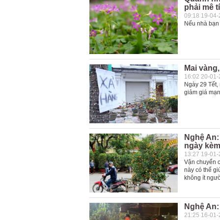
phải mê t
09:18 19-04
Nếu nhà bạn 
Mai vàng,
16:02 20-01
Ngày 29 Tết, 
giảm giá mạn
Nghệ An: 
ngày kèm 
13:27 19-01
Vận chuyển câ
này có thể gi
không ít ngườ
Nghệ An: 
21:25 16-01