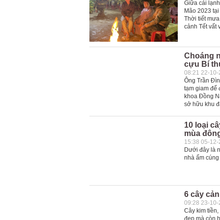
Giữa cái lạn
Mão 2023 tại
Thời tiết mư
cảnh Tết vất 
Choáng n
cựu Bí th
08:21 22-10
Ông Trần Đìn
tạm giam để đ
khoa Đồng Na
sở hữu khu đấ
10 loại c
mùa đôn
15:38 05-12
Dưới đây là n
nhà ấm cúng 
6 cây cản
09:28 23-10
Cây kim tiền,
đẹp mà còn h