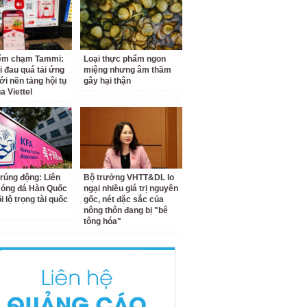
iểm chạm Tammi:
Loại thực phẩm ngon
i đau quá tải ứng
miệng nhưng âm thầm
ới nền tảng hội tụ
gây hại thận
a Viettel
 rúng động: Liên
Bộ trưởng VHTT&DL lo
Bóng đá Hàn Quốc
ngại nhiều giá trị nguyên
ối lộ trọng tài quốc
gốc, nét đặc sắc của
nông thôn đang bị "bê
tông hóa"