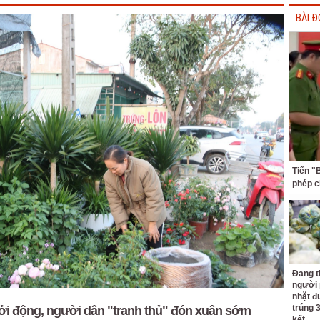
BÀI Đ
Tiến "
phép c
Đang t
người 
nhặt đ
trúng 
hởi động, người dân "tranh thủ" đón xuân sớm
kết