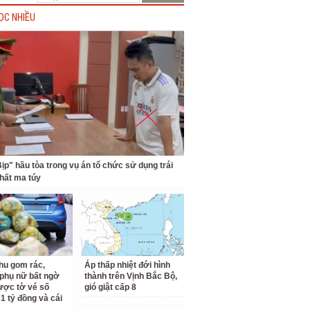
ỌC NHIỀU
Bịp" hầu tòa trong vụ án tổ chức sử dụng trái
hất ma túy
hu gom rác,
Áp thấp nhiệt đới hình
phụ nữ bất ngờ
thành trên Vịnh Bắc Bộ,
ược tờ vé số
gió giật cấp 8
31 tỷ đồng và cái