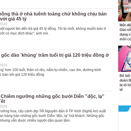
hồng thà ở nhà tuềnh toàng chứ không chịu bán
với giá 45 tỷ
-2024
Một đ
ột người tìm đến trả giá 45 tỷ đồng. Tôi từ chối, không muốn bán ở
Giải nỗ
bởi có mục đích khác", anh nói.
dụng v
mới củ
gốc đào 'khủng' trăm tuổi trị giá 120 triệu đồng ở
-2024
g' hơn 100 tuổi, thân có rêu, nấm tự nhiên, cao 4m, đường kính
 bán với giá 120 triệu đồng.
Bê bối
đoàn 
bị tố h
tế
 Chiêm ngưỡng những gốc bưởi Diễn "độc, lạ"
Tết
-2024
trường hoa, cây cảnh dịp Tết Nguyên đán ở TP Vinh (Nghệ An) xuất
ian hàng bán những gốc bưởi Diễn "độc, lạ" hút khách. Những gốc
 nhưng vẫn được nhiều người dân quan tâm.