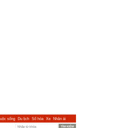
uộc sống
Du lịch
Số hóa
Xe
Nhân ái