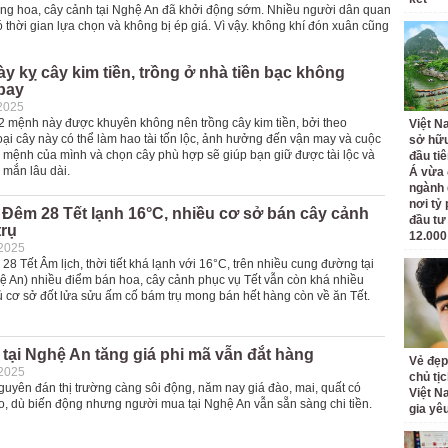
ờng hoa, cây cảnh tại Nghệ An đã khởi động sớm. Nhiều người dân quan
hời gian lựa chọn và không bị ép giá. Vì vậy. không khí đón xuân cũng
y kỵ cây kim tiền, trồng ở nhà tiền bạc không
bay
2025
2 mệnh này được khuyên không nên trồng cây kim tiền, bởi theo
Việt N
oại cây này có thể làm hao tài tốn lộc, ảnh hưởng đến vận may và cuộc
sở hữu
õ mệnh của mình và chọn cây phù hợp sẽ giúp bạn giữ được tài lộc và
đầu ti
 mắn lâu dài.
Á vừa
ngành d
nơi tỷ
Đêm 28 Tết lạnh 16°C, nhiều cơ sở bán cây cảnh
đầu tư
trụ
12.000
-2025
28 Tết Âm lịch, thời tiết khá lạnh với 16°C, trên nhiều cung đường tại
ệ An) nhiều điểm bán hoa, cây cảnh phục vụ Tết vẫn còn khá nhiều
ủ cơ sở đốt lửa sửu ấm cố bám trụ mong bán hết hàng còn về ăn Tết.
tại Nghệ An tăng giá phi mã vẫn đắt hàng
Vẻ đẹp
-2025
chủ tị
guyên đán thị trường càng sôi động, năm nay giá đào, mai, quất có
Việt N
o, dù biến động nhưng người mua tại Nghệ An vẫn sẵn sàng chi tiền.
gia yê