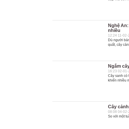
Nghệ An: 
nhiều
12:24 11-02-
Dù người bán
quất, cây cản
Ngắm cây 
16:23 02-01
Cây sanh có 
khiến nhiều n
Cây cảnh 
08:08 04-02
So với một tuầ