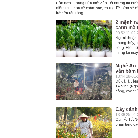
Còn hơn 1 tháng nữa mới đến Tết nhưng thị trư
niệm mua hoa về chăm sóc, chưng Tết sớm sẽ có t
trở nên rộn ràng.
2 mệnh nà
cánh mà 
09:52 11-02-
Người thuộc 
phong thủy, l
sống. Hiểu r
mang lại may
Nghệ An: 
vẫn bám 
13:44 28-01
Dù đã là đêm 
TP Vinh (Ngh
hàng, các ch
Cây cảnh 
13:39 25-01
Cận kề Tết N
phần tăng ca