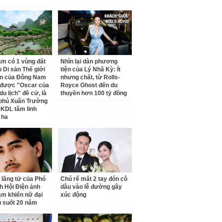
am có 1 vùng đất
Nhìn lại dàn phương
 Di sản Thế giới
tiện của Lý Nhã Kỳ: Ít
ên của Đông Nam
nhưng chất, từ Rolls-
 được "Oscar của
Royce Ghost đến du
u lịch" đề cử, là
thuyền hơn 100 tỷ đồng
 phú Xuân Trường
 KDL tâm linh
 ha
 lãng tử của Phó
Chú rể mất 2 tay đón cô
ch Hội Điện ảnh
dâu vào lễ đường gây
am khiến nữ đại
xúc động
u suốt 20 năm