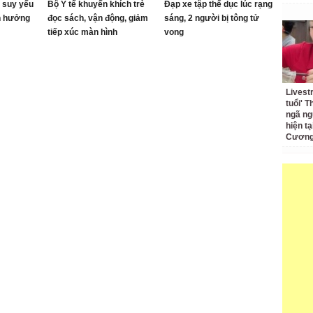
 suy yếu
Bộ Y tế khuyến khích trẻ
Đạp xe tập thể dục lúc rạng
h hưởng
đọc sách, vận động, giảm
sáng, 2 người bị tông tử
tiếp xúc màn hình
vong
Livest
tuổi' 
ngã ng
hiện t
Cương 