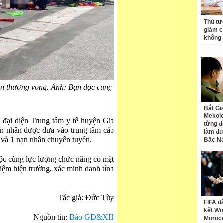
Thủ tư
giảm cá
không 
hân thương vong. Ảnh: Bạn đọc cung
Bắt Gi
Mekolo
 đại diện Trung tâm y tế huyện Gia
từng đ
nạn nhân được đưa vào trung tâm cấp
làm đư
 và 1 nạn nhân chuyển tuyến.
Bắc N
ộc cùng lực lượng chức năng có mặt
hiệm hiện trường, xác minh danh tính
Tác giả: Đức Tùy
FIFA d
kết Wo
Nguồn tin:
Báo GĐ&XH
Moroc