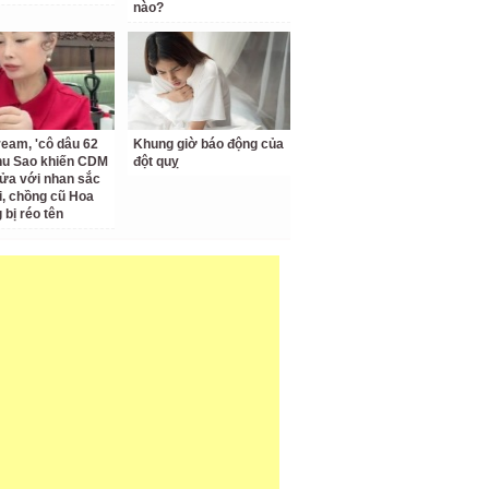
nào?
ream, 'cô dâu 62
Khung giờ báo động của
Thu Sao khiến CDM
đột quỵ
ửa với nhan sắc
ại, chồng cũ Hoa
bị réo tên