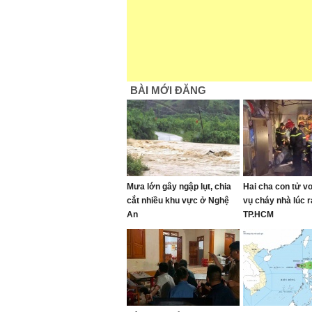
BÀI MỚI ĐĂNG
Mưa lớn gây ngập lụt, chia
Hai cha con tử v
cắt nhiều khu vực ở Nghệ
vụ cháy nhà lúc 
An
TP.HCM