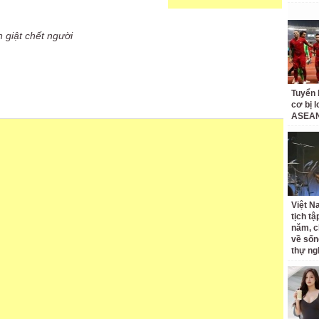
n giật chết người
Tuyển 
cơ bị 
ASEAN
Việt N
tịch tậ
năm, c
về sốn
thự ng