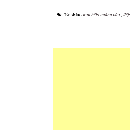
Từ khóa:
treo biển quảng cáo
,
điệ