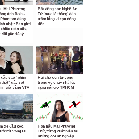
ậu Mai Phương
Bất động sản Nghệ An:
ăng ảnh Rolls-
Từ 'mua là thắng' đến
 Phantom đúng
trầm lắng vì cạn dòng
inh nhật: Bản giới
tiền
 chiếc toàn cầu,
 đổi gần 68 tỷ
 cặp sao "phim
Hai cha con tử vong
h thật" gây sốt
trong vụ cháy nhà lúc
him giờ vàng VTV
rạng sáng ở TP.HCM
m xe đầu kéo,
Hoa hậu Mai Phương
ười tử vong tại
Thúy từng xuất hiện tại
những doanh nghiệp