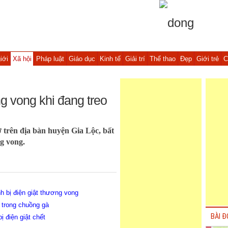
iới
Xã hội
Pháp luật
Giáo dục
Kinh tế
Giải trí
Thể thao
Đẹp
Giới trẻ
C
ng vong khi đang treo
ở trên địa bàn huyện Gia Lộc, bất
g vong.
h bị điện giật thương vong
t trong chuồng gà
BÀI Đ
ị điện giật chết