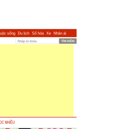
uộc sống
Du lịch
Số hóa
Xe
Nhân ái
ỌC NHIỀU