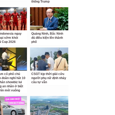
thống Trump
Indonesia nguy
Quảng Ninh, Bắc Ninh
loại sớm khỏi
đủ điều kiện lên thành
 Cup 2026
phố
am có phó chủ
CSGT kịp thời giải cứu
p đoàn nghỉ hát 10
người phụ nữ định nhảy
hán showbiz lui
cầu tự vẫn
g an nhàn ở biệt
hìn mét vuông