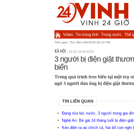
Video
Tin trong tỉnh
Trong nước
Thế g
Thời gian:
Thứ Năm 6/8/2026 08:10 PM
XÃ HỘI
16:32 19-06-2020
3 người bị điện giật thươ
biển
Trong quá trình treo biển tại một trụ s
ngờ 3 người đàn ông bị điện giật thươn
TIN LIÊN QUAN
Đang rửa téc nước, 3 người trong gia đìn
Nghệ An: Bé gái 14 tháng tuổi bị điện giậ
Kéo điện ra ao chích cá, hai bố con nghi b