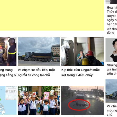
Hoa h
Thúy đ
Royce
ngày s
hạn 10
giá quy
đồng
Những
giả tìn
ong trong
Va chạm xe đầu kéo, một
Kịp thời cứu 4 người mắc
trên p
rạng sáng ở
người tử vong tại chỗ
kẹt trong 2 đám cháy
Va chạ
một ng
chỗ