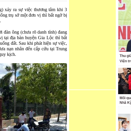
) xảy ra sự việc thương tâm khi 3
ổng trụ sở một đơn vị thì bất ngờ bị
.
ời đàn ông (chưa rõ danh tính) đang
vị tại địa bàn huyện Gia Lộc thì bất
uống đất. Sau khi phát hiện sự việc,
đưa nạn nhân đến cấp cứu tại Trung
guy kịch.
Thu giữ
Viện t
Mối qu
Nhã K