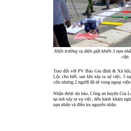
Hiện trường vụ điện giật khiến 3 nạn n
cấp.
Trao đổi với PV Báo Gia đình & Xã hội,
Lộc cho biết, sau khi xảy ra sự việc, 3 
cứu nhưng 2 người đã tử vong ngoại viện
Nhận được tin báo, Công an huyện Gia L
tại nơi xảy ra vụ việc, tiến hành khám ng
nạn nhân và điều tra nguyên nhân.