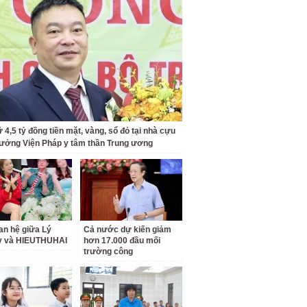
 4,5 tỷ đồng tiền mặt, vàng, sổ đỏ tại nhà cựu
rưởng Viện Pháp y tâm thần Trung ương
an hệ giữa Lý
Cả nước dự kiến giảm
ỳ và HIEUTHUHAI
hơn 17.000 đầu mối
trường công