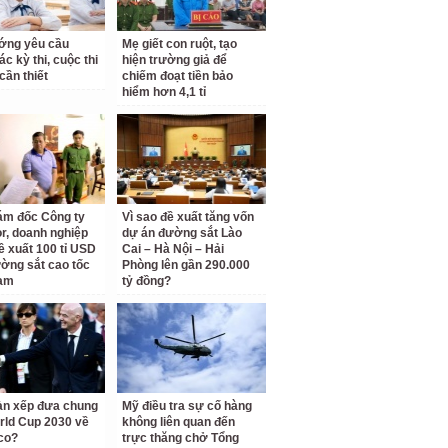
ớng yêu cầu
Mẹ giết con ruột, tạo
c kỳ thi, cuộc thi
hiện trường giả để
cần thiết
chiếm đoạt tiền bảo
hiểm hơn 4,1 tỉ
ám đốc Công ty
Vì sao đề xuất tăng vốn
r, doanh nghiệp
dự án đường sắt Lào
ề xuất 100 tỉ USD
Cai – Hà Nội – Hải
ờng sắt cao tốc
Phòng lên gần 290.000
am
tỷ đồng?
àn xếp đưa chung
Mỹ điều tra sự cố hàng
rld Cup 2030 về
không liên quan đến
co?
trực thăng chở Tổng