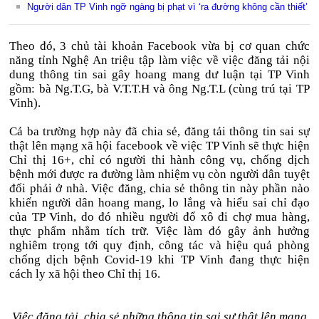
Người dân TP Vinh ngỡ ngàng bị phạt vì ‘ra đường không cần thiết’
Theo đó, 3 chủ tài khoản Facebook vừa bị cơ quan chức
năng tỉnh Nghệ An triệu tập làm việc về việc đăng tải nội
dung thông tin sai gây hoang mang dư luận tại TP Vinh
gồm: bà Ng.T.G, bà V.T.T.H và ông Ng.T.L (cùng trú tại TP
Vinh).
Cả ba trường hợp này đã chia sẻ, đăng tải thông tin sai sự
thật lên mạng xã hội facebook về việc TP Vinh sẽ thực hiện
Chỉ thị 16+, chỉ có người thi hành công vụ, chống dịch
bệnh mới được ra đường làm nhiệm vụ còn người dân tuyệt
đối phải ở nhà. Việc đăng, chia sẻ thông tin này phần nào
khiến người dân hoang mang, lo lắng và hiểu sai chỉ đạo
của TP Vinh, do đó nhiều người đổ xô đi chợ mua hàng,
thực phẩm nhằm tích trữ. Việc làm đó gây ảnh hưởng
nghiêm trọng tới quy định, công tác và hiệu quả phòng
chống dịch bệnh Covid-19 khi TP Vinh đang thực hiện
cách ly xã hội theo Chỉ thị 16.
Việc đăng tải, chia sẻ những thông tin sai sự thật lên mạng