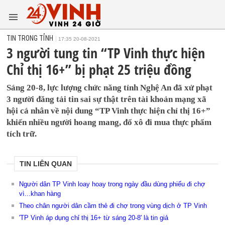
TIN TRONG TỈNH
17:35 20-08-2021
3 người tung tin “TP Vinh thực hiện
Chỉ thị 16+” bị phạt 25 triệu đồng
Sáng 20-8, lực lượng chức năng tỉnh Nghệ An đã xử phạt
3 người đăng tải tin sai sự thật trên tài khoản mạng xã
hội cá nhân về nội dung “TP Vinh thực hiện chỉ thị 16+”
khiến nhiều người hoang mang, đổ xô đi mua thực phẩm
tích trữ.
TIN LIÊN QUAN
Người dân TP Vinh loay hoay trong ngày đầu dùng phiếu đi chợ
vì...khan hàng
Theo chân người dân cầm thẻ đi chợ trong vùng dịch ở TP Vinh
'TP Vinh áp dụng chỉ thị 16+ từ sáng 20-8' là tin giả