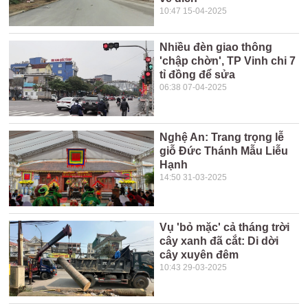
10:47 15-04-2025
Nhiều đèn giao thông
'chập chờn', TP Vinh chi 7
tỉ đồng để sửa
06:38 07-04-2025
Nghệ An: Trang trọng lễ
giỗ Đức Thánh Mẫu Liễu
Hạnh
14:50 31-03-2025
Vụ 'bỏ mặc' cả tháng trời
cây xanh đã cắt: Di dời
cây xuyên đêm
10:43 29-03-2025