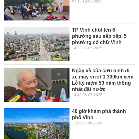
07:18 12-05-2025
TP Vinh chốt tên 6
phường sau sắp xếp, 5
phường có chữ Vinh
14:23 07-05-2025
Ngày về của cựu binh đi
xe máy vượt 1.300km xem
Lễ kỷ niệm 50 năm thống
nhất đất nước
14:43 06-05-2025
48 giờ khám phá thành
phố Vinh
11:22 05-05-2025