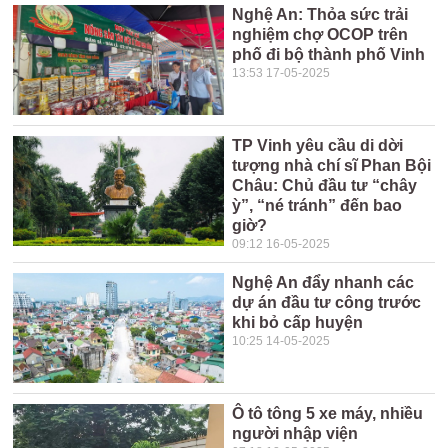
Nghệ An: Thỏa sức trải
nghiệm chợ OCOP trên
phố đi bộ thành phố Vinh
13:53 17-05-2025
TP Vinh yêu cầu di dời
tượng nhà chí sĩ Phan Bội
Châu: Chủ đầu tư “chây
ỳ”, “né tránh” đến bao
giờ?
09:12 16-05-2025
Nghệ An đẩy nhanh các
dự án đầu tư công trước
khi bỏ cấp huyện
10:25 14-05-2025
Ô tô tông 5 xe máy, nhiều
người nhập viện