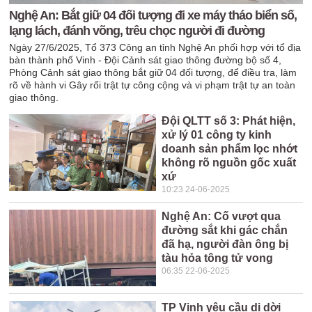
Nghệ An: Bắt giữ 04 đối tượng đi xe máy tháo biển số,
lạng lách, đánh võng, trêu chọc người đi đường
Ngày 27/6/2025, Tổ 373 Công an tỉnh Nghệ An phối hợp với tổ địa
bàn thành phố Vinh - Đội Cảnh sát giao thông đường bộ số 4,
Phòng Cảnh sát giao thông bắt giữ 04 đối tượng, để điều tra, làm
rõ về hành vi Gây rối trật tự công cộng và vi phạm trật tự an toàn
giao thông.
Đội QLTT số 3: Phát hiện,
xử lý 01 công ty kinh
doanh sản phẩm lọc nhớt
không rõ nguồn gốc xuất
xứ
10:23 24-06-2025
Nghệ An: Cố vượt qua
đường sắt khi gác chắn
đã hạ, người đàn ông bị
tàu hỏa tông tử vong
06:35 22-06-2025
TP Vinh yêu cầu di dời