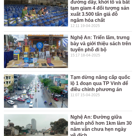
đường dây, khởi tố và bắt
tạm giam 4 đối tượng sản
xuất 3.500 tấn giá đỗ
ngâm hóa chất
12:11 19-04-2025
Nghệ An: Triển lãm, trưng
bày và giới thiệu sách trên
tuyến phố đi bộ
15:17 18-04-2025
Tạm dừng nâng cấp quốc
lộ 1 đoạn qua TP Vinh để
điều chỉnh phương án
11:07 15-04-2025
Nghệ An: Đường giữa
thành phố hơn 1km làm 30
năm vẫn chưa hẹn ngày
về đích