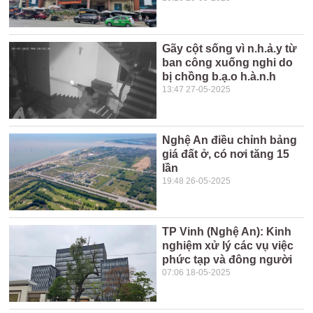
Gãy cột sống vì n.h.ả.y từ
ban công xuống nghi do
bị chồng b.ạ.o h.à.n.h
13:47 27-05-2025
Nghệ An điều chỉnh bảng
giá đất ở, có nơi tăng 15
lần
19:48 26-05-2025
TP Vinh (Nghệ An): Kinh
nghiệm xử lý các vụ việc
phức tạp và đông người
07:06 18-05-2025