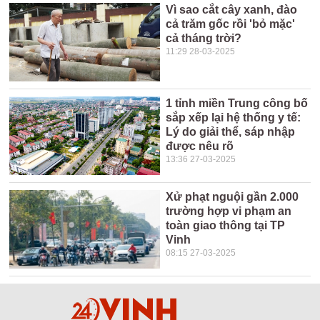
Vì sao cắt cây xanh, đào
cả trăm gốc rồi 'bỏ mặc'
cả tháng trời?
11:29 28-03-2025
1 tỉnh miền Trung công bố
sắp xếp lại hệ thống y tế:
Lý do giải thể, sáp nhập
được nêu rõ
13:36 27-03-2025
Xử phạt nguội gần 2.000
trường hợp vi phạm an
toàn giao thông tại TP
Vinh
08:15 27-03-2025