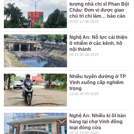
tượng nhà chí sĩ Phan Bội
Châu: Đơn vị được giao
chủ trì chỉ làm… báo cáo
20:02 12-06-2025
Nghệ An: Nỗ lực cải thiện
ô nhiễm ở các kênh, hồ
nội thành
06:12 05-06-2025
Nhiều tuyến đường ở TP
Vinh xuống cấp nghiêm
trọng
13:48 30-05-2025
Nghệ An: Nhiều ki ốt bán
hàng tại chợ Vinh đồng
loạt đóng cửa
16:26 29-05-2025