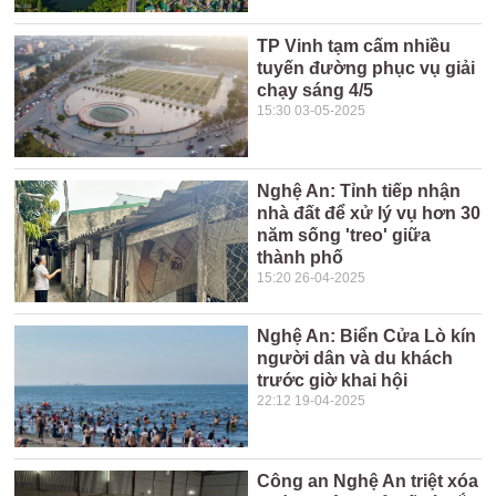
TP Vinh tạm cấm nhiều
tuyến đường phục vụ giải
chạy sáng 4/5
15:30 03-05-2025
Nghệ An: Tỉnh tiếp nhận
nhà đất để xử lý vụ hơn 30
năm sống 'treo' giữa
thành phố
15:20 26-04-2025
Nghệ An: Biển Cửa Lò kín
người dân và du khách
trước giờ khai hội
22:12 19-04-2025
Công an Nghệ An triệt xóa