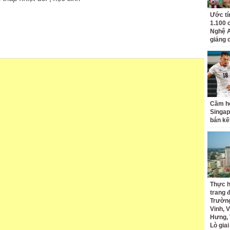
Ước tí
1.100 
Nghệ A
giảng 
Cầm hò
Singap
bán kế
Thực h
trang 
Trường
Vinh, V
Hưng, 
Lò gia