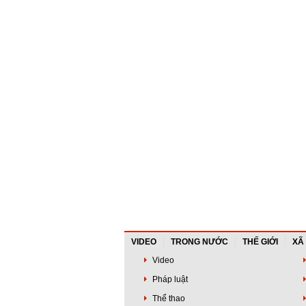
cập"
VIDEO
TRONG NƯỚC
THẾ GIỚI
XÃ
Video
Pháp luật
Thể thao