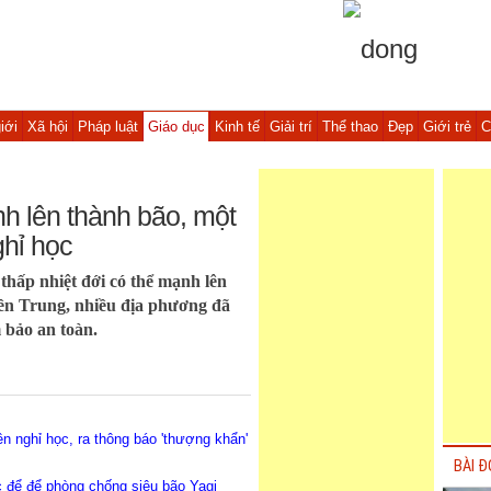
iới
Xã hội
Pháp luật
Giáo dục
Kinh tế
Giải trí
Thể thao
Đẹp
Giới trẻ
C
nh lên thành bão, một
ghỉ học
thấp nhiệt đới có thể mạnh lên
iền Trung, nhiều địa phương đã
 bảo an toàn.
ên nghỉ học, ra thông báo 'thượng khẩn'
BÀI Đ
c để để phòng chống siêu bão Yagi