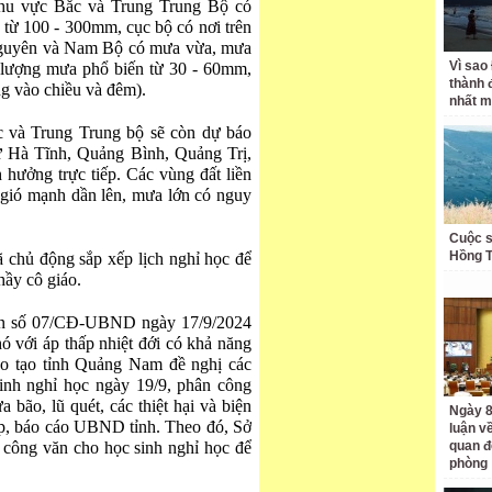
khu vực Bắc và Trung Trung Bộ có
 từ 100 - 300mm, cục bộ có nơi trên
Nguyên và Nam Bộ có mưa vừa, mưa
Vì sao
i lượng mưa phổ biến từ 30 - 60mm,
thành 
ng vào chiều và đêm).
nhất m
 và Trung Trung bộ sẽ còn dự báo
từ Hà Tĩnh, Quảng Bình, Quảng Trị,
hưởng trực tiếp. Các vùng đất liền
gió mạnh dần lên, mưa lớn có nguy
Cuộc s
Hồng 
ã chủ động sắp xếp lịch nghỉ học để
hầy cô giáo.
iện số 07/CĐ-UBND ngày 17/9/2024
 với áp thấp nhiệt đới có khả năng
o tạo tỉnh Quảng Nam đề nghị các
sinh nghỉ học ngày 19/9, phân công
a bão, lũ quét, các thiệt hại và biện
Ngày 8
, báo cáo UBND tỉnh. Theo đó, Sở
luận về
công văn cho học sinh nghỉ học để
quan đ
phòng