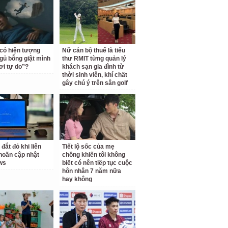
 có hiện tượng
Nữ cán bộ thuế là tiểu
gủ bỗng giật mình
thư RMIT từng quản lý
ơi tự do”?
khách sạn gia đình từ
thời sinh viên, khí chất
gây chú ý trên sân golf
 đắt đỏ khi liên
Tiết lộ sốc của mẹ
 hoãn cập nhật
chồng khiến tôi không
ws
biết có nên tiếp tục cuộc
hôn nhân 7 năm nữa
hay không