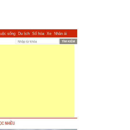
uộc sống
Du lịch
Số hóa
Xe
Nhân ái
ỌC NHIỀU