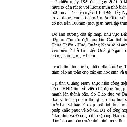
Từ chiều ngày 18/9 đến ngày 20/9, ở 
mưa to đến rất to với lượng mưa phổ biến
500mm. Từ chiều ngày 18 - 19/9, Tây 
to và dông, cục bộ có nơi mưa rất to vớ
có nơi trên 100mm (thời gian mưa tập tru
Do ảnh hưởng của áp thâp, khu vực Bắc
tiếp tục đón các đợt mưa lớn. Các tỉnh 
Thừa Thiên - Huế, Quảng Nam sẽ bị ảnh 
ven biển từ Hà Tĩnh đến Quảng Ngãi có 
cơ ngập úng, nguy hiểm.
Trước tình hình trên, nhiều địa phương đ
đảm bảo an toàn cho các em học sinh và t
Tại tỉnh Quảng Nam, thực hiện công đ
của UBND tỉnh về việc chủ động ứng phó
mạnh lên thành bão, Sở Giáo dục và Đà
đơn vị trên địa bàn thông báo cho học 
trực ban và báo cáo kịp thời tình hình mư
pháp khắc phục về Sở GDĐT để tổng hợp
Giáo dục và Đào tạo tỉnh Quảng Nam ra 
đảm bảo an toàn trước tình hình mưa lũ.