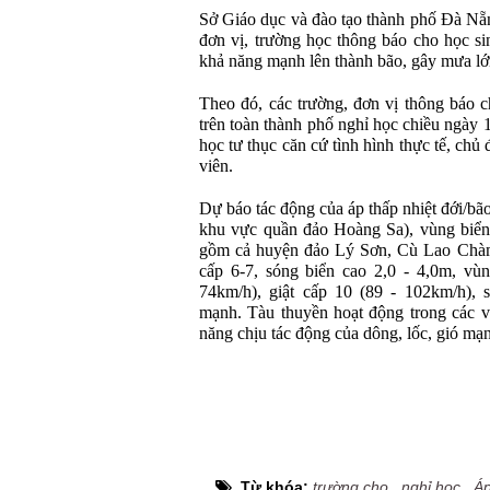
Sở Giáo dục và đào tạo thành phố Đà Nẵ
đơn vị, trường học thông báo cho học si
khả năng mạnh lên thành bão, gây mưa lớ
Theo đó, các trường, đơn vị thông báo c
trên toàn thành phố nghỉ học chiều ngày 
học tư thục căn cứ tình hình thực tế, chủ
viên.
Dự báo tác động của áp thấp nhiệt đới/b
khu vực quần đảo Hoàng Sa), vùng biể
gồm cả huyện đảo Lý Sơn, Cù Lao Chà
cấp 6-7, sóng biển cao 2,0 - 4,0m, vù
74km/h), giật cấp 10 (89 - 102km/h), 
mạnh. Tàu thuyền hoạt động trong các v
năng chịu tác động của dông, lốc, gió mạn
Từ khóa:
trường cho
,
nghỉ học
,
Áp