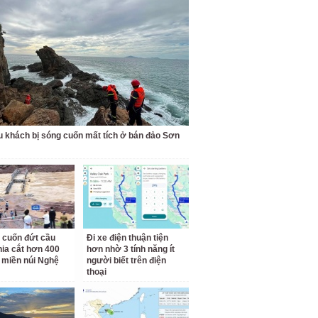
u khách bị sóng cuốn mất tích ở bán đảo Sơn
 cuốn đứt cầu
Đi xe điện thuận tiện
hia cắt hơn 400
hơn nhờ 3 tính năng ít
 miền núi Nghệ
người biết trên điện
thoại