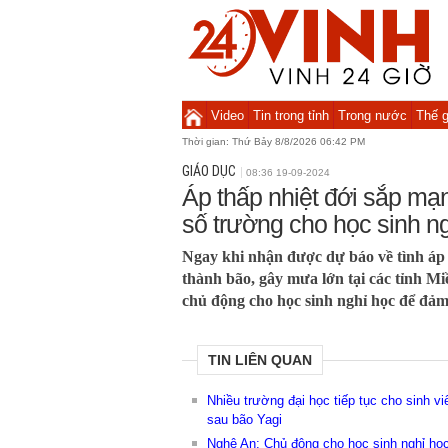
Video
Tin trong tỉnh
Trong nước
Thế g
Thời gian:
Thứ Bảy 8/8/2026 06:42 PM
GIÁO DỤC
08:36 19-09-2024
Áp thấp nhiệt đới sắp mạ
số trường cho học sinh n
Ngay khi nhận được dự báo về tình áp 
thành bão, gây mưa lớn tại các tỉnh M
chủ động cho học sinh nghỉ học để đảm
TIN LIÊN QUAN
Nhiều trường đại học tiếp tục cho sinh vi
sau bão Yagi
Nghệ An: Chủ động cho học sinh nghỉ họ