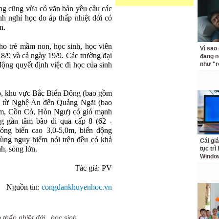
ng cũng vừa có văn bản yêu cầu các
nh nghỉ học do áp thấp nhiệt đới có
n.
ho trẻ mầm non, học sinh, học viên
Vì sao
18/9 và cả ngày 19/9. Các trường đại
đang n
 động quyết định việc đi học của sinh
như "r
ão, khu vực Bắc Biển Đông (bao gồm
n từ Nghệ An đến Quảng Ngãi (bao
m, Cồn Cỏ, Hòn Ngư) có gió mạnh
ng gần tâm bão đi qua cấp 8 (62 -
sóng biển cao 3,0-5,0m, biển động
ùng nguy hiểm nói trên đều có khả
Cái giá
h, sóng lớn.
tục trì
Windo
Tác giả: PV
Nguồn tin:
congdankhuyenhoc.vn
 thấp nhiệt đới
,
học sinh