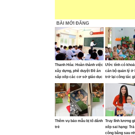
BÀI MỚI ĐĂNG
Thanh Hóa: Hoàn thành việc
Ước tính có khoả
xây dựng, phê duyệt Đề án
cán bộ quản lý ở
sắp xếp các cơ sở giáo dục
trở lại công tác 
trước ngày 15/8
Thêm vụ bảo mẫu bị tố đánh
Truy lĩnh lương gi
trẻ
xếp sai hạng: Trả 
công bằng sau n