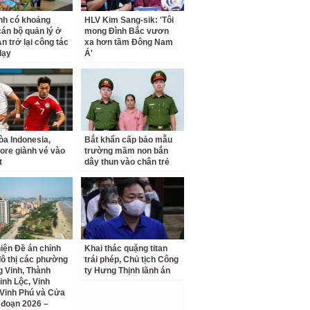
nh có khoảng
HLV Kim Sang-sik: 'Tôi
cán bộ quản lý ở
mong Đình Bắc vươn
n trở lại công tác
xa hơn tầm Đông Nam
dạy
Á'
a Indonesia,
Bắt khẩn cấp bảo mẫu
ore giành vé vào
trường mầm non bắn
t
dây thun vào chân trẻ
iện Đề án chỉnh
Khai thác quặng titan
đô thị các phường
trái phép, Chủ tịch Công
 Vinh, Thành
ty Hưng Thịnh lãnh án
inh Lộc, Vinh
Vinh Phú và Cửa
i đoạn 2026 –