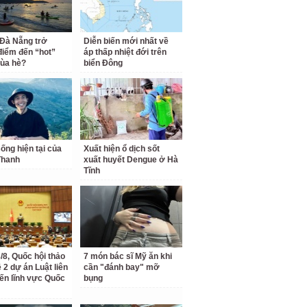
 Đà Nẵng trở
Diễn biến mới nhất về
điểm đến “hot”
áp thấp nhiệt đới trên
ùa hè?
biển Đông
ống hiện tại của
Xuất hiện ổ dịch sốt
Thanh
xuất huyết Dengue ở Hà
Tĩnh
/8, Quốc hội thảo
7 món bác sĩ Mỹ ăn khi
 2 dự án Luật liên
cần "đánh bay" mỡ
ến lĩnh vực Quốc
bụng