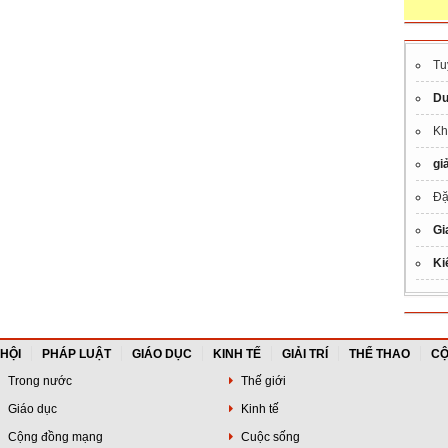
Quang
Tu
Du
Kh
gi
Đặ
Gi
Ki
 HỘI
PHÁP LUẬT
GIÁO DỤC
KINH TẾ
GIẢI TRÍ
THỂ THAO
CỘ
Trong nước
Thế giới
Giáo dục
Kinh tế
Cộng đồng mạng
Cuộc sống