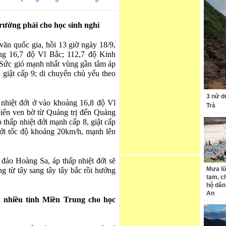
trường phải cho học sinh nghỉ
ăn quốc gia, hồi 13 giờ ngày 18/9,
ảng 16,7 độ Vĩ Bắc; 112,7 độ Kinh
Sức gió mạnh nhất vùng gần tâm áp
 giật cấp 9; di chuyển chủ yếu theo
3 nữ d
p nhiệt đới ở vào khoảng 16,8 độ Vĩ
Trà
iển ven bờ từ Quảng trị đến Quảng
thấp nhiệt đới mạnh cấp 8, giật cấp
ới tốc độ khoảng 20km/h, mạnh lên
 đảo Hoàng Sa, áp thấp nhiệt đới sẽ
Mưa lũ
g từ tây sang tây tây bắc rồi hướng
tạm, c
hộ dân
An
, nhiều tỉnh Miền Trung cho học