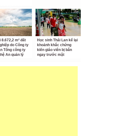
i 8.672,2 m² đất
Học sinh Thái Lan kể lại
ghiệp do Công ty
khoảnh khắc chứng
n Tổng công ty
kiến giáo viên bị bắn
hệ An quản lý
ngay trước mặt