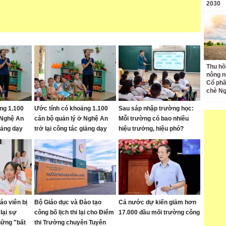
2030
Thu hồ
nông n
Cổ phầ
chè Ng
ng 1.100
Ước tính có khoảng 1.100
Sau sáp nhập trường học:
 Nghệ An
cán bộ quản lý ở Nghệ An
Mỗi trường có bao nhiêu
giảng dạy
trở lại công tác giảng dạy
hiệu trưởng, hiệu phó?
áo viên bị
Bộ Giáo dục và Đào tạo
Cả nước dự kiến giảm hơn
lại sự
công bố lịch thi lại cho Điểm
17.000 đầu mối trường công
hững "bất
thi Trường chuyên Tuyên