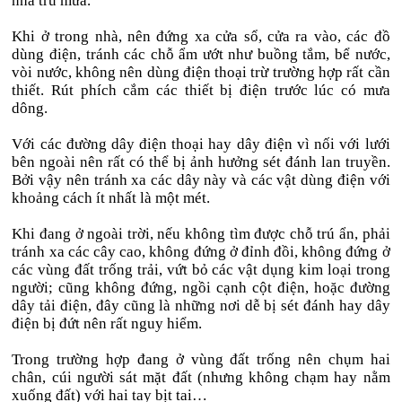
nhà trú mưa.
Khi ở trong nhà, nên đứng xa cửa sổ, cửa ra vào, các đồ
dùng điện, tránh các chỗ ẩm ướt như buồng tắm, bể nước,
vòi nước, không nên dùng điện thoại trừ trường hợp rất cần
thiết. Rút phích cắm các thiết bị điện trước lúc có mưa
dông.
Với các đường dây điện thoại hay dây điện vì nối với lưới
bên ngoài nên rất có thể bị ảnh hưởng sét đánh lan truyền.
Bởi vậy nên tránh xa các dây này và các vật dùng điện với
khoảng cách ít nhất là một mét.
Khi đang ở ngoài trời, nếu không tìm được chỗ trú ẩn, phải
tránh xa các cây cao, không đứng ở đỉnh đồi, không đứng ở
các vùng đất trống trải, vứt bỏ các vật dụng kim loại trong
người; cũng không đứng, ngồi cạnh cột điện, hoặc đường
dây tải điện, đây cũng là những nơi dễ bị sét đánh hay dây
điện bị đứt nên rất nguy hiểm.
Trong trường hợp đang ở vùng đất trống nên chụm hai
chân, cúi người sát mặt đất (nhưng không chạm hay nằm
xuống đất) với hai tay bịt tai…