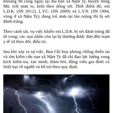
khoảng 9h cùng ngày, tại địa bàn xã Nậm Ty, huyện Sông
Mã, trời mưa to, kèm theo dông sét. Thời điểm đó, em
L.D.K. (SN 2012), L.V.C. (SN 2009) và L.V.N. (SN 1994,
vùng ở xã Nậm Ty), đang trú mưa tại lán ruộng thì bị sét
đánh trúng.
Theo cảnh sát, vụ việc khiến em L.D.K. bị sét đánh trúng đã
tử vong; các nạn nhân còn lại bị thương được đưa đến trạm
y tế xã theo dõi, điều trị.
Sau khi xảy ra sự việc, Ban Chỉ huy phòng chống thiên tai
và tìm kiếm cứu nạn xã Nậm Ty đã chỉ đạo lực lượng xung
kích kiểm tra, xác minh, thăm hỏi, động viên gia đình có
thiệt hại về người và hỗ trợ theo quy định.