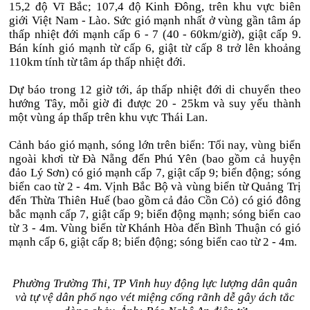
15,2 độ Vĩ Bắc; 107,4 độ Kinh Đông, trên khu vực biên
giới Việt Nam - Lào. Sức gió mạnh nhất ở vùng gần tâm áp
thấp nhiệt đới mạnh cấp 6 - 7 (40 - 60km/giờ), giật cấp 9.
Bán kính gió mạnh từ cấp 6, giật từ cấp 8 trở lên khoảng
110km tính từ tâm áp thấp nhiệt đới.
Dự báo trong 12 giờ tới, áp thấp nhiệt đới di chuyển theo
hướng Tây, mỗi giờ đi được 20 - 25km và suy yếu thành
một vùng áp thấp trên khu vực Thái Lan.
Cảnh báo gió mạnh, sóng lớn trên biển: Tối nay, vùng biển
ngoài khơi từ Đà Nẵng đến Phú Yên (bao gồm cả huyện
đảo Lý Sơn) có gió mạnh cấp 7, giật cấp 9; biển động; sóng
biển cao từ 2 - 4m. Vịnh Bắc Bộ và vùng biển từ Quảng Trị
đến Thừa Thiên Huế (bao gồm cả đảo Cồn Cỏ) có gió đông
bắc mạnh cấp 7, giật cấp 9; biển động mạnh; sóng biển cao
từ 3 - 4m. Vùng biển từ Khánh Hòa đến Bình Thuận có gió
mạnh cấp 6, giật cấp 8; biển động; sóng biển cao từ 2 - 4m.
Phường Trường Thi, TP Vinh huy động lực lượng dân quân
và tự vệ dân phố nạo vét miệng cống rãnh dễ gây ách tắc