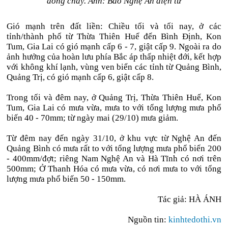
dòng chảy. Ảnh: Báo Nghệ An điện tử
Gió mạnh trên đất liền: Chiều tối và tối nay, ở các
tỉnh/thành phố từ Thừa Thiên Huế đến Bình Định, Kon
Tum, Gia Lai có gió mạnh cấp 6 - 7, giật cấp 9. Ngoài ra do
ảnh hưởng của hoàn lưu phía Bắc áp thấp nhiệt đới, kết hợp
với không khí lạnh, vùng ven biển các tỉnh từ Quảng Bình,
Quảng Trị, có gió mạnh cấp 6, giật cấp 8.
Trong tối và đêm nay, ở Quảng Trị, Thừa Thiên Huế, Kon
Tum, Gia Lai có mưa vừa, mưa to với tổng lượng mưa phổ
biến 40 - 70mm; từ ngày mai (29/10) mưa giảm.
Từ đêm nay đến ngày 31/10, ở khu vực từ Nghệ An đến
Quảng Bình có mưa rất to với tổng lượng mưa phổ biến 200
- 400mm/đợt; riêng Nam Nghệ An và Hà Tĩnh có nơi trên
500mm; Ở Thanh Hóa có mưa vừa, có nơi mưa to với tổng
lượng mưa phổ biến 50 - 150mm.
Tác giả: HÀ ÁNH
Nguồn tin:
kinhtedothi.vn