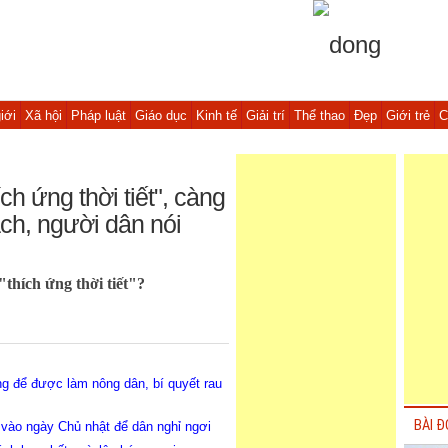
iới
Xã hội
Pháp luật
Giáo dục
Kinh tế
Giải trí
Thể thao
Đẹp
Giới trẻ
C
ch ứng thời tiết", càng
h, người dân nói
"thích ứng thời tiết"?
g để được làm nông dân, bí quyết rau
BÀI Đ
h vào ngày Chủ nhật để dân nghỉ ngơi