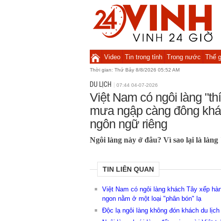
Video
Tin trong tỉnh
Trong nước
Thế g
Thời gian:
Thứ Bảy 8/8/2026 05:52 AM
DU LỊCH
07:44 04-07-2026
Việt Nam có ngôi làng "thí
mưa ngập càng đông khác
ngôn ngữ riêng
Ngôi làng này ở đâu? Vì sao lại là làng 
TIN LIÊN QUAN
Việt Nam có ngôi làng khách Tây xếp hàn
ngon nằm ở một loại "phân bón" lạ
Độc lạ ngôi làng không đón khách du lịc