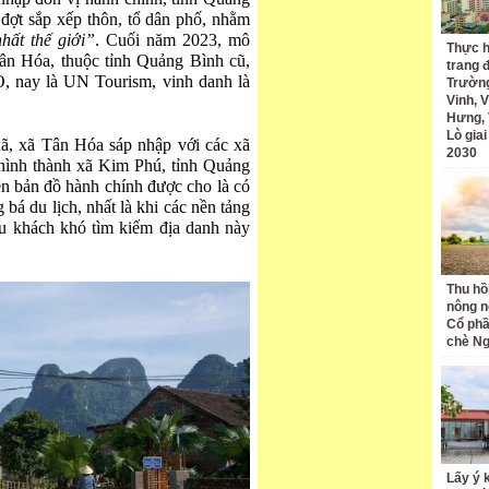
 đợt sắp xếp thôn, tổ dân phố, nhằm
nhất thế giới”
. Cuối năm 2023, mô
Thực h
 Tân Hóa, thuộc tỉnh Quảng Bình cũ,
trang 
 nay là UN Tourism, vinh danh là
Trường
Vinh, V
Hưng, 
Lò gia
xã, xã Tân Hóa sáp nhập với các xã
2030
ình thành xã Kim Phú, tỉnh Quảng
ên bản đồ hành chính được cho là có
bá du lịch, nhất là khi các nền tảng
 du khách khó tìm kiếm địa danh này
Thu hồ
nông n
Cổ phầ
chè Ng
Lấy ý 