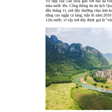
Vẻ đẹp của Tân Hóa gắn với núi đá vôi
mùa nước lên. Cổng thông tin du lịch Quả
đầu tháng 11, nơi đây thường chịu ảnh 
dâng cao ngập cả làng; trận lũ năm 201
12m nước, vì vậy nơi đây được gọi là “v