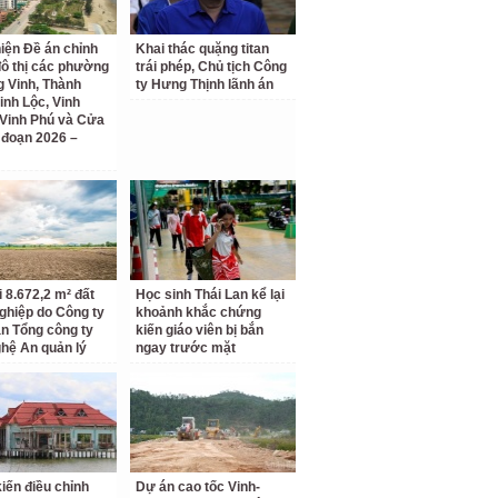
iện Đề án chỉnh
Khai thác quặng titan
đô thị các phường
trái phép, Chủ tịch Công
 Vinh, Thành
ty Hưng Thịnh lãnh án
inh Lộc, Vinh
Vinh Phú và Cửa
i đoạn 2026 –
i 8.672,2 m² đất
Học sinh Thái Lan kể lại
ghiệp do Công ty
khoảnh khắc chứng
n Tổng công ty
kiến giáo viên bị bắn
hệ An quản lý
ngay trước mặt
kiến điều chỉnh
Dự án cao tốc Vinh-