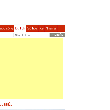
uộc sống
Du lịch
Số hóa
Xe
Nhân ái
ỌC NHIỀU