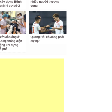
 xây dựng Bệnh
nhiều người thương
ản Nhi cơ sở 2
vong
ười đàn ông ở
Quang Hải có đáng phải
n bị phóng điện
dự bị?
ặng khi dựng
à phê