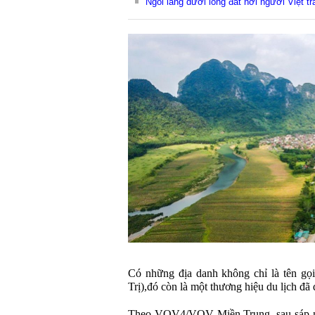
Ngôi làng dưới lòng đất nơi người Việt t
Có những địa danh không chỉ là tên gọ
Trị),đó còn là một thương hiệu du lịch đã đ
Theo VOV4/VOV Miền Trung, sau sáp nh