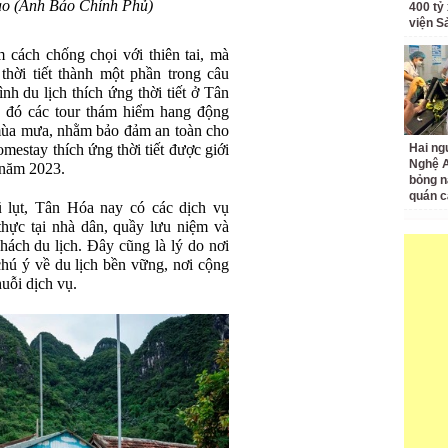
ao (Ảnh Báo Chính Phủ)
400 tỷ
viện S
m cách chống chọi với thiên tai, mà
thời tiết thành một phần trong câu
h du lịch thích ứng thời tiết ở Tân
g đó các tour thám hiểm hang động
 mùa mưa, nhằm bảo đảm an toàn cho
estay thích ứng thời tiết được giới
Hai ng
Nghệ A
o năm 2023.
bỏng n
quán c
 lụt, Tân Hóa nay có các dịch vụ
thực tại nhà dân, quầy lưu niệm và
ách du lịch. Đây cũng là lý do nơi
hú ý về du lịch bền vững, nơi cộng
uỗi dịch vụ.