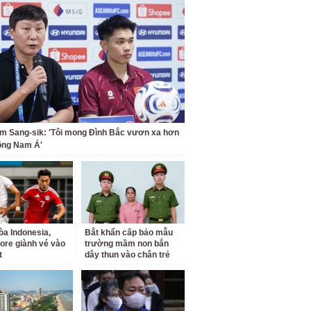
m Sang-sik: 'Tôi mong Đình Bắc vươn xa hơn
ông Nam Á'
a Indonesia,
Bắt khẩn cấp bảo mẫu
ore giành vé vào
trường mầm non bắn
t
dây thun vào chân trẻ