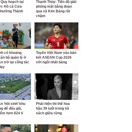
 Quy hoạch tại
Thanh Thủy: Tiến độ giải
ực Hồ cá Cửa
phóng mặt bằng đoạn
phường Thành
qua xã Kim Bảng rất
chậm
nh có khoảng
Tuyển Việt Nam vào bán
cán bộ quản lý ở
kết ASEAN Cup 2026
n trở lại công tác
với ngôi nhất bảng
dạy
n ‘hồi sinh’ khu
Phát hiện thi thể hoa
ng để đấu giá,
hậu 39 tuổi trong túi
iểm hơn 824 tỉ
xách giữa rừng