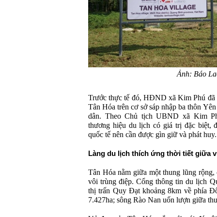
Ảnh: Báo L
Trước thực tế đó, HĐND xã Kim Phú đã t
Tân Hóa trên cơ sở sáp nhập ba thôn Yên
dân. Theo Chủ tịch UBND xã Kim P
thương hiệu du lịch có giá trị đặc biệt,
quốc tế nên cần được gìn giữ và phát huy.
Làng du lịch thích ứng thời tiết giữa 
Tân Hóa nằm giữa một thung lũng rộng, 
vôi trùng điệp. Cổng thông tin du lịch 
thị trấn Quy Đạt khoảng 8km về phía Đô
7.427ha; sông Rào Nan uốn lượn giữa thun