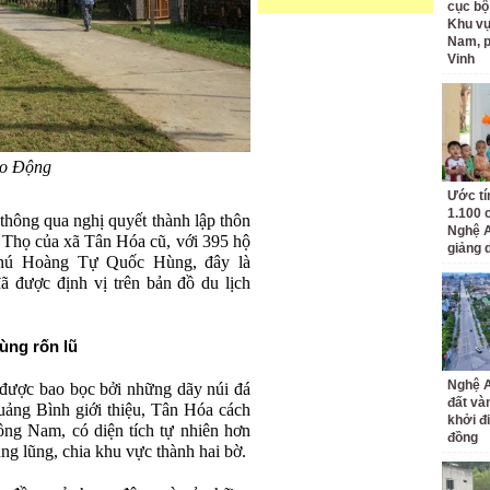
cục bộ
Khu v
Nam, 
Vinh
ao Động
Ước tí
1.100 
hông qua nghị quyết thành lập thôn
Nghệ A
 Thọ của xã Tân Hóa cũ, với 395 hộ
giảng 
hú Hoàng Tự Quốc Hùng, đây là
 đã được định vị trên bản đồ du lịch
vùng rốn lũ
Nghệ A
được bao bọc bởi những dãy núi đá
đất và
Quảng Bình giới thiệu, Tân Hóa cách
khởi đ
ng Nam, có diện tích tự nhiên hơn
đồng
g lũng, chia khu vực thành hai bờ.