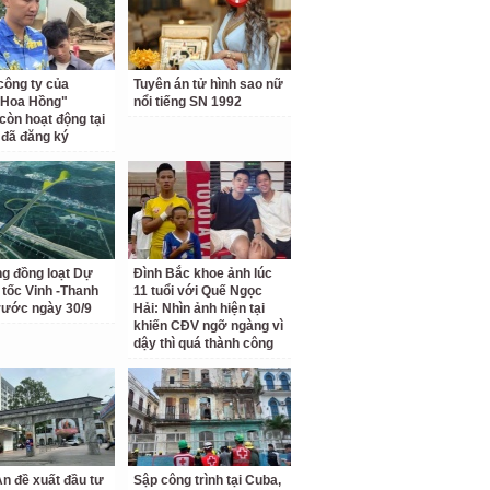
công ty của
Tuyên án tử hình sao nữ
 Hoa Hồng"
nổi tiếng SN 1992
còn hoạt động tại
ỉ đã đăng ký
ng đồng loạt Dự
Đình Bắc khoe ảnh lúc
 tốc Vinh -Thanh
11 tuổi với Quế Ngọc
rước ngày 30/9
Hải: Nhìn ảnh hiện tại
khiến CĐV ngỡ ngàng vì
dậy thì quá thành công
n đề xuất đầu tư
Sập công trình tại Cuba,