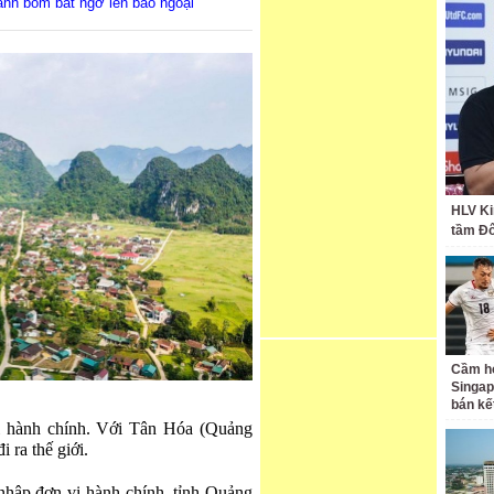
ránh bom bất ngờ lên báo ngoại
HLV Ki
tầm Đ
Cầm hò
Singap
bán kế
i hành chính. Với Tân Hóa (Quảng
i ra thế giới.
ập đơn vị hành chính, tỉnh Quảng