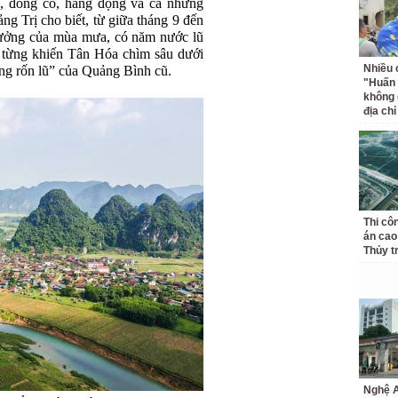
, đồng cỏ, hang động và cả những
ng Trị cho biết, từ giữa tháng 9 đến
hưởng của mùa mưa, có năm nước lũ
0 từng khiến Tân Hóa chìm sâu dưới
Nhiều 
ùng rốn lũ” của Quảng Bình cũ.
"Huấn
không 
địa ch
Thi cô
án cao
Thủy t
Nghệ A