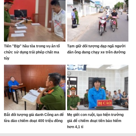
Tiến "Bịp" hầu tòa trong vụ án tổ
Tạm giữ đối tượng đạp ngã người
chức sử dụng trái phép chất ma
đàn ông đang chạy xe trên đường
túy
Bắt đối tượng giả danh Công an để
Mẹ giết con ruột, tạo hiện trường
lừa đảo chiếm đoạt 400 triệu đồng
giả để chiếm đoạt tiền bảo hiểm
hơn 4,1 tỉ