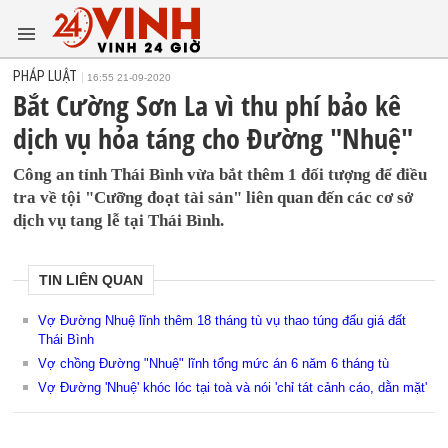
PHÁP LUẬT
16:55 21-09-2020
Bắt Cường Sơn La vì thu phí bảo kê
dịch vụ hỏa táng cho Đường "Nhuệ"
Công an tỉnh Thái Bình vừa bắt thêm 1 đối tượng để điều
tra về tội "Cưỡng đoạt tài sản" liên quan đến các cơ sở
dịch vụ tang lễ tại Thái Bình.
TIN LIÊN QUAN
Vợ Đường Nhuệ lĩnh thêm 18 tháng tù vụ thao túng đấu giá đất
Thái Bình
Vợ chồng Đường "Nhuệ" lĩnh tổng mức án 6 năm 6 tháng tù
Vợ Đường 'Nhuệ' khóc lóc tại toà và nói 'chỉ tát cảnh cáo, dằn mặt'