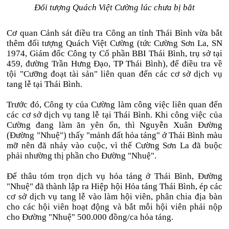
Đối tượng Quách Việt Cường lúc chưa bị bắt
Cơ quan Cảnh sát điều tra Công an tỉnh Thái Bình vừa bắt
thêm đối tượng Quách Việt Cường (tức Cường Sơn La, SN
1974, Giám đốc Công ty Cổ phần BBI Thái Bình, trụ sở tại
459, đường Trần Hưng Đạo, TP Thái Bình), để điều tra về
tội "Cưỡng đoạt tài sản" liên quan đến các cơ sở dịch vụ
tang lễ tại Thái Bình.
Trước đó, Công ty của Cường làm công việc liên quan đến
các cơ sở dịch vụ tang lễ tại Thái Bình. Khi công việc của
Cường đang làm ăn yên ổn, thì Nguyễn Xuân Đường
(Đường "Nhuệ") thấy "mảnh đất hỏa táng" ở Thái Bình màu
mỡ nên đã nhảy vào cuộc, vì thế Cường Sơn La đã buộc
phải nhường thị phần cho Đường "Nhuệ".
Để thâu tóm trọn dịch vụ hỏa táng ở Thái Bình, Đường
"Nhuệ" đã thành lập ra Hiệp hội Hỏa táng Thái Bình, ép các
cơ sở dịch vụ tang lễ vào làm hội viên, phân chia địa bàn
cho các hội viên hoạt động và bắt mỗi hội viên phải nộp
cho Đường "Nhuệ" 500.000 đồng/ca hỏa táng.