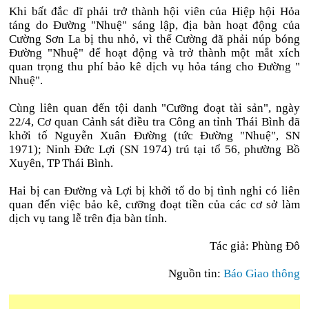
Khi bất đắc dĩ phải trở thành hội viên của Hiệp hội Hỏa
táng do Đường "Nhuệ" sáng lập, địa bàn hoạt động của
Cường Sơn La bị thu nhỏ, vì thế Cường đã phải núp bóng
Đường "Nhuệ" để hoạt động và trở thành một mắt xích
quan trọng thu phí bảo kê dịch vụ hỏa táng cho Đường "
Nhuệ".
Cùng liên quan đến tội danh "Cưỡng đoạt tài sản", ngày
22/4, Cơ quan Cảnh sát điều tra Công an tỉnh Thái Bình đã
khởi tố Nguyễn Xuân Đường (tức Đường "Nhuệ", SN
1971); Ninh Đức Lợi (SN 1974) trú tại tổ 56, phường Bồ
Xuyên, TP Thái Bình.
Hai bị can Đường và Lợi bị khởi tố do bị tình nghi có liên
quan đến việc bảo kê, cưỡng đoạt tiền của các cơ sở làm
dịch vụ tang lễ trên địa bàn tỉnh.
Tác giả: Phùng Đô
Nguồn tin:
Báo Giao thông