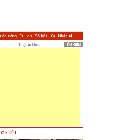
uộc sống
Du lịch
Số hóa
Xe
Nhân ái
ỌC NHIỀU