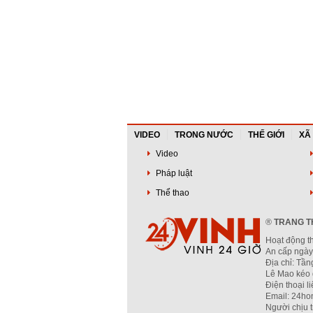
VIDEO
TRONG NƯỚC
THẾ GIỚI
XÃ
Video
Pháp luật
Thể thao
®
TRANG TH
Hoạt động t
An cấp ngày
Địa chỉ: Tầ
Lê Mao kéo 
Điện thoại l
Email: 24ho
Người chịu 