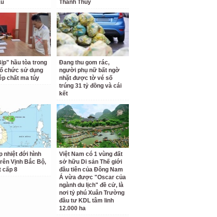
au
Thanh Thủy
Bịp" hầu tòa trong
Đang thu gom rác,
tổ chức sử dụng
người phụ nữ bất ngờ
hép chất ma túy
nhặt được tờ vé số
trúng 31 tỷ đồng và cái
kết
p nhiệt đới hình
Việt Nam có 1 vùng đất
trên Vịnh Bắc Bộ,
sở hữu Di sản Thế giới
t cấp 8
đầu tiên của Đông Nam
Á vừa được "Oscar của
ngành du lịch" đề cử, là
nơi tỷ phú Xuân Trường
đầu tư KDL tâm linh
12.000 ha