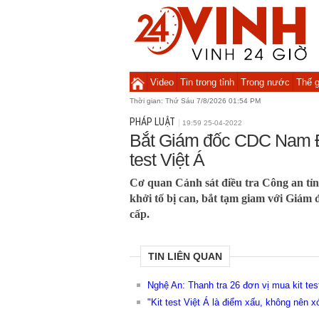
Video
Tin trong tỉnh
Trong nước
Thế g
Thời gian:
Thứ Sáu 7/8/2026 01:54 PM
PHÁP LUẬT
19:59 25-04-2022
Bắt Giám đốc CDC Nam Đị
test Việt Á
Cơ quan Cảnh sát điều tra Công an tỉ
khởi tố bị can, bắt tạm giam với Giá
cấp.
TIN LIÊN QUAN
Nghệ An: Thanh tra 26 đơn vị mua kit tes
"Kit test Việt Á là điểm xấu, không nên xớ