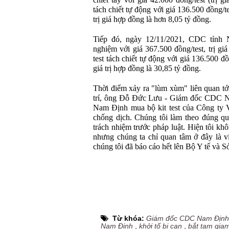
chiết tay với giá 42.000 đồng/test (trị g
tách chiết tự động với giá 136.500 đồng/te
trị giá hợp đồng là hơn 8,05 tỷ đồng.
Tiếp đó, ngày 12/11/2021, CDC tỉnh
nghiệm với giá 367.500 đồng/test, trị gi
test tách chiết tự động với giá 136.500 đồ
giá trị hợp đồng là 30,85 tỷ đồng.
Thời điểm xảy ra "lùm xùm" liên quan tớ
trí, ông Đỗ Đức Lưu - Giám đốc CDC N
Nam Định mua bộ kit test của Công ty V
chống dịch. Chúng tôi làm theo đúng quy
trách nhiệm trước pháp luật. Hiện tôi kh
nhưng chúng ta chỉ quan tâm ở đây là v
chúng tôi đã báo cáo hết lên Bộ Y tế và Sở
Từ khóa:
Giám đốc CDC Nam Định
Nam Định
,
khởi tố bị can
,
bắt tạm gia