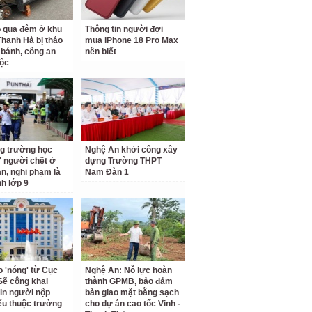
ỗ qua đêm ở khu
Thông tin người đợi
 Thanh Hà bị tháo
mua iPhone 18 Pro Max
 bánh, công an
nên biết
ộc
g trường học
Nghệ An khởi công xây
7 người chết ở
dựng Trường THPT
an, nghi phạm là
Nam Đàn 1
nh lớp 9
o 'nóng' từ Cục
Nghệ An: Nỗ lực hoàn
Sẽ công khai
thành GPMB, bảo đảm
tin người nộp
bàn giao mặt bằng sạch
ếu thuộc trường
cho dự án cao tốc Vinh -