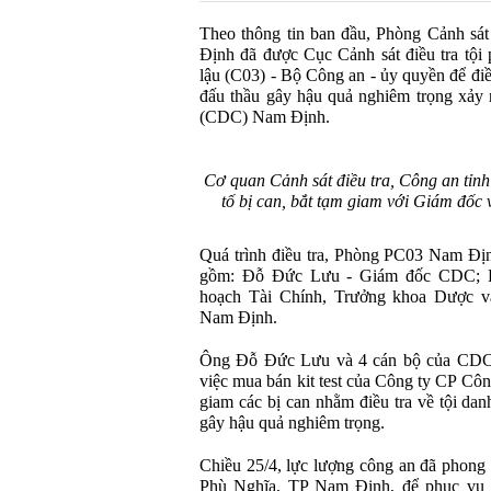
Theo thông tin ban đầu, Phòng Cảnh sá
Định đã được Cục Cảnh sát điều tra tội
lậu (C03) - Bộ Công an - ủy quyền để điề
đấu thầu gây hậu quả nghiêm trọng xảy r
(CDC) Nam Định.
Cơ quan Cảnh sát điều tra, Công an tỉn
tố bị can, bắt tạm giam với Giám đố
Quá trình điều tra, Phòng PC03 Nam Định
gồm: Đỗ Đức Lưu - Giám đốc CDC; K
hoạch Tài Chính, Trưởng khoa Dược 
Nam Định.
Ông Đỗ Đức Lưu và 4 cán bộ của CDC N
việc mua bán kit test của Công ty CP Côn
giam các bị can nhằm điều tra về tội da
gây hậu quả nghiêm trọng.
Chiều 25/4, lực lượng công an đã phon
Phù Nghĩa, TP Nam Định, để phục vụ v