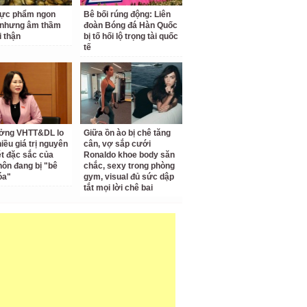
hực phẩm ngon
Bê bối rúng động: Liên
 nhưng âm thầm
đoàn Bóng đá Hàn Quốc
i thận
bị tố hối lộ trọng tài quốc
tế
ưởng VHTT&DL lo
Giữa ồn ào bị chê tăng
iều giá trị nguyên
cân, vợ sắp cưới
ét đặc sắc của
Ronaldo khoe body săn
hôn đang bị "bê
chắc, sexy trong phòng
óa"
gym, visual đủ sức dập
tắt mọi lời chê bai