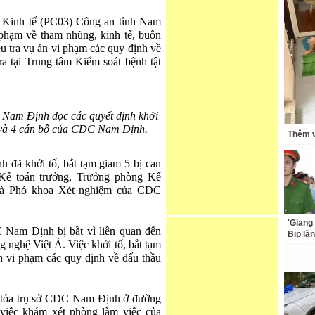
t Kinh tế (PC03) Công an tỉnh Nam
 phạm về tham nhũng, kinh tế, buôn
u tra vụ án vi phạm các quy định về
a tại Trung tâm Kiểm soát bệnh tật
h Nam Định đọc các quyết định khởi
c và 4 cán bộ của CDC Nam Định.
Thêm v
 đã khởi tố, bắt tạm giam 5 bị can
ế toán trưởng, Trưởng phòng Kế
và Phó khoa Xét nghiệm của CDC
'Giang
am Định bị bắt vì liên quan đến
Bịp lã
g nghệ Việt Á. Việc khởi tố, bắt tạm
nh vi phạm các quy định về đấu thầu
g tỏa trụ sở CDC Nam Định ở đường
iệc khám xét phòng làm việc của