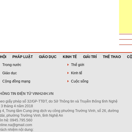
thần Trung ương
 HỘI
PHÁP LUẬT
GIÁO DỤC
KINH TẾ
GIẢI TRÍ
THỂ THAO
CỘ
Trong nước
Thế giới
Giáo dục
Kinh tế
Cộng đồng mạng
Cuộc sống
ÔNG TIN ĐIỆN TỬ VINH24H.VN
heo giấy phép số 32/GP-TTĐT, do Sở Thông tin và Truyền thông tỉnh Nghệ
 3 tháng 4 năm 2018
ng 4, Trung tâm Cung ứng dịch vụ công phường Trường Vinh, số 26, đường
dài, phường Trường Vinh, tỉnh Nghệ An
iên hệ: 0945.795.560
nline.na@gmail.com
trách nhiệm nội dung: