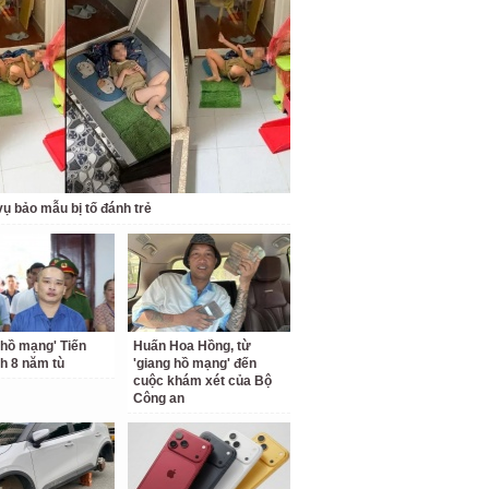
ụ bảo mẫu bị tố đánh trẻ
 hồ mạng' Tiến
Huấn Hoa Hồng, từ
nh 8 năm tù
'giang hồ mạng' đến
cuộc khám xét của Bộ
Công an