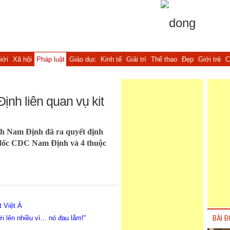
iới
Xã hội
Pháp luật
Giáo dục
Kinh tế
Giải trí
Thể thao
Đẹp
Giới trẻ
C
nh liên quan vụ kit
nh Nam Định đã ra quyết định
m đốc CDC Nam Định và 4 thuộc
t Việt Á
i lên nhiều vì... nó đau lắm!"
BÀI Đ