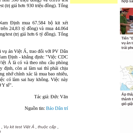
iá hơn 596 triệu đồng) và 6.816 test
hợp s
st (trị giá hơn 930 triệu đồng). Tổng
 Nam Định mua 67.584 bộ kit xét
á trên 24,83 tỷ đồng) và mua 44.064
ng/test (trị giá hơn 6 tỷ đồng). Tổng
Tiến "
vụ án 
trái p
i vụ án Việt Á, trao đổi với PV Dân
am Định - khẳng định: "Việc CDC
iệt Á là có và theo nhu cầu phòng
 định, còn ai làm sai thì phải chịu
ông nhớ chính xác là mua bao nhiêu,
iệc có làm sai hay không. Việc này
 Y tế".
Áp thấ
Tác giả: Đức Văn
thành 
gió giậ
Nguồn tin:
Báo Dân trí
,
Vụ kit test Việt Á
,
thuộc cấp
,
m