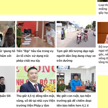
Loại t
miệng
gây hạ
Bộ tr
ngại nh
ừ 'giang hồ
Tiến "Bịp" hầu tòa trong vụ
Tạm giữ đối tượng đạp ngã
gốc, n
khám xét
án tổ chức sử dụng trái
người đàn ông đang chạy xe
nông t
phép chất ma túy
trên đường
tông h
 Quân SN
Thu giữ 4,5 tỷ đồng tiền mặt,
Mẹ giết con ruột, tạo hiện
vàng, sổ đỏ tại nhà cựu Viện
trường giả để chiếm đoạt
trưởng Viện Pháp y tâm
tiền bảo hiểm hơn 4,1 tỉ