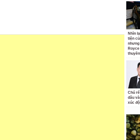
Nhìn l
tiện củ
nhưng 
Royce 
thuyền
Chú rể
dâu và
xúc độ