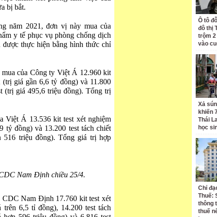
 bị bắt.
Ô tô đ
ng năm 2021, đơn vị này mua của
đô thị
phẩm y tế phục vụ phòng chống dịch
trộm 2
u được thực hiện bằng hình thức chỉ
vào cu
mua của Công ty Việt Á 12.960 kit
 (trị giá gần 6,6 tỷ đồng) và 11.800
t (trị giá 495,6 triệu đồng). Tổng trị
Xả sún
khiến 
iệt Á 13.536 kit test xét nghiệm
Thái L
89 tỷ đồng) và 13.200 test tách chiết
học si
ơn 516 triệu đồng). Tổng giá trị hợp
 CDC Nam Định chiều 25/4.
Chỉ đạ
Thuế: 
 CDC Nam Định 17.760 kit test xét
thông 
 trên 6,5 tỉ đồng), 14.200 test tách
thuế n