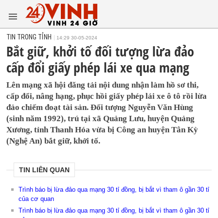
TIN TRONG TỈNH
14:29 30-05-2024
Bắt giữ, khởi tố đối tượng lừa đảo
cấp đổi giấy phép lái xe qua mạng
Lên mạng xã hội đăng tải nội dung nhận làm hồ sơ thi,
cấp đổi, nâng hạng, phục hồi giấy phép lái xe ô tô rồi lừa
đảo chiếm đoạt tài sản. Đối tượng Nguyễn Văn Hùng
(sinh năm 1992), trú tại xã Quảng Lưu, huyện Quảng
Xương, tỉnh Thanh Hóa vừa bị Công an huyện Tân Kỳ
(Nghệ An) bắt giữ, khởi tố.
TIN LIÊN QUAN
Trình báo bị lừa đảo qua mạng 30 tỉ đồng, bị bắt vì tham ô gần 30 tỉ
của cơ quan
Trình báo bị lừa đảo qua mạng 30 tỉ đồng, bị bắt vì tham ô gần 30 tỉ