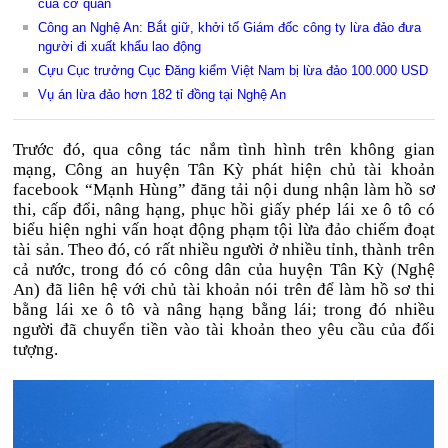
của cơ quan
Công an Nghệ An: Bắt giữ, khởi tố Giám đốc công ty lừa đảo đưa
người đi xuất khẩu lao động
Cựu Cục trưởng Cục Đăng kiểm Việt Nam bị lừa đảo 100.000 USD
Vụ án lừa đảo hơn 182 tỉ đồng tại Nghệ An
Trước đó, qua công tác nắm tình hình trên không gian
mạng, Công an huyện Tân Kỳ phát hiện chủ tài khoản
facebook “Mạnh Hùng” đăng tải nội dung nhận làm hồ sơ
thi, cấp đổi, nâng hạng, phục hồi giấy phép lái xe ô tô có
biểu hiện nghi vấn hoạt động phạm tội lừa đảo chiếm đoạt
tài sản. Theo đó, có rất nhiều người ở nhiều tỉnh, thành trên
cả nước, trong đó có công dân của huyện Tân Kỳ (Nghệ
An) đã liên hệ với chủ tài khoản nói trên để làm hồ sơ thi
bằng lái xe ô tô và nâng hạng bằng lái; trong đó nhiều
người đã chuyển tiền vào tài khoản theo yêu cầu của đối
tượng.