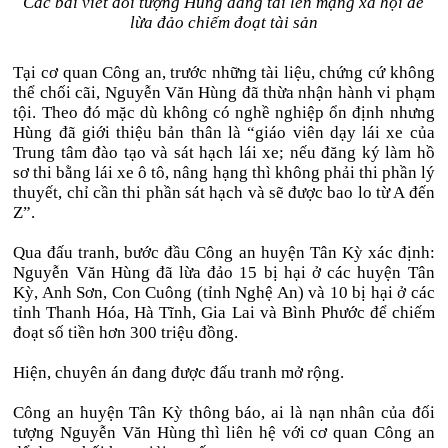
Các bài viết đối tượng Hùng đăng tải lên mạng xã hội để
lừa đảo chiếm đoạt tài sản
Tại cơ quan Công an, trước những tài liệu, chứng cứ không
thể chối cãi, Nguyễn Văn Hùng đã thừa nhận hành vi phạm
tội. Theo đó mặc dù không có nghề nghiệp ổn định nhưng
Hùng đã giới thiệu bản thân là “giáo viên dạy lái xe của
Trung tâm đào tạo và sát hạch lái xe; nếu đăng ký làm hồ
sơ thi bằng lái xe ô tô, nâng hạng thì không phải thi phần lý
thuyết, chỉ cần thi phần sát hạch và sẽ được bao lo từ A đến
Z”.
Qua đấu tranh, bước đầu Công an huyện Tân Kỳ xác định:
Nguyễn Văn Hùng đã lừa đảo 15 bị hại ở các huyện Tân
Kỳ, Anh Sơn, Con Cuông (tỉnh Nghệ An) và 10 bị hại ở các
tỉnh Thanh Hóa, Hà Tĩnh, Gia Lai và Bình Phước để chiếm
đoạt số tiền hơn 300 triệu đồng.
Hiện, chuyên án đang được đấu tranh mở rộng.
Công an huyện Tân Kỳ thông báo, ai là nạn nhân của đối
tượng Nguyễn Văn Hùng thì liên hệ với cơ quan Công an