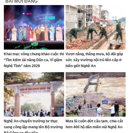
BÀI MỚI ĐĂNG
Khai mạc vòng chung khảo cuộc thi
Vượt nắng, thắng mưa, bộ đội góp
“Tìm kiếm tài năng Dân ca, Ví giặm
sức xây trường nội trú liên cấp ở
Nghệ Tĩnh” năm 2026
biên giới Nghệ An
Nghệ An chuyển trường tư thục
Mưa lũ cuốn đứt cầu tạm, chia cắt
sang công lập mang tên Bộ trưởng
hơn 400 hộ dân miền núi Nghệ An