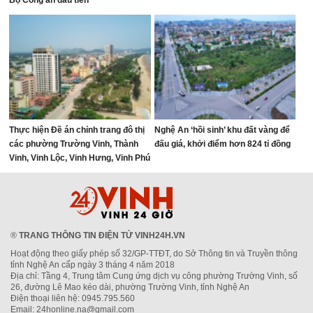
Bộ Công an đầu tiên
Thực hiện Đề án chỉnh trang đô thị
Nghệ An ‘hồi sinh’ khu đất vàng để
các phường Trường Vinh, Thành
đấu giá, khởi điểm hơn 824 tỉ đồng
Vinh, Vinh Lộc, Vinh Hưng, Vinh Phú
và Cửa Lò giai đoạn 2026 – 2030
®
TRANG THÔNG TIN ĐIỆN TỬ VINH24H.VN
Hoạt động theo giấy phép số 32/GP-TTĐT, do Sở Thông tin và Truyền thông
tỉnh Nghệ An cấp ngày 3 tháng 4 năm 2018
Địa chỉ: Tầng 4, Trung tâm Cung ứng dịch vụ công phường Trường Vinh, số
26, đường Lê Mao kéo dài, phường Trường Vinh, tỉnh Nghệ An
Điện thoại liên hệ: 0945.795.560
Email: 24honline.na@gmail.com