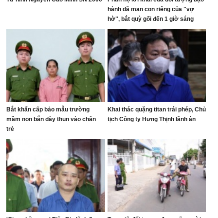
hành dã man con riêng của "vợ
hờ", bắt quỳ gối đến 1 giờ sáng
Bắt khẩn cấp bảo mẫu trường
Khai thác quặng titan trái phép, Chủ
mầm non bắn dây thun vào chân
tịch Công ty Hưng Thịnh lãnh án
trẻ