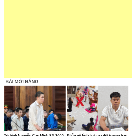
BÀI MỚI ĐĂNG
Tử hình Nguyễn Cao Minh SN 2000
Phẫn nộ lời khai của đối tượng bạo