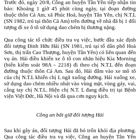
Trước đó, ngày 20/8, Công an huyện Tân Yên tiếp nhận tin
báo: Khoảng 1 giờ 45 phút cùng ngày, tại đoạn đường
thuộc thôn Cả Am, xã Phúc Hoà, huyện Tân Yên, chị N.T.L
(SN 1982, trú tại thôn Cả Am) trên đường về nhà đã bị 1 đối
tượng đi xe ô tô sử dụng dao chém bị thương nặng.
Qua công tác tổ chức điều tra vụ việc, bước đầu xác định
đối tượng Đinh Hữu Hải (SN 1981, trú tại tổ dân phố Hoà
Sơn, thị trấn Cao Thượng, huyện Tân Yên) có liên quan đến
vụ án. Hải điều khiển xe ô tô con nhãn hiệu Kia Morning
(biển kiểm soát 98A – 2218) đi theo chị N.T.L đến đoạn
đường thuộc thôn Cả Am. Sau đó, Hải đâm vào xe mô tô
của chị N.T.L khiến chị L ngã xuống đường. Hải xuống xe,
sử dụng dao chém nhiều nhát vào vùng mặt, vùng gáy, vai,
cẳng tay chị N.T.L. Hiện chị N.T. L đang điều trị tại Bệnh
viện Việt Đức, Hà Nội và đã qua cơn nguy kịch.
Công an bắt giữ đối tượng Hải
Sau khi gây án, đối tượng Hải đã bỏ trốn khỏi địa phương.
Qua công tác điều tra vụ việc, Công an huyện Tân Yên