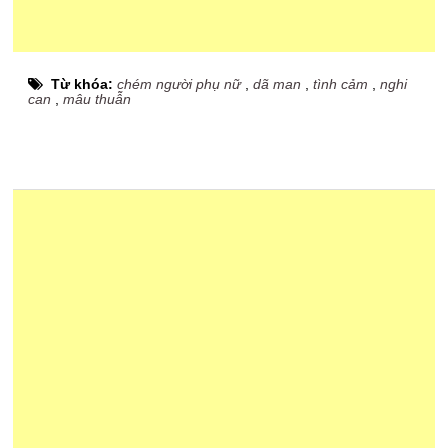
Từ khóa:
chém người phụ nữ
,
dã man
,
tình cảm
,
nghi
can
,
mâu thuẫn