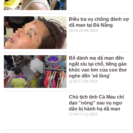
Điều tra vụ chồng đánh vợ
dã man tại Đà Nẵng
15:34 23-04-2023
Bố đánh mẹ dã man đến
ngất xỉu tại chỗ, tiếng gào
khóc van lơn của con thơ
nghe đến 'xé lòng'
11:02 17-03-2023
Chủ tịch tỉnh Cà Mau chỉ
đạo "nóng" sau vụ ngư
dân bị hành hạ dã man
17:04 17-11-2022