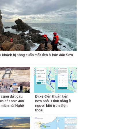
u khách bị sóng cuốn mất tích ở bán đảo Sơn
 cuốn đứt cầu
Đi xe điện thuận tiện
hia cắt hơn 400
hơn nhờ 3 tính năng ít
 miền núi Nghệ
người biết trên điện
thoại