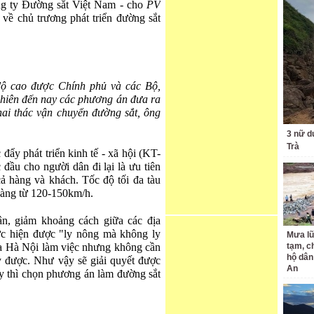
g ty Đường sắt Việt Nam - cho
PV
 về chủ trương phát triển đường sắt
 độ cao được Chính phủ và các Bộ,
nhiên đến nay các phương án đưa ra
ai thác vận chuyển đường sắt, ông
3 nữ d
Trà
 đẩy phát triển kinh tế - xã hội (KT-
 đầu cho người dân đi lại là ưu tiên
cả hàng và khách. Tốc độ tối đa tàu
hàng từ 120-150km/h.
dân, giảm khoảng cách giữa các địa
ực hiện được "ly nông mà không ly
Mưa lũ
ra Hà Nội làm việc nhưng không cần
tạm, c
hộ dân
y được. Như vậy sẽ giải quyết được
An
ày thì chọn phương án làm đường sắt