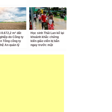
i 8.672,2 m² đất
Học sinh Thái Lan kể lại
ghiệp do Công ty
khoảnh khắc chứng
n Tổng công ty
kiến giáo viên bị bắn
hệ An quản lý
ngay trước mặt