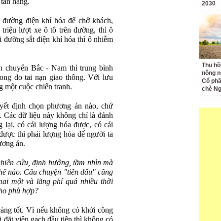
 tấn hàng.
2030
 đường điện khí hóa để chở khách,
triệu lượt xe ô tô trên đường, thì ô
 đường sắt điện khí hóa thì ô nhiễm
Thu hồ
n chuyển Bắc - Nam thì trung bình
nông n
ong do tai nạn giao thông. Với lưu
Cổ phầ
g một cuộc chiến tranh.
chè Ng
uyết định chọn phương án nào, chứ
. Các dữ liệu này không chỉ là đánh
 lại, có cái lượng hóa được, có cái
được thì phải lượng hóa để người ta
ương án.
nghiên cứu, định hướng, tầm nhìn mà
hể nào. Câu chuyện "tiền đâu" cũng
ai một và lãng phí quá nhiều thời
cho phù hợp?
àng tốt. Vì nếu không có khởi công
 đặt viên gạch đầu tiên thì không có