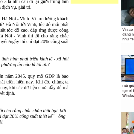
3 là nhu cầu đi lại giữa trung tâm
dịch vụ, giải trí.
 Hà Nội - Vinh. Vì lưu lượng khách
từ Hà Nội tới Vinh, lúc đó mới phát
sắt tốc độ cao, đáp ứng được công
Vì sao
đang n
à Nội - Vinh thì tôi cho rằng chắc
như "r
chuyến/ngày thì chỉ đạt 20% công suất
tình hình phát triển kinh tế - xã hội
n phương án nào là tối ưu?
 đến năm 2045, quy mô GDP là bao
át triển hiện nay. Khi đó, chúng ta
Cái giá
nay, khi các dữ liệu chưa đầy đủ mà
tục trì
ết định.
Windo
ôi cho rằng chắc chắn thất bại, bởi
ỉ đạt 20% công suất thiết kế" - ông
i.