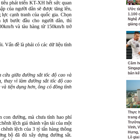
 tiêu phát triển KT-XH hết sức quan
hập của người dân sẽ được tăng lên,
Ước tí
 lực cạnh tranh của quốc gia. Chọn
1.100 
Nghệ A
 lợi bước đầu cho người dân, thì
giảng 
00km/h và tàu hàng từ 150km/h trở
i. Vấn đề là phải có các dữ liệu tính
Cầm hò
Singap
bán kế
ên cứu giữa đường sắt tốc độ cao và
, thay vì làm đường sắt tốc độ cao
ẻ và tiện dụng hơn, ông có đồng tình
Thực h
ên con đường, mà chưa tính hao phí
trang 
Trường
 chênh lệch giá thành vận tải của một
Vinh, V
h chênh lệch của 3 tỷ tấn hàng thông
Hưng, 
ường bộ đã đủ xây dựng đường sắt.
Lò gia