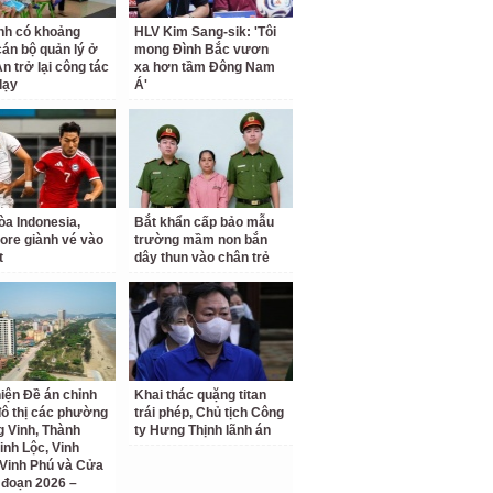
nh có khoảng
HLV Kim Sang-sik: 'Tôi
cán bộ quản lý ở
mong Đình Bắc vươn
n trở lại công tác
xa hơn tầm Đông Nam
dạy
Á'
a Indonesia,
Bắt khẩn cấp bảo mẫu
ore giành vé vào
trường mầm non bắn
t
dây thun vào chân trẻ
iện Đề án chỉnh
Khai thác quặng titan
đô thị các phường
trái phép, Chủ tịch Công
 Vinh, Thành
ty Hưng Thịnh lãnh án
inh Lộc, Vinh
Vinh Phú và Cửa
i đoạn 2026 –