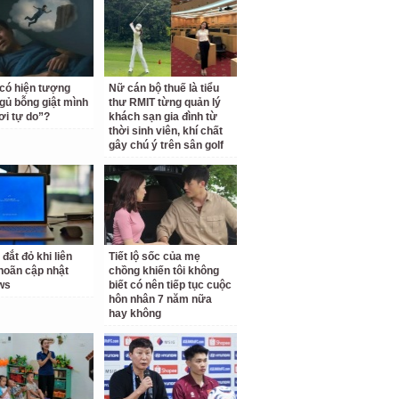
 có hiện tượng
Nữ cán bộ thuế là tiểu
gủ bỗng giật mình
thư RMIT từng quản lý
ơi tự do”?
khách sạn gia đình từ
thời sinh viên, khí chất
gây chú ý trên sân golf
 đắt đỏ khi liên
Tiết lộ sốc của mẹ
 hoãn cập nhật
chồng khiến tôi không
ws
biết có nên tiếp tục cuộc
hôn nhân 7 năm nữa
hay không