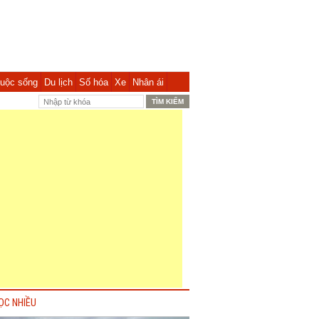
uộc sống
Du lịch
Số hóa
Xe
Nhân ái
ỌC NHIỀU