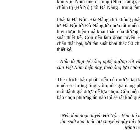
khu vực Nam miền Trung (Nha Trang); số 
chính trị (Hà Nội) tới Đà Nẵng - trung tâm 
Phải là Hà Nội - Đà Nẵng chứ không phải
từ Hà Nội tới Đà Nẵng lớn hơn rất nhiều 
huy được hiệu quả khai thác của đường 
suất thiết kế. Còn nếu làm đoạn tuyến H
chắn thất bại, bởi tần suất khai thác 50 
thiết kế.
- Nhìn
từ thực tế công nghệ đường sắt và 
của Việt Nam hiện nay, theo ông lựa chọ
Theo kịch bản phát triển của nước ta
nhiêu sẽ tương ứng với quốc gia đang ph
mới đánh giá được để lựa chọn. Còn hiện 
bảo chọn phương án nào thì sẽ rất khó quy
"Nếu làm đoạn tuyến Hà Nội - Vinh thì t
tần suất khai thác 50 chuyến/ngày thì ch
Minh nó