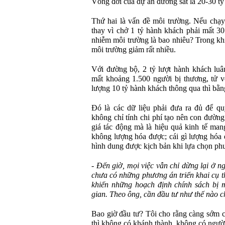
Vòng đời của dự án đường sắt là 20-30 tỷ
Thứ hai là vấn đề môi trường. Nếu chạy
thay vì chở 1 tỷ hành khách phải mất 30 
nhiễm môi trường là bao nhiêu? Trong khi
môi trường giảm rất nhiều.
Với đường bộ, 2 tỷ lượt hành khách luâ
mất khoảng 1.500 người bị thương, tử v
lượng 10 tỷ hành khách thông qua thì bằn
Đó là các dữ liệu phải đưa ra đủ để q
không chỉ tính chi phí tạo nên con đường
giá tác động mà là hiệu quả kinh tế mang
không lượng hóa được; cái gì lượng hóa 
hình dung được kịch bản khi lựa chọn ph
- Đến giờ, mọi việc vẫn chỉ dừng lại ở 
chưa có những phương án triển khai cụ t
khiến những hoạch định chính sách bị m
gian. Theo ông, cần đầu tư như thế nào 
Bao giờ đầu tư? Tôi cho rằng càng sớm c
thì không có khánh thành, không có người