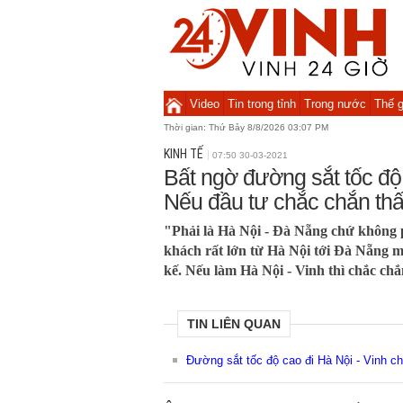
Video
Tin trong tỉnh
Trong nước
Thế g
Thời gian:
Thứ Bảy 8/8/2026 03:07 PM
KINH TẾ
07:50 30-03-2021
Bất ngờ đường sắt tốc độ 
Nếu đầu tư chắc chắn thấ
"Phải là Hà Nội - Đà Nẵng chứ không p
khách rất lớn từ Hà Nội tới Đà Nẵng m
kế. Nếu làm Hà Nội - Vinh thì chắc chắ
TIN LIÊN QUAN
Đường sắt tốc độ cao đi Hà Nội - Vinh ch