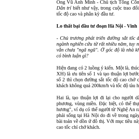
Ông Vũ Anh Minh - Chủ tịch Tổng Côn
Dân trí
biết như vậy, trong cuộc trao đổi
tốc độ cao và phân kỳ đầu tư.
Lo thất bại đầu tư đoạn Hà Nội - Vinh
- Chủ trương phát triển đường sắt tốc
ngành nghiên cứu từ rất nhiều năm, tuy 
vẫn chưa "ngã ngũ". Ở góc độ là nhà kh
có bình luận gì?
Hiện đang có 2 luồng ý kiến. Một là, thúc
XH) là ưu tiên số 1 và tạo thuận lợi bước
số 2 thì chọn đường sắt tốc độ cao chở 
khách không quá 200km/h và tốc độ tàu 
Hai là, tạo thuận lợi đi lại cho người 
phương, vùng miền. Đặc biệt, có thể th
hương", ví dụ có thể người từ Nghệ An 
phải sống tại Hà Nội do đi về trong ngà
bài toán về dồn ứ đô thị. Với mục tiêu n
cao tốc chỉ chở khách.