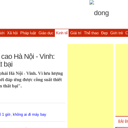
iới
Xã hội
Pháp luật
Giáo dục
Kinh tế
Giải trí
Thể thao
Đẹp
Giới trẻ
C
cao Hà Nội - Vinh:
t bại
hải Hà Nội - Vinh. Vì lưu lượng
ới đáp ứng được công suất thiết
n thất bại".
ỉ 1 giờ, không ai đi máy bay
BÀI Đ