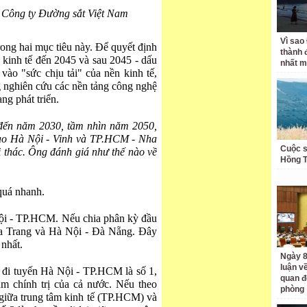
 Công ty Đường sắt Việt Nam
Vì sao
ong hai mục tiêu này. Để quyết định
thành 
n kinh tế đến 2045 và sau 2045 - dấu
nhất m
ào "sức chịu tải" của nền kinh tế,
g nghiên cứu các nền tảng công nghệ
ng phát triển.
 đến năm 2030, tầm nhìn năm 2050,
cao Hà Nội - Vinh và TP.HCM - Nha
Cuộc s
 thác. Ông đánh giá như thế nào về
Hồng 
quá nhanh.
 Nội - TP.HCM. Nếu chia phân kỳ đầu
ha Trang và Hà Nội - Đà Nẵng. Đây
 nhất.
Ngày 8
luận về
 đi tuyến Hà Nội - TP.HCM là số 1,
quan đ
tâm chính trị của cả nước. Nếu theo
phòng
à giữa trung tâm kinh tế (TP.HCM) và