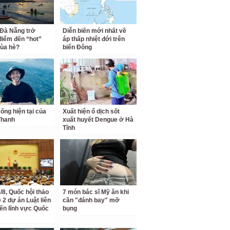
 Đà Nẵng trở
Diễn biến mới nhất về
điểm đến “hot”
áp thấp nhiệt đới trên
ùa hè?
biển Đông
ống hiện tại của
Xuất hiện ổ dịch sốt
Thanh
xuất huyết Dengue ở Hà
Tĩnh
/8, Quốc hội thảo
7 món bác sĩ Mỹ ăn khi
 2 dự án Luật liên
cần "đánh bay" mỡ
ến lĩnh vực Quốc
bụng